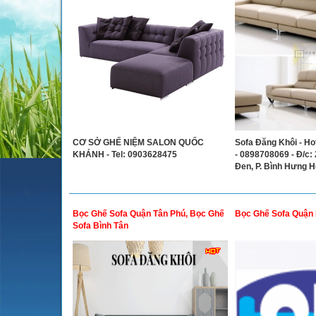
CƠ SỞ GHẾ NIỆM SALON QUỐC
Sofa Đăng Khôi - Ho
KHÁNH - Tel: 0903628475
- 0898708069 - Đ/c
Đen, P. Bình Hưng H
Bọc Ghế Sofa Quận Tân Phú, Bọc Ghế
Bọc Ghế Sofa Quận
Sofa Bình Tân