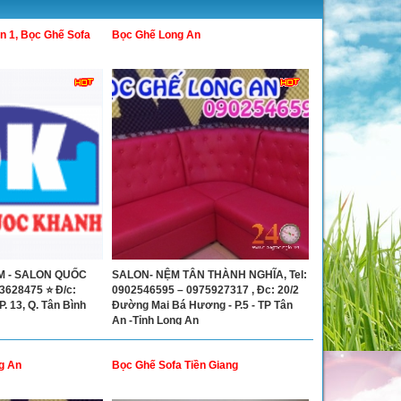
n 1, Bọc Ghế Sofa
Bọc Ghế Long An
M - SALON QUỐC
SALON- NỆM TÂN THÀNH NGHĨA, Tel:
3628475 ⭐ Đ/c:
0902546595 – 0975927317 , Đc: 20/2
. 13, Q. Tân Bình
Đường Mai Bá Hương - P.5 - TP Tân
An -Tỉnh Long An
g An
Bọc Ghế Sofa Tiền Giang