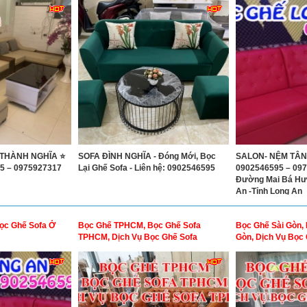
 THÀNH NGHĨA ⭐
SOFA ĐÌNH NGHĨA - Đóng Mới, Bọc
SALON- NỆM TÂN 
5 – 0975927317
Lại Ghế Sofa - Liên hệ: 0902546595
0902546595 – 097
Đường Mai Bá Hươn
An -Tỉnh Long An
ọc Ghế Sofa Ở
Bọc Ghế TPHCM, Bọc Ghế Sofa
Bọc Ghế Sài Gòn, 
TPHCM, Dịch Vụ Bọc Ghế Sofa
Gòn, Dịch Vụ Bọc 
TPHCM