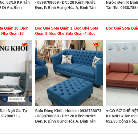
Đ/c: 03/16 KP Tân
- 0898708069 - Đ/c: 28 Kênh Nước
Nước Đen, P. Bìn
. Dĩ An, Bình
Đen, P. Bình Hưng Hòa A, Bình Tân
Tân Tel: 0938.788
fa Quận 10, Dịch
Bọc Ghế Sofa Quận 1, Bọc Ghế Sofa
Bọc Ghế Sofa Quậ
i Nhà Quận 10
Quận 3, Bọc Ghế Sofa Quận 4, Bọc
Ghế Sofa Quận 5, Bọc Ghế Sofa Quận
7
/c: Ngô Gia Tự,
Sofa Đăng Khôi - Hotline: 0938788073
⭐ CƠ SỞ GHẾ NỆ
0938788073 -
- 0898708069 - Đ/c: 28 Kênh Nước
KHÁNH ⭐ Tel: 090
Đen, P. Bình Hưng Hòa A, Bình Tân
652/35 Cộng Hòa, P