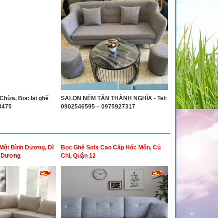
Chữa, Bọc lại ghế
SALON NỆM TÂN THÀNH NGHĨA - Tel:
28475
0902546595 – 0975927317
Một Bình Dương, Dĩ
Bọc Ghế Sofa Cao Cấp Hóc Môn, Củ
h Dương
Chi, Quận 12