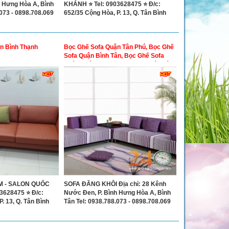
h Hưng Hòa A, Bình
KHÁNH ⭐ Tel: 0903628475 ⭐ Đ/c:
.073 - 0898.708.069
652/35 Cộng Hòa, P. 13, Q. Tân Bình
n Bình Thạnh
Bọc Ghế Sofa Quận Tân Phú, Bọc Ghế
Sofa Quận Bình Tân, Bọc Ghế Sofa
Quận Quận 6, Bọc Ghế Sofa Quận Tân
Bình
M - SALON QUỐC
SOFA ĐĂNG KHÔI Địa chỉ: 28 Kênh
3628475 ⭐ Đ/c:
Nước Đen, P. Bình Hưng Hòa A, Bình
. 13, Q. Tân Bình
Tân Tel: 0938.788.073 - 0898.708.069