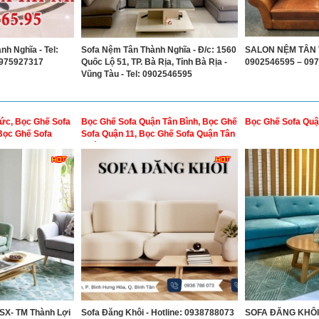
nh Nghĩa - Tel:
Sofa Nệm Tân Thành Nghĩa - Đ/c: 1560
SALON NỆM TÂN T
0975927317
Quốc Lộ 51, TP. Bà Rịa, Tỉnh Bà Rịa -
0902546595 – 09
Vũng Tàu - Tel: 0902546595
ức, Bọc Ghế Sofa
Bọc Ghế Sofa Quận Tân Bình, Bọc Ghế
Bọc Ghế Sofa Quậ
Bọc Ghế Sofa
Sofa Quận 11, Bọc Ghế Sofa Quận Tân
ng
Phú
SX- TM Thành Lợi
Sofa Đăng Khôi - Hotline: 0938788073
SOFA ĐĂNG KHÔI Đ