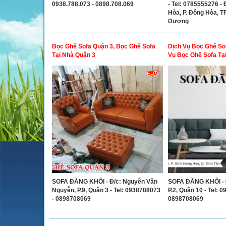
0938.788.073 - 0898.708.069
- Tel: 0785555276 - 
Hòa, P. Đông Hòa, TP
Dương
Bọc Ghế Sofa Quận 3, Bọc Ghế Sofa
Dịch Vụ Bọc Ghế So
Tại Nhà Quận 3
Vụ Bọc Ghế Sofa Tạ
SOFA ĐĂNG KHÔI - Đ/c: Nguyễn Văn
SOFA ĐĂNG KHÔI - Đ
Nguyễn, P.9, Quận 3 - Tel: 0938788073
P.2, Quận 10 - Tel: 
- 0898708069
0898708069