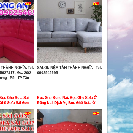
THÀNH NGHĨA, Tel:
SALON NỆM TÂN THÀNH NGHĨA - Tel:
5927317 , Đc: 20/2
0902546595
g - P.5 - TP Tân
Bọc Ghế Sofa Sài
Bọc Ghế Đồng Nai, Bọc Ghế Sofa Ở
Ghế Sofa Sài Gòn
Đồng Nai, Dịch Vụ Bọc Ghế Sofa Ở
Đồng Nai