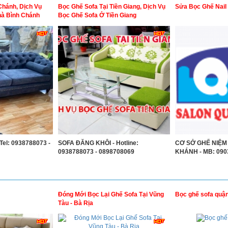
Chánh, Dịch Vụ
Bọc Ghế Sofa Tại Tiền Giang, Dịch Vụ
Sửa Bọc Ghế Nail
hà Bình Chánh
Bọc Ghế Sofa Ở Tiền Giang
el: 0938788073 -
SOFA ĐĂNG KHÔI - Hotline:
CƠ SỞ GHẾ NIỆM
0938788073 - 0898708069
KHÁNH - MB: 090
Đóng Mới Bọc Lại Ghế Sofa Tại Vũng
Bọc ghế sofa quậ
Tàu - Bà Rịa