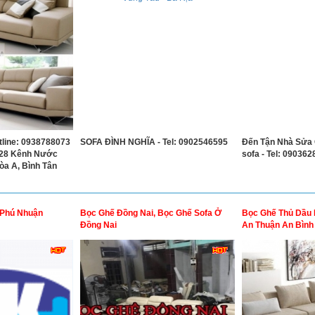
tline: 0938788073
SOFA ĐÌNH NGHĨA - Tel: 0902546595
Đến Tận Nhà Sửa 
: 28 Kênh Nước
sofa - Tel: 09036
òa A, Bình Tân
 Phú Nhuận
Bọc Ghế Đồng Nai, Bọc Ghế Sofa Ở
Bọc Ghế Thủ Dầu 
Đồng Nai
An Thuận An Bìn