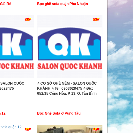
 Giá Rẻ
Bọc ghế sofa quận Phú Nhuận
 SALON QUỐC
⭐ CƠ SỞ GHẾ NỆM - SALON QUỐC
3628475
KHÁNH ⭐ Tel: 0903628475 ⭐ Đ/c:
652/35 Cộng Hòa, P. 13, Q. Tân Bình
n 12
Bọc Ghế Sofa ở Vũng Tàu