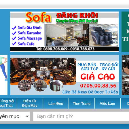
Dùng Nội
Điện Tử
Làm Đẹp
Thời Trang
Việc Làm
D
oại Thất
Điện Máy