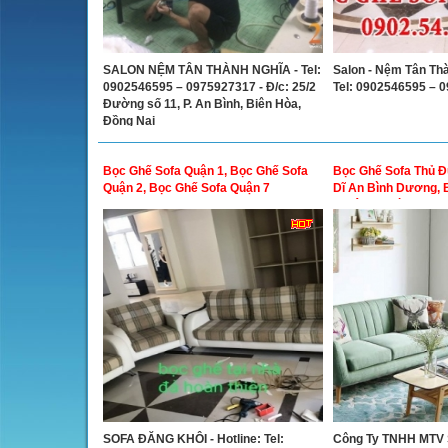
SALON NỆM TÂN THÀNH NGHĨA - Tel:
Salon - Nệm Tân Thà
0902546595 – 0975927317 - Đ/c: 25/2
Tel: 0902546595 – 
Đường số 11, P. An Bình, Biên Hòa,
Đồng Nai
Bọc Ghế Sofa Quận 1, Bọc Ghế Sofa
Bọc Ghế Sofa Thủ Đ
Quận 2, Bọc Ghế Sofa Quận 7
Dĩ An Bình Dương, 
Thuận An Bình Dươ
SOFA ĐĂNG KHÔI - Hotline: Tel:
Công Ty TNHH MTV 