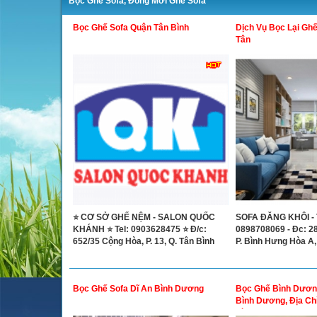
Bọc Ghế Sofa, Đóng Mới Ghế Sofa
Bọc Ghế Sofa Quận Tân Bình
Dịch Vụ Bọc Lại Gh
Tân
⭐ CƠ SỞ GHẾ NỆM - SALON QUỐC
SOFA ĐĂNG KHÔI - T
KHÁNH ⭐ Tel: 0903628475 ⭐ Đ/c:
0898708069 - Đc: 2
652/35 Cộng Hòa, P. 13, Q. Tân Bình
P. Bình Hưng Hòa A,
Bọc Ghế Sofa Dĩ An Bình Dương
Bọc Ghế Bình Dươn
Bình Dương, Địa Ch
Bình Dương