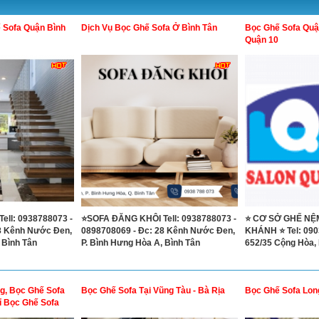
ế Sofa Quận Bình
Dịch Vụ Bọc Ghế Sofa Ở Bình Tân
Bọc Ghế Sofa Quậ
Quận 10
ell: 0938788073 -
⭐SOFA ĐĂNG KHÔI Tell: 0938788073 -
⭐ CƠ SỞ GHẾ NỆ
8 Kênh Nước Đen,
0898708069 - Đc: 28 Kênh Nước Đen,
KHÁNH ⭐ Tel: 090
 Bình Tân
P. Bình Hưng Hòa A, Bình Tân
652/35 Cộng Hòa, P
g, Bọc Ghế Sofa
Bọc Ghế Sofa Tại Vũng Tàu - Bà Rịa
Bọc Ghế Sofa Lon
ỉ Bọc Ghế Sofa