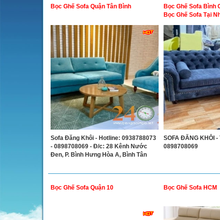
Bọc Ghế Sofa Quận Tân Bình
Bọc Ghế Sofa Bình 
Bọc Ghế Sofa Tại N
Sofa Đăng Khôi - Hotline: 0938788073
SOFA ĐĂNG KHÔI - T
- 0898708069 - Đ/c: 28 Kênh Nước
0898708069
Đen, P. Bình Hưng Hòa A, Bình Tân
Bọc Ghế Sofa Quận 10
Bọc Ghế Sofa HCM