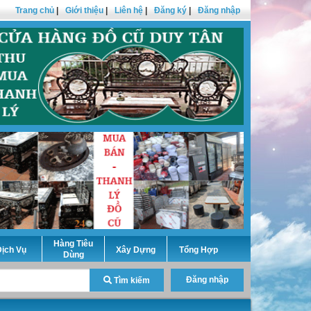
Trang chủ
|
Giới thiệu
|
Liên hệ
|
Đăng ký
|
Đăng nhập
Hàng Tiêu
ịch Vụ
Xây Dựng
Tổng Hợp
Dùng
Đăng nhập
Tìm kiếm