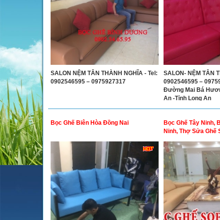
SALON NỆM TÂN THÀNH NGHĨA - Tel:
SALON- NỆM TÂN T
0902546595 – 0975927317
0902546595 – 09759
Đường Mai Bá Hương
An -Tỉnh Long An
Bọc Ghế Biên Hòa Đồng Nai
Bọc Ghế Tây Ninh, 
Ninh, Thợ Sửa Ghế 