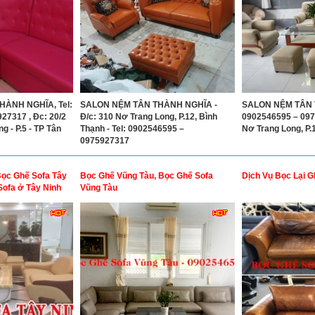
HÀNH NGHĨA, Tel:
SALON NỆM TÂN THÀNH NGHĨA -
SALON NỆM TÂN T
27317 , Đc: 20/2
Đ/c: 310 Nơ Trang Long, P.12, Bình
0902546595 – 097
 - P.5 - TP Tân
Thạnh - Tel: 0902546595 –
Nơ Trang Long, P.
0975927317
Bọc Ghế Sofa Tây
Bọc Ghế Vũng Tàu, Bọc Ghế Sofa
Dịch Vụ Bọc Lại G
Sofa ở Tây Ninh
Vũng Tàu