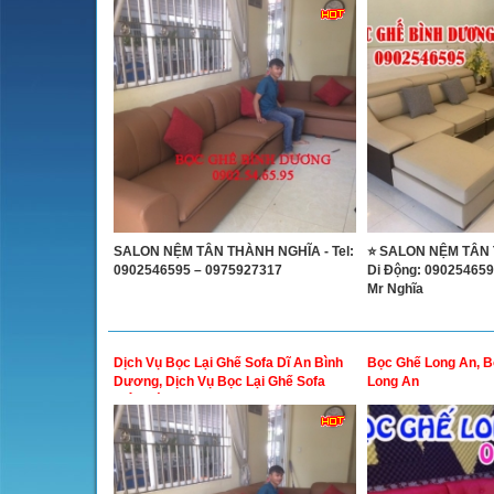
SALON NỆM TÂN THÀNH NGHĨA - Tel:
⭐ SALON NỆM TÂN
0902546595 – 0975927317
Di Động: 090254659
Mr Nghĩa
Dịch Vụ Bọc Lại Ghế Sofa Dĩ An Bình
Bọc Ghế Long An, B
Dương, Dịch Vụ Bọc Lại Ghế Sofa
Long An
Biên Hòa Đồng Nai