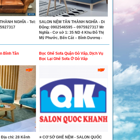
HÀNH NGHĨA - Tel:
SALON NỆM TÂN THÀNH NGHĨA - Di
75927317
Động: 0902546595 – 0975927317 Mr
Nghĩa - Cơ sở 1: 35 ND 4 Khu Đô Thị
Mỹ Phước, Bến Cát – Bình Dương -
Cơ sở 2: 34/1 Đường Tân Lập, Thị Xã
Dĩ An, Bình Dương
n Bình Tân
Bọc Ghế Sofa Quận Gò Vấp, Dịch Vụ
Bọc Lại Ghế Sofa Ở Gò Vấp
ịa chỉ: 28 Kênh
⭐ CƠ SỞ GHẾ NỆM - SALON QUỐC