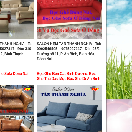
HÀNH NGHĨA - Tel:
SALON NỆM TÂN THÀNH NGHĨA - Tel:
5927317 - Đ/c: 310
0902546595 – 0975927317 - Đ/c: 25/2
12, Bình Thạnh
Đường số 11, P. An Bình, Biên Hòa,
Đồng Nai
hế Sofa Đồng Nai
Bọc Ghế Bến Cát Bình Dương, Bọc
Ghế Thủ Dầu Một, Bọc Ghế Dĩ An Bình
Dương