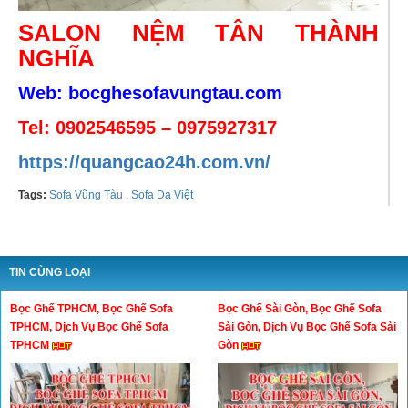
SALON NỆM TÂN THÀNH
NGHĨA
Web: bocghesofavungtau.com
Tel: 0902546595 – 0975927317
https://quangcao24h.com.vn/
Tags:
Sofa Vũng Tàu
,
Sofa Da Việt
TIN CÙNG LOẠI
Bọc Ghế TPHCM, Bọc Ghế Sofa
Bọc Ghế Sài Gòn, Bọc Ghế Sofa
TPHCM, Dịch Vụ Bọc Ghế Sofa
Sài Gòn, Dịch Vụ Bọc Ghế Sofa Sài
TPHCM
Gòn