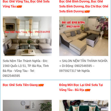
Bọc Ghế Vũng Tàu, Bọc Ghế Sofa
Bọc Ghế Bình Dương, Bọc Ghế
Đường Tân Lập, Thị Xã Dĩ An, Bình
Vũng Tàu
Sofa Bình Dương, Địa Chỉ Bọc Ghế
Dương
Sofa Bình Dương
Sofa Nệm Tân Thành Nghĩa - Đ/c:
⭐ SALON NỆM TÂN THÀNH NGHĨA
1560 Quốc Lộ 51, TP. Bà Rịa, Tỉnh
⭐ Di Động: 0902546595 –
Bà Rịa - Vũng Tàu - Tel:
0975927317 Mr Nghĩa
0902546595
Bọc Ghế Sofa Tiền Giang
Đóng Mới Bọc Lại Ghế Sofa Tại
Vũng Tàu - Bà Rịa