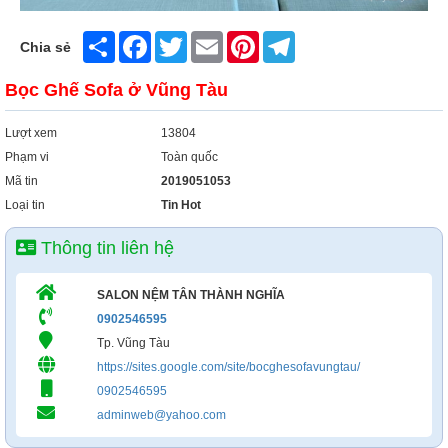
Xây Dựng
Share
Facebook
Twitter
Email
Pinterest
Telegram
Tổng Hợp
Chia sẻ
Bọc Ghế Sofa ở Vũng Tàu
Lượt xem
13804
Phạm vi
Toàn quốc
Mã tin
2019051053
Loại tin
Tin Hot
Thông tin liên hệ
SALON NỆM TÂN THÀNH NGHĨA
0902546595
Tp. Vũng Tàu
https://sites.google.com/site/bocghesofavungtau/
0902546595
adminweb@yahoo.com