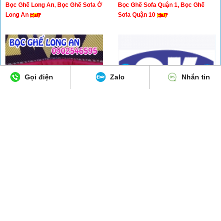
Bọc Ghế Long An, Bọc Ghế Sofa Ở
Bọc Ghế Sofa Quận 1, Bọc Ghế
Long An
Sofa Quận 10
Gọi điện
Zalo
Nhắn tin
SALON- NỆM TÂN THÀNH NGHĨA,
⭐ CƠ SỞ GHẾ NỆM - SALON
Tel: 0902546595 – 0975927317 ,
QUỐC KHÁNH ⭐ Tel: 0903628475
Đc: 20/2 Đường Mai Bá Hương - P.5
⭐ Đ/c: 652/35 Cộng Hòa, P. 13, Q.
- TP Tân An -Tỉnh Long An
Tân Bình
Sửa Bọc Ghế Nail Giá Rẻ
Bọc Ghế Sofa Long An