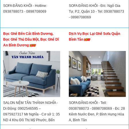
SOFA ĐĂNG KHÔI - Hotline:
SOFA ĐĂNG KHÔI - Đ/c: Ngô Gia
0938788073 - 0898708069
Tự, P.2, Quận 10 - Tel: 0938788073
- 0898708069
Bọc Ghế Bến Cát Bình Dương,
Dịch Vụ Bọc Lại Ghế Sofa Quận
Bọc Ghế Thủ Dầu Một, Bọc Ghế Dĩ
Bình Tân
An Bình Dương
SALON NỆM TÂN THÀNH NGHĨA -
SOFA ĐĂNG KHÔI - Tell:
Di Động: 0902546595 –
0938788073 - 0898708069 - Đc: 28
0975927317 Mr Nghĩa - Cơ sở 1: 35
Kênh Nước Đen, P. Bình Hưng Hòa
ND 4 Khu Đô Thị Mỹ Phước, Bến
A, Bình Tân
Cát – Bình Dương - Cơ sở 2: 34/1