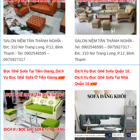
SALON NỆM TÂN THÀNH NGHĨA -
SALON NỆM TÂN THÀNH NGHĨA -
Đ/c: 310 Nơ Trang Long, P.12, Bình
Tel: 0902546595 – 0975927317 -
Thạnh - Tel: 0902546595 –
Đ/c: 310 Nơ Trang Long, P.12, Bình
0975927317
Thạnh
Bọc Ghế Sofa Tại Tiền Giang, Dịch
Dịch Vụ Bọc Ghế Sofa Quận 10,
Vụ Bọc Ghế Sofa Ở Tiền Giang
Dịch Vụ Bọc Ghế Sofa Tại Nhà
Quận 10