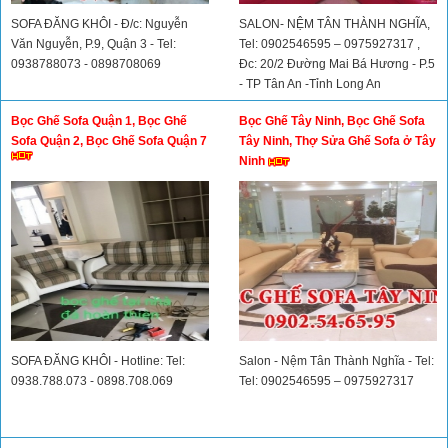
SOFA ĐĂNG KHÔI - Đ/c: Nguyễn
SALON- NỆM TÂN THÀNH NGHĨA,
Văn Nguyễn, P.9, Quận 3 - Tel:
Tel: 0902546595 – 0975927317 ,
0938788073 - 0898708069
Đc: 20/2 Đường Mai Bá Hương - P.5
- TP Tân An -Tỉnh Long An
Bọc Ghế Sofa Quận 1, Bọc Ghế
Bọc Ghế Tây Ninh, Bọc Ghế Sofa
Sofa Quận 2, Bọc Ghế Sofa Quận 7
Tây Ninh, Thợ Sửa Ghế Sofa ở Tây
Ninh
SOFA ĐĂNG KHÔI - Hotline: Tel:
Salon - Nệm Tân Thành Nghĩa - Tel:
0938.788.073 - 0898.708.069
Tel: 0902546595 – 0975927317