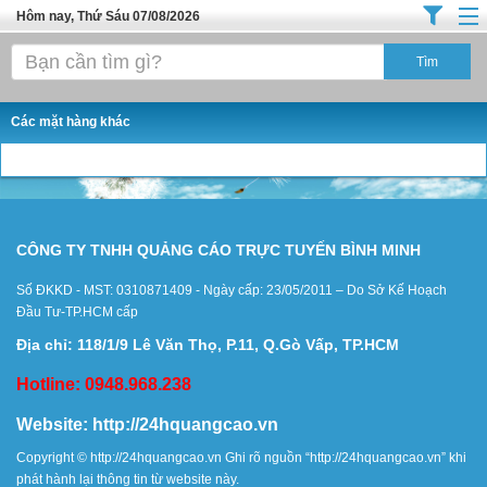
Hôm nay, Thứ Sáu 07/08/2026
Trang chủ
Địa Điểm Kinh Doanh
Các mặt hàng khác
Tuyển Sinh Đào Tạo
Ô Tô Xe Máy
Đồ Dùng Nội Ngoại Thất
CÔNG TY TNHH QUẢNG CÁO TRỰC TUYẾN BÌNH MINH
Điện Tử Điện Máy
Số ĐKKD - MST: 0310871409 - Ngày cấp: 23/05/2011 – Do Sở Kế Hoạch
Làm Đẹp
Đầu Tư-TP.HCM cấp
Thời Trang
Địa chỉ: 118/1/9 Lê Văn Thọ, P.11, Q.Gò Vấp, TP.HCM
Việc Làm
Hotline: 0948.968.238
Dịch Vụ
Website:
http://24hquangcao.vn
Hàng Tiêu Dùng
Copyright ©
http://24hquangcao.vn
Ghi rõ nguồn “
http://24hquangcao.vn
” khi
phát hành lại thông tin từ website này.