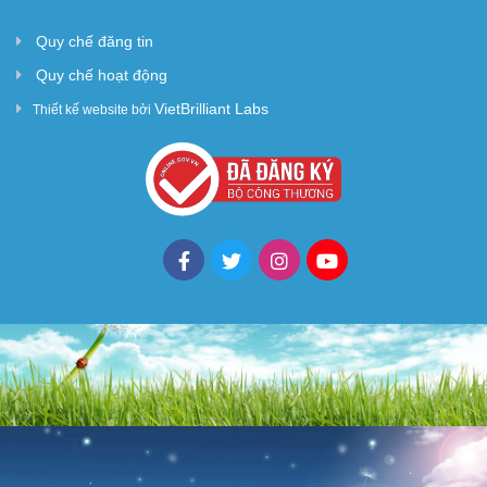
Xây Dựng
Quy chế đăng tin
Tổng Hợp
Quy chế hoạt động
VietBrilliant Labs
Thiết kế website bởi