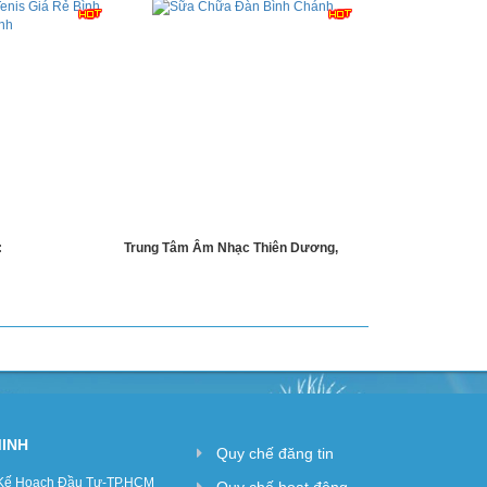
:
Trung Tâm Âm Nhạc Thiên Dương,
MINH
Quy chế đăng tin
 Kế Hoạch Đầu Tư-TP.HCM