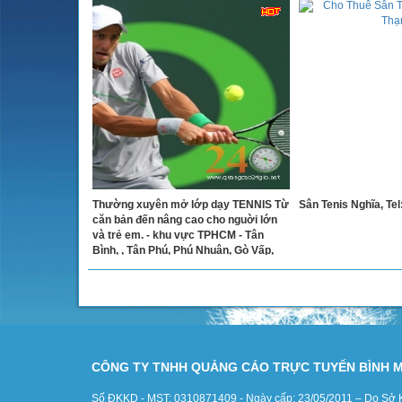
Thường xuyên mở lớp dạy TENNIS Từ
Sân Tenis Nghĩa, Tel
căn bản đến nâng cao cho nguời lớn
và trẻ em. - khu vực TPHCM - Tân
Bình, , Tân Phú, Phú Nhuận, Gò Vấp,
Bình Thạnh, Quận 1, 2, 3, 4, 7, 11, 12
CÔNG TY TNHH QUẢNG CÁO TRỰC TUYẾN BÌNH 
Số ĐKKD - MST: 0310871409 - Ngày cấp: 23/05/2011 – Do Sở