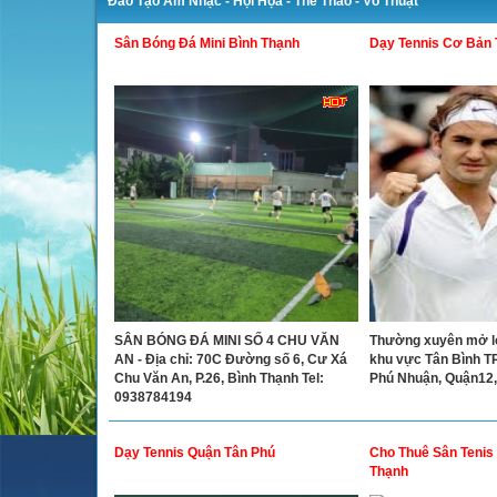
Đào Tạo Âm Nhạc - Hội Họa - Thể Thao - Võ Thuật
Sân Bóng Đá Mini Bình Thạnh
Dạy Tennis Cơ Bản
SÂN BÓNG ĐÁ MINI SỐ 4 CHU VĂN
Thường xuyên mở l
AN - Địa chỉ: 70C Đường số 6, Cư Xá
khu vực Tân Bình T
Chu Văn An, P.26, Bình Thạnh Tel:
Phú Nhuận, Quận12,
0938784194
Dạy Tennis Quận Tân Phú
Cho Thuê Sân Tenis 
Thạnh