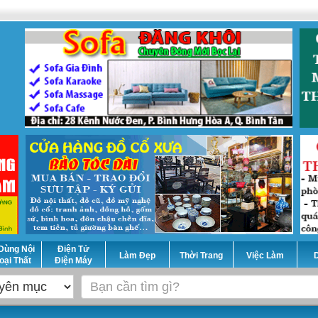
Dùng Nội
Điện Tử
Làm Đẹp
Thời Trang
Việc Làm
D
oại Thất
Điện Máy