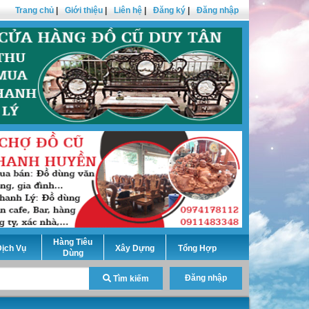
Trang chủ
|
Giới thiệu
|
Liên hệ
|
Đăng ký
|
Đăng nhập
Hàng Tiêu
ịch Vụ
Xây Dựng
Tổng Hợp
Dùng
Đăng nhập
Tìm kiếm