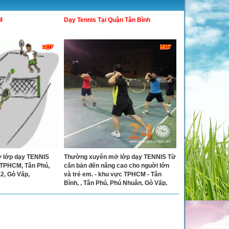
M
Dạy Tennis Tại Quận Tân Bình
 lớp dạy TENNIS
Thường xuyên mở lớp dạy TENNIS Từ
 TPHCM, Tân Phú,
căn bản đến nâng cao cho nguời lớn
2, Gò Vấp,
và trẻ em. - khu vực TPHCM - Tân
Bình, , Tân Phú, Phú Nhuận, Gò Vấp,
Bình Thạnh, Quận 1, 2, 3, 4, 7, 11, 12