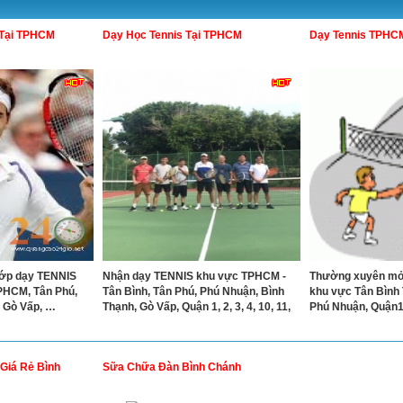
 Tại TPHCM
Dạy Học Tennis Tại TPHCM
Dạy Tennis TPHC
ớp dạy TENNIS
Nhận dạy TENNIS khu vực TPHCM -
Thường xuyên mở
PHCM, Tân Phú,
Tân Bình, Tân Phú, Phú Nhuận, Bình
khu vực Tân Bình
 Gò Vấp, …
Thạnh, Gò Vấp, Quận 1, 2, 3, 4, 10, 11,
Phú Nhuận, Quận1
Giá Rẻ Bình
Sữa Chữa Đàn Bình Chánh