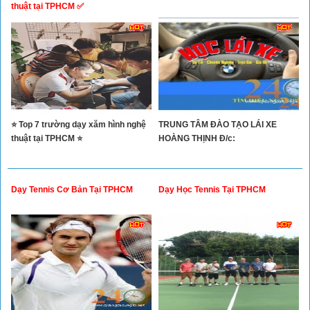
Xây Dựng
thuật tại TPHCM ✅
Tổng Hợp
⭐ Top 7 trường dạy xăm hình nghệ
TRUNG TÂM ĐÀO TẠO LÁI XE
thuật tại TPHCM ⭐
HOÀNG THỊNH Đ/c:
Dạy Tennis Cơ Bản Tại TPHCM
Dạy Học Tennis Tại TPHCM