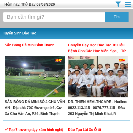
Hôm nay, Thứ Bảy 08/08/2026
Trang chủ
Địa Điểm Kinh Doanh
Tuyển Sinh Đào Tạo
Tuyển Sinh Đào Tạo
Sân Bóng Đá Mini Bình Thạnh
Chuyên Dạy Học Đào Tạo Trị Liệu
Ô Tô Xe Máy
Bệnh Cho Các Học Viên, Spa,... Từ
Cơ Bản Đến Nâng Cao
Đồ Dùng Nội Ngoại Thất
Điện Tử Điện Máy
Làm Đẹp
Thời Trang
SÂN BÓNG ĐÁ MINI SỐ 4 CHU VĂN
DR. THIEN HEALTHCARE - Hotline:
Việc Làm
AN - Địa chỉ: 70C Đường số 6, Cư
0922.113.115 - 0876.777.115 - Đ/c:
Dịch Vụ
Xá Chu Văn An, P.26, Bình Thạnh
203 Nguyễn Thị Minh Khai, P.
Tel: 0938784194
Nguyễn Cư Trinh, Quận 1
Hàng Tiêu Dùng
✅ Top 7 trường dạy xăm hình nghệ
Đào Tạo Lái Xe Ô tô