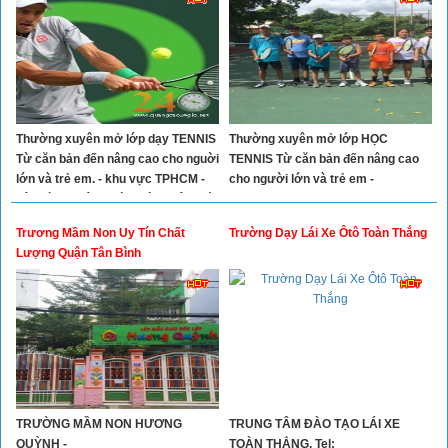
Thường xuyên mở lớp dạy TENNIS
Thường xuyên mở lớp HỌC
Từ căn bản đến nâng cao cho nguời
TENNIS Từ căn bản đến nâng cao
lớn và trẻ em. - khu vực TPHCM -
cho người lớn và trẻ em -
Tân Bình, , Tân Phú, Phú Nhuận, Gò
Vấp, Bình Thạnh, Quận 1, 2, 3, 4, 7,
Trương Mầm Non Uy Tín Chất
Trường Dạy Lái Xe Ôtô Toàn Thắng
11, 12
Lượng Quận Tân Bình
TRƯỜNG MẦM NON HƯƠNG
TRUNG TÂM ĐÀO TẠO LÁI XE
QUỲNH -
TOÀN THẮNG. Tel: