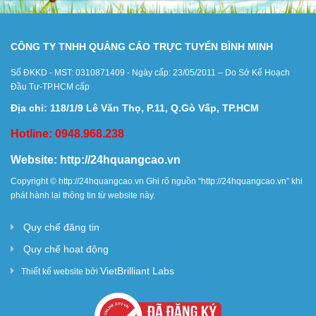
CÔNG TY TNHH QUẢNG CÁO TRỰC TUYẾN BÌNH MINH
Số ĐKKD - MST: 0310871409 - Ngày cấp: 23/05/2011 – Do Sở Kế Hoạch
Đầu Tư-TP.HCM cấp
Địa chỉ: 118/1/9 Lê Văn Thọ, P.11, Q.Gò Vấp, TP.HCM
Hotline: 0948.968.238
Website:
http://24hquangcao.vn
Copyright ©
http://24hquangcao.vn
Ghi rõ nguồn “
http://24hquangcao.vn
” khi
phát hành lại thông tin từ website này.
Quy chế đăng tin
Quy chế hoạt động
VietBrilliant Labs
Thiết kế website bởi