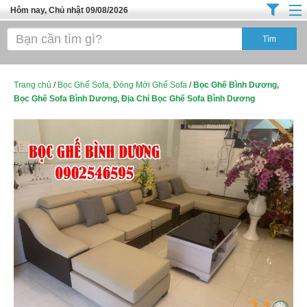
Hôm nay, Chủ nhật 09/08/2026
Trang chủ
Địa Điểm Kinh Doanh
Tuyển Sinh Đào Tạo
Trang chủ
/
Bọc Ghế Sofa, Đóng Mới Ghế Sofa
/
Bọc Ghế Bình Dương,
Bọc Ghế Sofa Bình Dương, Địa Chỉ Bọc Ghế Sofa Bình Dương
Ô Tô Xe Máy
Đồ Dùng Nội Ngoại Thất
Điện Tử Điện Máy
Làm Đẹp
Thời Trang
Việc Làm
Dịch Vụ
Hàng Tiêu Dùng