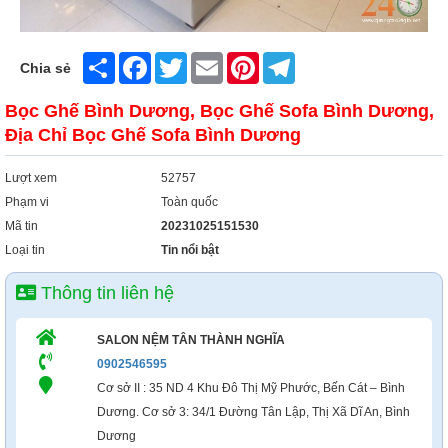
Xây Dựng
Tổng Hợp
Share
Facebook
Twitter
Email
Pinterest
Telegram
Chia sẻ
Bọc Ghế Bình Dương, Bọc Ghế Sofa Bình Dương,
Địa Chỉ Bọc Ghế Sofa Bình Dương
Lượt xem
52757
Phạm vi
Toàn quốc
Mã tin
20231025151530
Loại tin
Tin nổi bật
Thông tin liên hệ
SALON NỆM TÂN THÀNH NGHĨA
0902546595
Cơ sở II : 35 ND 4 Khu Đô Thị Mỹ Phước, Bến Cát – Bình
Dương. Cơ sở 3: 34/1 Đường Tân Lập, Thị Xã Dĩ An, Bình
Dương