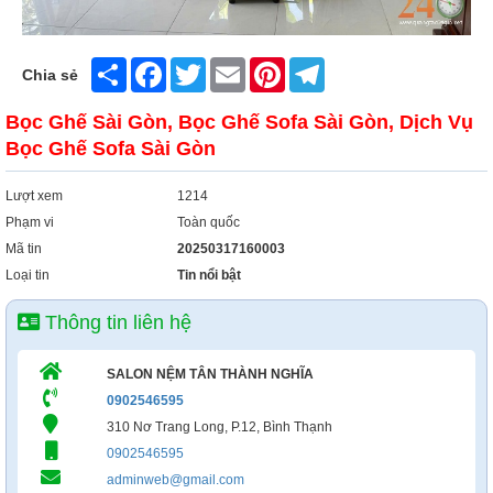
Xây Dựng
Tổng Hợp
Share
Facebook
Twitter
Email
Pinterest
Telegram
Chia sẻ
Bọc Ghế Sài Gòn, Bọc Ghế Sofa Sài Gòn, Dịch Vụ
Bọc Ghế Sofa Sài Gòn
Lượt xem
1214
Phạm vi
Toàn quốc
Mã tin
20250317160003
Loại tin
Tin nổi bật
Thông tin liên hệ
SALON NỆM TÂN THÀNH NGHĨA
0902546595
310 Nơ Trang Long, P.12, Bình Thạnh
0902546595
adminweb@gmail.com