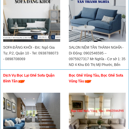
SOFA ĐĂNG KHÔI - Đ/c: Ngô Gia
SALON NỆM TÂN THÀNH NGHĨA -
Tự, P.2, Quận 10 - Tel: 0938788073
Di Động: 0902546595 –
- 0898708069
0975927317 Mr Nghĩa - Cơ sở 1: 35
ND 4 Khu Đô Thị Mỹ Phước, Bến
Cát – Bình Dương - Cơ sở 2: 34/1
Dịch Vụ Bọc Lại Ghế Sofa Quận
Bọc Ghế Vũng Tàu, Bọc Ghế Sofa
Đường Tân Lập, Thị Xã Dĩ An, Bình
Bình Tân
Vũng Tàu
Dương