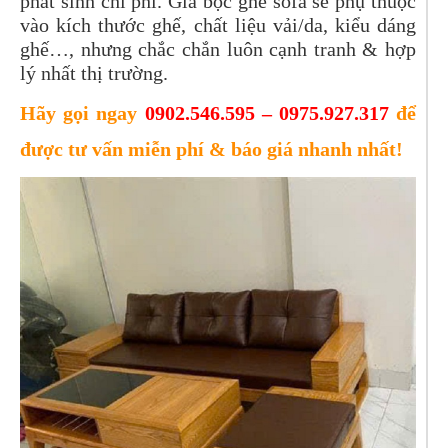
phát sinh chi phí. Giá bọc ghế sofa sẽ phụ thuộc
vào kích thước ghế, chất liệu vải/da, kiểu dáng
ghế…, nhưng chắc chắn luôn cạnh tranh & hợp
lý nhất thị trường.
Hãy gọi ngay
0902.546.595 – 0975.927.317
để
được tư vấn miễn phí & báo giá nhanh nhất!