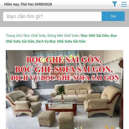
Hôm nay, Thứ Hai 10/08/2026
Trang chủ
Địa Điểm Kinh Doanh
Tuyển Sinh Đào Tạo
Trang chủ
/
Bọc Ghế Sofa, Đóng Mới Ghế Sofa
/
Bọc Ghế Sài Gòn, Bọc
Ghế Sofa Sài Gòn, Dịch Vụ Bọc Ghế Sofa Sài Gòn
Ô Tô Xe Máy
Đồ Dùng Nội Ngoại Thất
Điện Tử Điện Máy
Làm Đẹp
Thời Trang
Việc Làm
Dịch Vụ
Hàng Tiêu Dùng