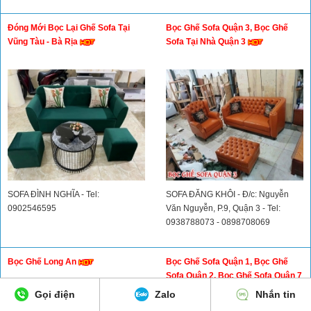
Đóng Mới Bọc Lại Ghế Sofa Tại
Bọc Ghế Sofa Quận 3, Bọc Ghế
Vũng Tàu - Bà Rịa
Sofa Tại Nhà Quận 3
SOFA ĐÌNH NGHĨA - Tel:
SOFA ĐĂNG KHÔI - Đ/c: Nguyễn
0902546595
Văn Nguyễn, P.9, Quận 3 - Tel:
0938788073 - 0898708069
Bọc Ghế Long An
Bọc Ghế Sofa Quận 1, Bọc Ghế
Sofa Quận 2, Bọc Ghế Sofa Quận 7
Gọi điện
Zalo
Nhắn tin