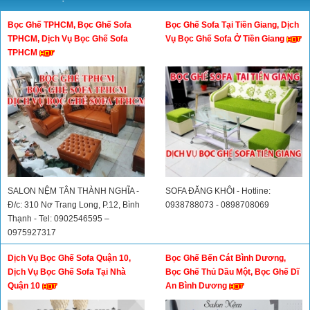
Bọc Ghế TPHCM, Bọc Ghế Sofa
Bọc Ghế Sofa Tại Tiền Giang, Dịch
TPHCM, Dịch Vụ Bọc Ghế Sofa
Vụ Bọc Ghế Sofa Ở Tiền Giang
TPHCM
SALON NỆM TÂN THÀNH NGHĨA -
SOFA ĐĂNG KHÔI - Hotline:
Đ/c: 310 Nơ Trang Long, P.12, Bình
0938788073 - 0898708069
Thạnh - Tel: 0902546595 –
0975927317
Dịch Vụ Bọc Ghế Sofa Quận 10,
Bọc Ghế Bến Cát Bình Dương,
Dịch Vụ Bọc Ghế Sofa Tại Nhà
Bọc Ghế Thủ Dầu Một, Bọc Ghế Dĩ
Quận 10
An Bình Dương