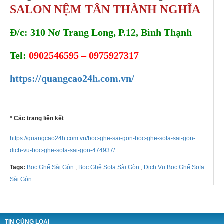
SALON NỆM TÂN THÀNH NGHĨA
Đ/c: 310 Nơ Trang Long, P.12, Bình Thạnh
Tel:
0902546595 – 0975927317
https://quangcao24h.com.vn/
* Các trang liên kết
https://quangcao24h.com.vn/boc-ghe-sai-gon-boc-ghe-sofa-sai-gon-
dich-vu-boc-ghe-sofa-sai-gon-474937/
Tags:
Bọc Ghế Sài Gòn
,
Bọc Ghế Sofa Sài Gòn
,
Dịch Vụ Bọc Ghế Sofa
Sài Gòn
TIN CÙNG LOẠI