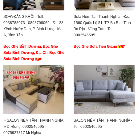
SOFA ĐĂNG KHÔI - Tell:
Sofa Nệm Tân Thành Nghĩa - Đ/c:
0938788073 - 0898708069 - Đc: 28
1560 Quốc Lộ 51, TP. Bà Rịa, Tỉnh
Kênh Nước Đen, P. Bình Hưng Hòa
Bà Rịa - Vũng Tàu - Tel:
A, Bình Tân
0902546595
Bọc Ghế Bình Dương, Bọc Ghế
Bọc Ghế Sofa Tiền Giang
Sofa Bình Dương, Địa Chỉ Bọc Ghế
Sofa Bình Dương
⭐ SALON NỆM TÂN THÀNH NGHĨA
SALON NỆM TÂN THÀNH NGHĨA -
⭐ Di Động: 0902546595 –
Tel: 0902546595
0975927317 Mr Nghĩa