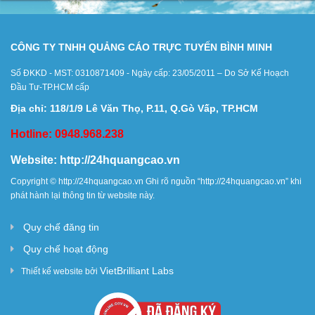
Xây Dựng
Tổng Hợp
CÔNG TY TNHH QUẢNG CÁO TRỰC TUYẾN BÌNH MINH
Số ĐKKD - MST: 0310871409 - Ngày cấp: 23/05/2011 – Do Sở Kế Hoạch
Đầu Tư-TP.HCM cấp
Địa chỉ: 118/1/9 Lê Văn Thọ, P.11, Q.Gò Vấp, TP.HCM
Hotline: 0948.968.238
Website:
http://24hquangcao.vn
Copyright ©
http://24hquangcao.vn
Ghi rõ nguồn “
http://24hquangcao.vn
” khi
phát hành lại thông tin từ website này.
Quy chế đăng tin
Quy chế hoạt động
VietBrilliant Labs
Thiết kế website bởi