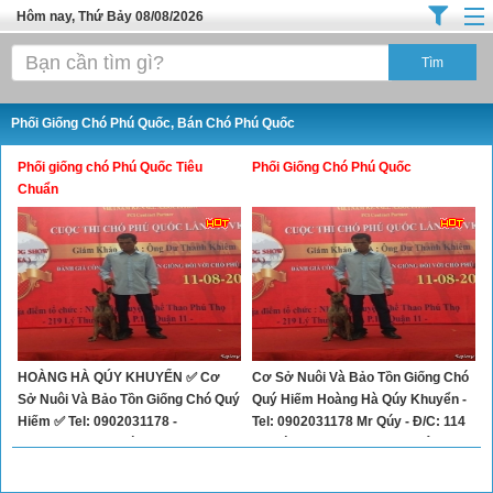
Hôm nay, Thứ Bảy 08/08/2026
Trang chủ
Địa Điểm Kinh Doanh
Phối Giống Chó Phú Quốc, Bán Chó Phú Quốc
Tuyển Sinh Đào Tạo
Phối giống chó Phú Quốc Tiêu
Phối Giống Chó Phú Quốc
Ô Tô Xe Máy
Chuẩn
Đồ Dùng Nội Ngoại Thất
Điện Tử Điện Máy
Làm Đẹp
Thời Trang
HOÀNG HÀ QÚY KHUYỂN ✅ Cơ
Cơ Sở Nuôi Và Bảo Tồn Giống Chó
Việc Làm
Sở Nuôi Và Bảo Tồn Giống Chó Quý
Quý Hiếm Hoàng Hà Qúy Khuyển -
Dịch Vụ
Hiếm ✅ Tel: 0902031178 -
Tel: 0902031178 Mr Qúy - Đ/C: 114
0993637393 Mr Qúy ✅ Đ/c: 114B
B đường TX 22, P. Thạnh Xuân,
Hàng Tiêu Dùng
Đường TX 22, P. Thạnh Xuân, Quận
Quận 12
12