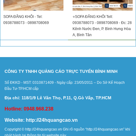
SOFA ĐĂNG KHÔI - Tel:
⭐SOFA ĐĂNG KHÔI Tell:
0938788073 - 0898708069
0938788073 - 0898708069 - Đc: 28
Kênh Nước Đen, P. Bình Hưng Hòa
A, Bình Tân
CÔNG TY TNHH QUẢNG CÁO TRỰC TUYẾN BÌNH MINH
Số ĐKKD - MST: 0310871409 - Ngày cấp: 23/05/2011 – Do Sở Kế Hoạch
Đầu Tư-TP.HCM cấp
Địa chỉ: 118/1/9 Lê Văn Thọ, P.11, Q.Gò Vấp, TP.HCM
Hotline: 0948.968.238
Website:
http://24hquangcao.vn
Copyright ©
http://24hquangcao.vn
Ghi rõ nguồn “
http://24hquangcao.vn
” khi
phát hành lại thông tin từ website này.