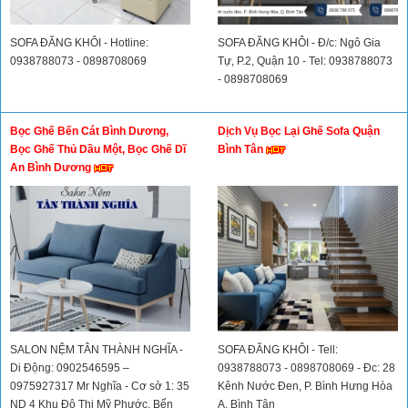
SOFA ĐĂNG KHÔI - Hotline:
SOFA ĐĂNG KHÔI - Đ/c: Ngô Gia
0938788073 - 0898708069
Tự, P.2, Quận 10 - Tel: 0938788073
- 0898708069
Bọc Ghế Bến Cát Bình Dương,
Dịch Vụ Bọc Lại Ghế Sofa Quận
Bọc Ghế Thủ Dầu Một, Bọc Ghế Dĩ
Bình Tân
An Bình Dương
SALON NỆM TÂN THÀNH NGHĨA -
SOFA ĐĂNG KHÔI - Tell:
Di Động: 0902546595 –
0938788073 - 0898708069 - Đc: 28
0975927317 Mr Nghĩa - Cơ sở 1: 35
Kênh Nước Đen, P. Bình Hưng Hòa
ND 4 Khu Đô Thị Mỹ Phước, Bến
A, Bình Tân