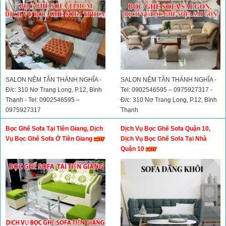
SALON NỆM TÂN THÀNH NGHĨA -
SALON NỆM TÂN THÀNH NGHĨA -
Đ/c: 310 Nơ Trang Long, P.12, Bình
Tel: 0902546595 – 0975927317 -
Thạnh - Tel: 0902546595 –
Đ/c: 310 Nơ Trang Long, P.12, Bình
0975927317
Thạnh
Bọc Ghế Sofa Tại Tiền Giang, Dịch
Dịch Vụ Bọc Ghế Sofa Quận 10,
Vụ Bọc Ghế Sofa Ở Tiền Giang
Dịch Vụ Bọc Ghế Sofa Tại Nhà
Quận 10