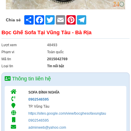
Xây Dựng
Tổng Hợp
Share
Facebook
Twitter
Email
Pinterest
Telegram
Chia sẻ
Bọc Ghế Sofa Tại Vũng Tàu - Bà Rịa
Lượt xem
48493
Phạm vi
Toàn quốc
Mã tin
2015042769
Loại tin
Tin nổi bật
Thông tin liên hệ
SOFA ĐÌNH NGHĨA
0902546595
TP. Vũng Tàu
https://sites.google.com/view/bocghesofavungtau
0902546595
adminweb@yahoo.com