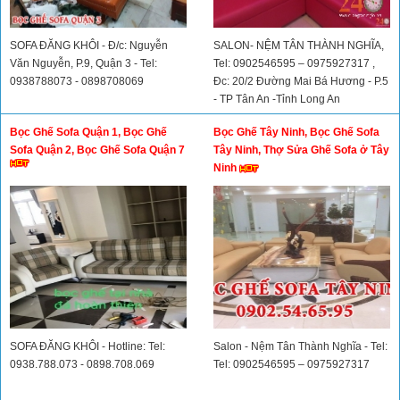
SOFA ĐĂNG KHÔI - Đ/c: Nguyễn
SALON- NỆM TÂN THÀNH NGHĨA,
Văn Nguyễn, P.9, Quận 3 - Tel:
Tel: 0902546595 – 0975927317 ,
0938788073 - 0898708069
Đc: 20/2 Đường Mai Bá Hương - P.5
- TP Tân An -Tỉnh Long An
Bọc Ghế Sofa Quận 1, Bọc Ghế
Bọc Ghế Tây Ninh, Bọc Ghế Sofa
Sofa Quận 2, Bọc Ghế Sofa Quận 7
Tây Ninh, Thợ Sửa Ghế Sofa ở Tây
Ninh
SOFA ĐĂNG KHÔI - Hotline: Tel:
Salon - Nệm Tân Thành Nghĩa - Tel:
0938.788.073 - 0898.708.069
Tel: 0902546595 – 0975927317