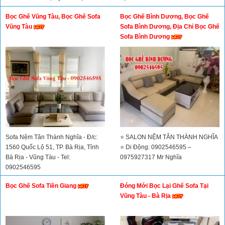
Cát – Bình Dương - Cơ sở 2: 34/1
Bọc Ghế Vũng Tàu, Bọc Ghế Sofa
Bọc Ghế Bình Dương, Bọc Ghế
Đường Tân Lập, Thị Xã Dĩ An, Bình
Vũng Tàu
Sofa Bình Dương, Địa Chỉ Bọc Ghế
Dương
Sofa Bình Dương
Sofa Nệm Tân Thành Nghĩa - Đ/c:
⭐ SALON NỆM TÂN THÀNH NGHĨA
1560 Quốc Lộ 51, TP. Bà Rịa, Tỉnh
⭐ Di Động: 0902546595 –
Bà Rịa - Vũng Tàu - Tel:
0975927317 Mr Nghĩa
0902546595
Bọc Ghế Sofa Tiền Giang
Đóng Mới Bọc Lại Ghế Sofa Tại
Vũng Tàu - Bà Rịa