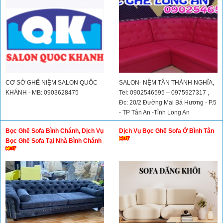
CƠ SỞ GHẾ NIỆM SALON QUỐC
SALON- NỆM TÂN THÀNH NGHĨA,
KHÁNH - MB: 0903628475
Tel: 0902546595 – 0975927317 ,
Đc: 20/2 Đường Mai Bá Hương - P.5
- TP Tân An -Tỉnh Long An
Bọc Ghế Sofa Bình Chánh, Dịch Vụ
Dịch Vụ Bọc Ghế Sofa Ở Bình Tân
Bọc Ghế Sofa Tại Nhà Bình Chánh