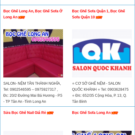
Bọc Ghế Long An, Bọc Ghế Sofa Ở
Bọc Ghế Sofa Quận 1, Bọc Ghế
Long An
Sofa Quận 10
SALON- NỆM TÂN THÀNH NGHĨA,
⭐ CƠ SỞ GHẾ NỆM - SALON
Tel: 0902546595 – 0975927317 ,
QUỐC KHÁNH ⭐ Tel: 0903628475
Đc: 20/2 Đường Mai Bá Hương - P.5
⭐ Đ/c: 652/35 Cộng Hòa, P. 13, Q.
- TP Tân An -Tỉnh Long An
Tân Bình
Sửa Bọc Ghế Nail Giá Rẻ
Bọc Ghế Sofa Long An