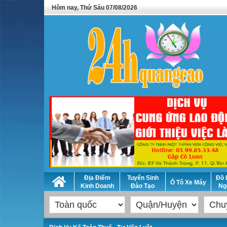
Hôm nay, Thứ Sáu 07/08/2026
Địa Điểm
Tuyển Sinh
Đồ 
Ô Tô Xe Máy
Kinh Doanh
Đào Tạo
Ng