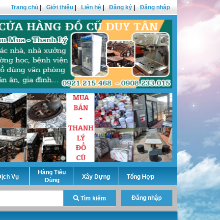
Trang chủ
|
Giới thiệu
|
Liên hệ
|
Đăng ký
|
Đăng nhập
Hàng Tiêu
ịch Vụ
Xây Dựng
Tổng Hợp
Dùng
Đăng nhập
Tìm kiếm