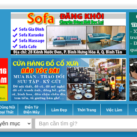
Dùng Nội
Điện Tử
Làm Đẹp
Thời Trang
Việc Làm
D
oại Thất
Điện Máy