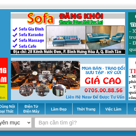
Dùng Nội
Điện Tử
Làm Đẹp
Thời Trang
Việc Làm
D
oại Thất
Điện Máy