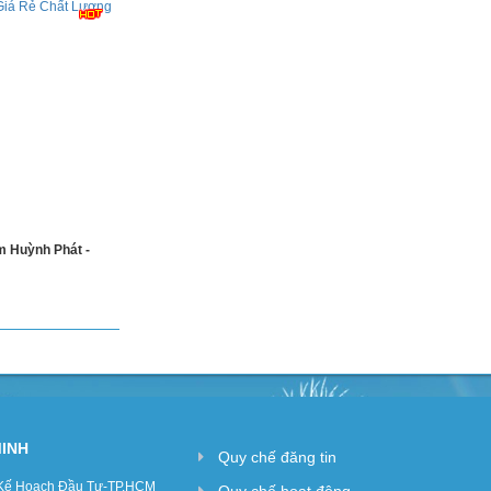
 Huỳnh Phát -
MINH
Quy chế đăng tin
 Kế Hoạch Đầu Tư-TP.HCM