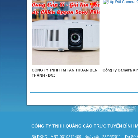
CÔNG TY TNHH TM TÂN THUẬN BẾN
Công Ty Camera Kim
THÀNH - Đ/c:
CÔNG TY TNHH QUẢNG CÁO TRỰC TUYẾN BÌNH 
Số ĐKKD - MST: 0310871409 - Ngày cấp: 23/05/2011 – Do Sở