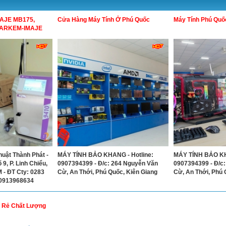
AJE MB175,
Cửa Hàng Máy Tính Ở Phú Quốc
Máy Tính Phú Quố
MARKEM-IMAJE
uật Thành Phát -
MÁY TÍNH BẢO KHANG - Hotline:
MÁY TÍNH BẢO KH
9, P. Linh Chiểu,
0907394399 - Đ/c: 264 Nguyễn Văn
0907394399 - Đ/c
 - ĐT Cty: 0283
Cừ, An Thới, Phú Quốc, Kiên Giang
Cừ, An Thới, Phú 
 0913968634
á Rẻ Chất Lượng