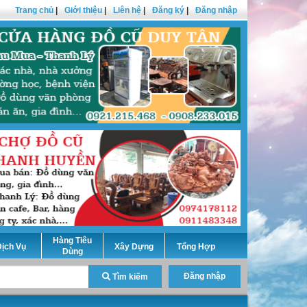
Trang chủ
|
Giới thiệu
|
Liên hệ
|
Đăng ký
|
Đăng nhập
Hàng Tiêu
ịch Vụ
Xây Dựng
Tổng Hợp
Dùng
Đăng nhập
Tìm kiếm