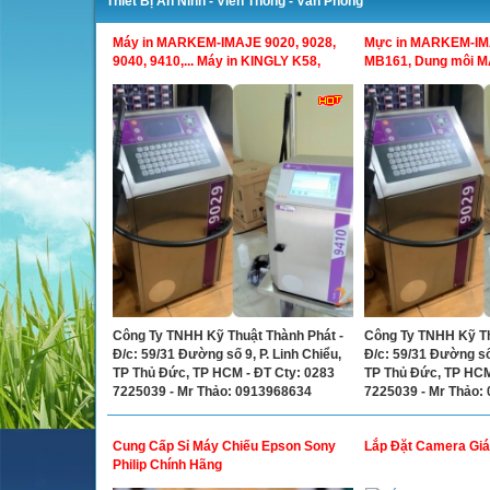
Thiết Bị An Ninh - Viễn Thông - Văn Phòng
Máy in MARKEM-IMAJE 9020, 9028,
Mực in MARKEM-IM
9040, 9410,... Máy in KINGLY K58,
MB161, Dung môi 
K68…
A188...
Công Ty TNHH Kỹ Thuật Thành Phát -
Công Ty TNHH Kỹ Th
Đ/c: 59/31 Đường số 9, P. Linh Chiểu,
Đ/c: 59/31 Đường số 
TP Thủ Đức, TP HCM - ĐT Cty: 0283
TP Thủ Đức, TP HCM
7225039 - Mr Thảo: 0913968634
7225039 - Mr Thảo:
Cung Cấp Sỉ Máy Chiếu Epson Sony
Lắp Đặt Camera Gi
Philip Chính Hãng