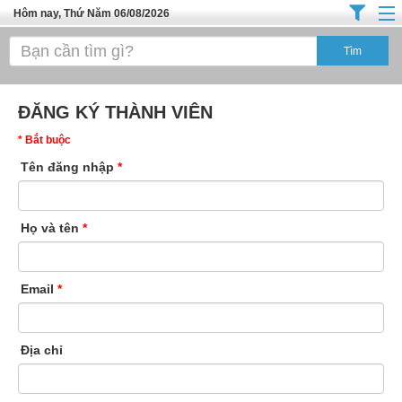
Hôm nay, Thứ Năm 06/08/2026
Trang chủ
Địa Điểm Kinh Doanh
ĐĂNG KÝ THÀNH VIÊN
Tuyển Sinh Đào Tạo
* Bắt buộc
Ô Tô Xe Máy
Tên đăng nhập
*
Đồ Dùng Nội Ngoại Thất
Điện Tử Điện Máy
Họ và tên
*
Làm Đẹp
Thời Trang
Email
*
Việc Làm
Dịch Vụ
Địa chỉ
Hàng Tiêu Dùng