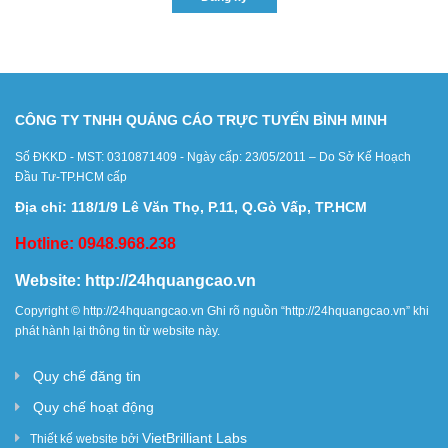
CÔNG TY TNHH QUẢNG CÁO TRỰC TUYẾN BÌNH MINH
Số ĐKKD - MST: 0310871409 - Ngày cấp: 23/05/2011 – Do Sở Kế Hoạch
Đầu Tư-TP.HCM cấp
Địa chỉ: 118/1/9 Lê Văn Thọ, P.11, Q.Gò Vấp, TP.HCM
Hotline: 0948.968.238
Website:
http://24hquangcao.vn
Copyright ©
http://24hquangcao.vn
Ghi rõ nguồn “
http://24hquangcao.vn
” khi
phát hành lại thông tin từ website này.
Quy chế đăng tin
Quy chế hoạt động
VietBrilliant Labs
Thiết kế website bởi