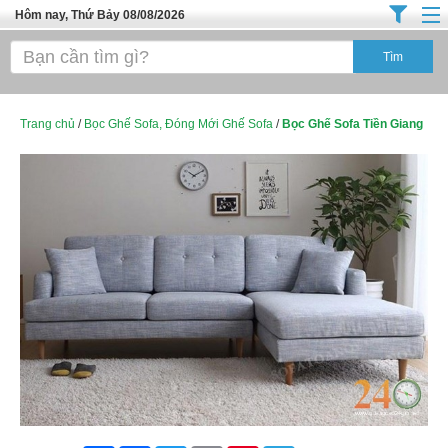
Hôm nay, Thứ Bảy 08/08/2026
Trang chủ
Địa Điểm Kinh Doanh
Tuyển Sinh Đào Tạo
Trang chủ
/
Bọc Ghế Sofa, Đóng Mới Ghế Sofa
/
Bọc Ghế Sofa Tiền Giang
Ô Tô Xe Máy
Đồ Dùng Nội Ngoại Thất
Điện Tử Điện Máy
Làm Đẹp
Thời Trang
Việc Làm
Dịch Vụ
Hàng Tiêu Dùng