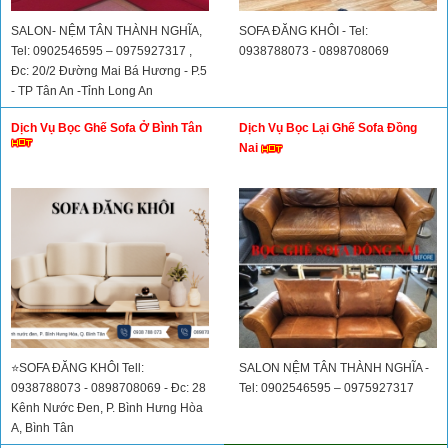
SALON- NỆM TÂN THÀNH NGHĨA,
SOFA ĐĂNG KHÔI - Tel:
Tel: 0902546595 – 0975927317 ,
0938788073 - 0898708069
Đc: 20/2 Đường Mai Bá Hương - P.5
- TP Tân An -Tỉnh Long An
Dịch Vụ Bọc Ghế Sofa Ở Bình Tân
Dịch Vụ Bọc Lại Ghế Sofa Đồng
Nai
⭐SOFA ĐĂNG KHÔI Tell:
SALON NỆM TÂN THÀNH NGHĨA -
0938788073 - 0898708069 - Đc: 28
Tel: 0902546595 – 0975927317
Kênh Nước Đen, P. Bình Hưng Hòa
A, Bình Tân