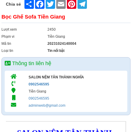
Share
Facebook
Twitter
Email
Pinterest
Telegram
Xây Dựng
Chia sẻ
Tổng Hợp
Bọc Ghế Sofa Tiền Giang
Lượt xem
2450
Phạm vi
Tiền Giang
Mã tin
20231024140004
Loại tin
Tin nổi bật
Thông tin liên hệ
SALON NỆM TÂN THÀNH NGHĨA
0902546595
Tiền Giang
0902546595
adminweb@gmail.com