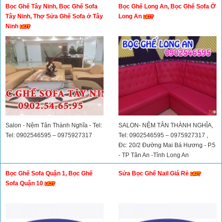
Bọc Ghế Tây Ninh, Bọc Ghế Sofa
Bọc Ghế Long An, Bọc Ghế Sofa Ở
Tây Ninh, Thợ Sửa Ghế Sofa ở Tây
Long An
Ninh
Salon - Nệm Tân Thành Nghĩa - Tel:
SALON- NỆM TÂN THÀNH NGHĨA,
Tel: 0902546595 – 0975927317
Tel: 0902546595 – 0975927317 ,
Đc: 20/2 Đường Mai Bá Hương - P.5
- TP Tân An -Tỉnh Long An
Bọc Ghế Sofa Quận 1, Bọc Ghế
Sửa Bọc Ghế Nail Giá Rẻ
Sofa Quận 10