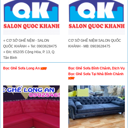
⭐ CƠ SỞ GHẾ NỆM - SALON
CƠ SỞ GHẾ NIỆM SALON QUỐC
QUỐC KHÁNH ⭐ Tel: 0903628475
KHÁNH - MB: 0903628475
⭐ Đ/c: 652/35 Cộng Hòa, P. 13, Q.
Tân Bình
Bọc Ghế Sofa Long An
Bọc Ghế Sofa Bình Chánh, Dịch Vụ
Bọc Ghế Sofa Tại Nhà Bình Chánh