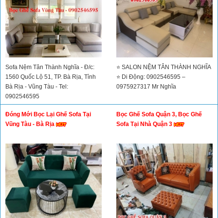
Sofa Nệm Tân Thành Nghĩa - Đ/c:
⭐ SALON NỆM TÂN THÀNH NGHĨA
1560 Quốc Lộ 51, TP. Bà Rịa, Tỉnh
⭐ Di Động: 0902546595 –
Bà Rịa - Vũng Tàu - Tel:
0975927317 Mr Nghĩa
0902546595
Đóng Mới Bọc Lại Ghế Sofa Tại
Bọc Ghế Sofa Quận 3, Bọc Ghế
Vũng Tàu - Bà Rịa
Sofa Tại Nhà Quận 3