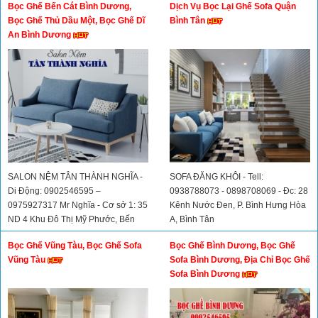
Bọc Ghế Bến Cát Bình Dương,
Dịch Vụ Bọc Lại Ghế Sofa Quận
Bọc Ghế Thủ Dầu Một, Bọc Ghế Dĩ
Bình Tân
An Bình Dương
SALON NỆM TÂN THÀNH NGHĨA -
SOFA ĐĂNG KHÔI - Tell:
Di Động: 0902546595 –
0938788073 - 0898708069 - Đc: 28
0975927317 Mr Nghĩa - Cơ sở 1: 35
Kênh Nước Đen, P. Bình Hưng Hòa
ND 4 Khu Đô Thị Mỹ Phước, Bến
A, Bình Tân
Cát – Bình Dương - Cơ sở 2: 34/1
Bọc Ghế Vũng Tàu, Bọc Ghế Sofa
Bọc Ghế Bình Dương, Bọc Ghế
Đường Tân Lập, Thị Xã Dĩ An, Bình
Vũng Tàu
Sofa Bình Dương, Địa Chỉ Bọc Ghế
Dương
Sofa Bình Dương