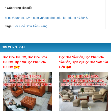
* Các trang liên kết
https://quangcao24h.com.vn/boc-ghe-sofa-tien-giang-473846/
Tags:
Bọc Ghế Sofa Tiền Giang
TIN CÙNG LOẠI
Bọc Ghế TPHCM, Bọc Ghế Sofa
Bọc Ghế Sài Gòn, Bọc Ghế Sofa
TPHCM, Dịch Vụ Bọc Ghế Sofa
Sài Gòn, Dịch Vụ Bọc Ghế Sofa Sài
TPHCM
Gòn