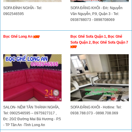
SOFA ĐÌNH NGHĨA - Tel:
SOFA ĐĂNG KHÔI - Đ/c: Nguyễn
0902546595
Văn Nguyễn, P.9, Quận 3 - Tel:
0938788073 - 0898708069
Bọc Ghế Long An
Bọc Ghế Sofa Quận 1, Bọc Ghế
Sofa Quận 2, Bọc Ghế Sofa Quận 7
SALON- NỆM TÂN THÀNH NGHĨA,
SOFA ĐĂNG KHÔI - Hotline: Tel:
Tel: 0902546595 – 0975927317 ,
0938.788.073 - 0898.708.069
Đc: 20/2 Đường Mai Bá Hương - P.5
- TP Tân An -Tỉnh Long An