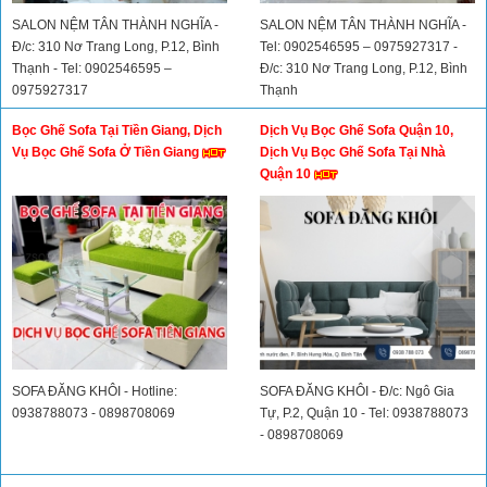
SALON NỆM TÂN THÀNH NGHĨA -
SALON NỆM TÂN THÀNH NGHĨA -
Đ/c: 310 Nơ Trang Long, P.12, Bình
Tel: 0902546595 – 0975927317 -
Thạnh - Tel: 0902546595 –
Đ/c: 310 Nơ Trang Long, P.12, Bình
0975927317
Thạnh
Bọc Ghế Sofa Tại Tiền Giang, Dịch
Dịch Vụ Bọc Ghế Sofa Quận 10,
Vụ Bọc Ghế Sofa Ở Tiền Giang
Dịch Vụ Bọc Ghế Sofa Tại Nhà
Quận 10
SOFA ĐĂNG KHÔI - Hotline:
SOFA ĐĂNG KHÔI - Đ/c: Ngô Gia
0938788073 - 0898708069
Tự, P.2, Quận 10 - Tel: 0938788073
- 0898708069