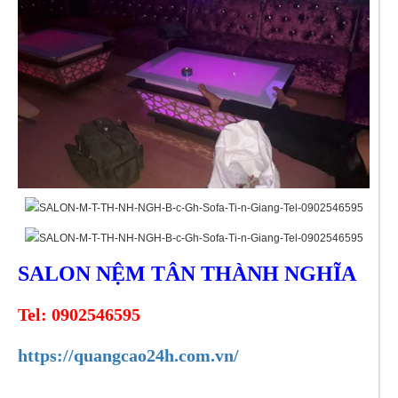
SALON NỆM TÂN THÀNH NGHĨA
Tel:
0902546595
https://quangcao24h.com.vn/