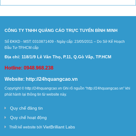
CÔNG TY TNHH QUẢNG CÁO TRỰC TUYẾN BÌNH MINH
Số ĐKKD - MST: 0310871409 - Ngày cấp: 23/05/2011 – Do Sở Kế Hoạch
Đầu Tư-TP.HCM cấp
Địa chỉ: 118/1/9 Lê Văn Thọ, P.11, Q.Gò Vấp, TP.HCM
Hotline: 0948.968.238
Website:
http://24hquangcao.vn
Copyright ©
http://24hquangcao.vn
Ghi rõ nguồn “
http://24hquangcao.vn
” khi
phát hành lại thông tin từ website này.
Quy chế đăng tin
Quy chế hoạt động
VietBrilliant Labs
Thiết kế website bởi