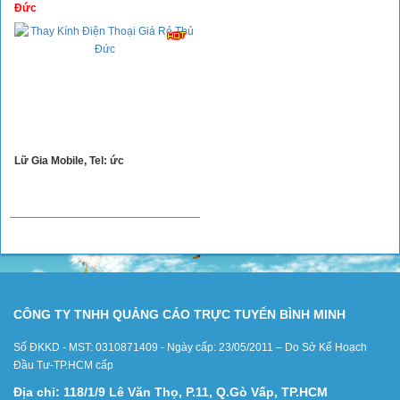
Xây Dựng
Đức
Tổng Hợp
Lữ Gia Mobile, Tel: ức
CÔNG TY TNHH QUẢNG CÁO TRỰC TUYẾN BÌNH MINH
Số ĐKKD - MST: 0310871409 - Ngày cấp: 23/05/2011 – Do Sở Kế Hoạch
Đầu Tư-TP.HCM cấp
Địa chỉ: 118/1/9 Lê Văn Thọ, P.11, Q.Gò Vấp, TP.HCM