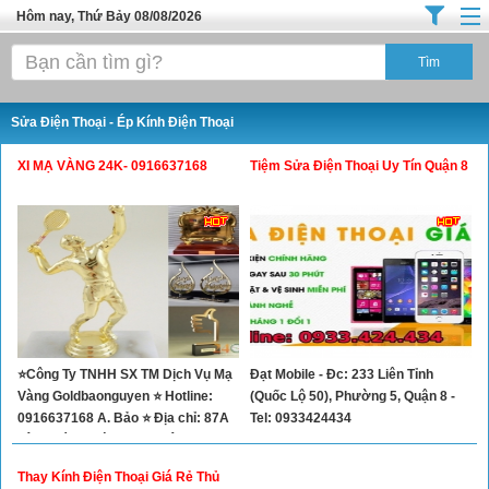
Hôm nay, Thứ Bảy 08/08/2026
Trang chủ
Địa Điểm Kinh Doanh
Sửa Điện Thoại - Ép Kính Điện Thoại
Tuyển Sinh Đào Tạo
XI MẠ VÀNG 24K- 0916637168
Tiệm Sửa Điện Thoại Uy Tín Quận 8
Ô Tô Xe Máy
Đồ Dùng Nội Ngoại Thất
Điện Tử Điện Máy
Làm Đẹp
Thời Trang
⭐Công Ty TNHH SX TM Dịch Vụ Mạ
Đạt Mobile - Đc: 233 Liên Tỉnh
Việc Làm
Vàng Goldbaonguyen ⭐ Hotline:
(Quốc Lộ 50), Phường 5, Quận 8 -
Dịch Vụ
0916637168 A. Bảo ⭐ Địa chỉ: 87A
Tel: 0933424434
Tân Hoá, Phường 14, Quận 6
Hàng Tiêu Dùng
Thay Kính Điện Thoại Giá Rẻ Thủ