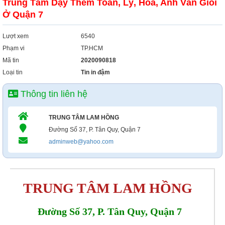
Trung Tâm Dạy Thêm Toán, Lý, Hóa, Anh Văn Giỏi
Xây Dựng
Ở Quận 7
Tổng Hợp
Lượt xem
6540
Phạm vi
TP.HCM
Mã tin
2020090818
Loại tin
Tin in đậm
Thông tin liên hệ
TRUNG TÂM LAM HỒNG
Đường Số 37, P. Tân Quy, Quận 7
adminweb@yahoo.com
TRUNG TÂM LAM HỒNG 
Đường Số 37, P. Tân Quy, Quận 7