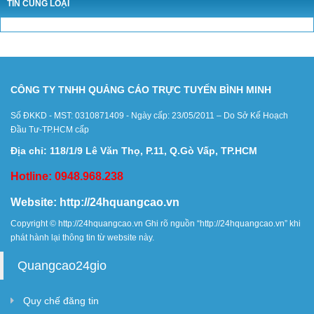
TIN CÙNG LOẠI
CÔNG TY TNHH QUẢNG CÁO TRỰC TUYẾN BÌNH MINH
Số ĐKKD - MST: 0310871409 - Ngày cấp: 23/05/2011 – Do Sở Kế Hoạch
Đầu Tư-TP.HCM cấp
Địa chỉ: 118/1/9 Lê Văn Thọ, P.11, Q.Gò Vấp, TP.HCM
Hotline: 0948.968.238
Website:
http://24hquangcao.vn
Copyright ©
http://24hquangcao.vn
Ghi rõ nguồn “
http://24hquangcao.vn
” khi
phát hành lại thông tin từ website này.
Quangcao24gio
Quy chế đăng tin