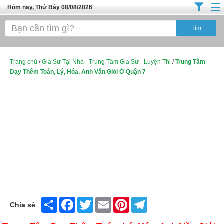
Hôm nay, Thứ Bảy 08/08/2026
Trang chủ
Địa Điểm Kinh Doanh
Tuyển Sinh Đào Tạo
Trang chủ
/
Gia Sư Tại Nhà - Trung Tâm Gia Sư - Luyện Thi
/
Trung Tâm
Dạy Thêm Toán, Lý, Hóa, Anh Văn Giỏi Ở Quận 7
Ô Tô Xe Máy
Đồ Dùng Nội Ngoại Thất
Điện Tử Điện Máy
Làm Đẹp
Thời Trang
Việc Làm
Dịch Vụ
Share
Facebook
Twitter
Email
Pinterest
Telegram
Chia sẻ
Hàng Tiêu Dùng