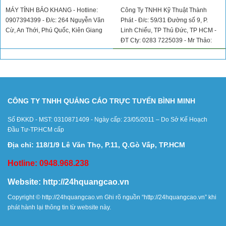
MÁY TÍNH BẢO KHANG - Hotline:
Công Ty TNHH Kỹ Thuật Thành
0907394399 - Đ/c: 264 Nguyễn Văn
Phát - Đ/c: 59/31 Đường số 9, P.
Cừ, An Thới, Phú Quốc, Kiên Giang
Linh Chiểu, TP Thủ Đức, TP HCM -
ĐT Cty: 0283 7225039 - Mr Thảo:
0913968634
CÔNG TY TNHH QUẢNG CÁO TRỰC TUYẾN BÌNH MINH
Số ĐKKD - MST: 0310871409 - Ngày cấp: 23/05/2011 – Do Sở Kế Hoạch
Đầu Tư-TP.HCM cấp
Địa chỉ: 118/1/9 Lê Văn Thọ, P.11, Q.Gò Vấp, TP.HCM
Hotline: 0948.968.238
Website:
http://24hquangcao.vn
Copyright ©
http://24hquangcao.vn
Ghi rõ nguồn “
http://24hquangcao.vn
” khi
phát hành lại thông tin từ website này.