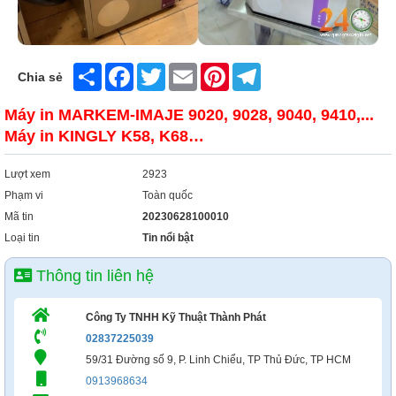
Xây Dựng
Tổng Hợp
Share
Facebook
Twitter
Email
Pinterest
Telegram
Chia sẻ
Máy in MARKEM-IMAJE 9020, 9028, 9040, 9410,...
Máy in KINGLY K58, K68…
Lượt xem
2923
Phạm vi
Toàn quốc
Mã tin
20230628100010
Loại tin
Tin nổi bật
Thông tin liên hệ
Công Ty TNHH Kỹ Thuật Thành Phát
02837225039
59/31 Đường số 9, P. Linh Chiểu, TP Thủ Đức, TP HCM
0913968634