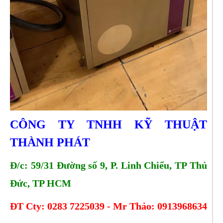
CÔNG TY TNHH KỸ THUẬT
THÀNH PHÁT
Đ/c: 59/31 Đường số 9, P. Linh Chiểu, TP Thủ
Đức, TP HCM
ĐT Cty: 0283 7225039 - Mr Thảo: 0913968634