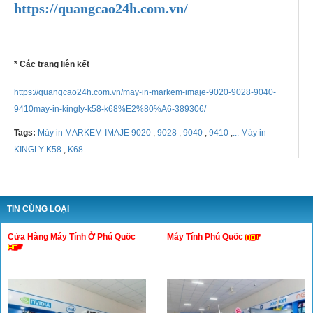
https://quangcao24h.com.vn/
* Các trang liên kết
https://quangcao24h.com.vn/may-in-markem-imaje-9020-9028-9040-
9410may-in-kingly-k58-k68%E2%80%A6-389306/
Tags:
Máy in MARKEM-IMAJE 9020
,
9028
,
9040
,
9410
,
... Máy in
KINGLY K58
,
K68…
TIN CÙNG LOẠI
Cửa Hàng Máy Tính Ở Phú Quốc
Máy Tính Phú Quốc