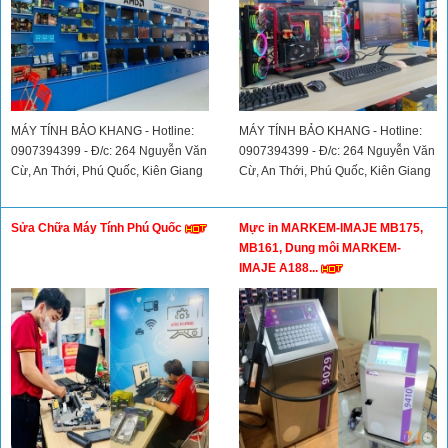
MÁY TÍNH BẢO KHANG - Hotline:
MÁY TÍNH BẢO KHANG - Hotline:
0907394399 - Đ/c: 264 Nguyễn Văn
0907394399 - Đ/c: 264 Nguyễn Văn
Cừ, An Thới, Phú Quốc, Kiên Giang
Cừ, An Thới, Phú Quốc, Kiên Giang
Sửa Chữa Máy Tính Phú Quốc
Mực in MARKEM-IMAJE MB175,
MB161, Dung môi MARKEM-
IMAJE A188...