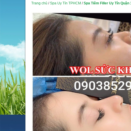
Trang chủ
/
Spa Uy Tín TPHCM
/
Spa Tiêm Filler Uy Tín Quận 