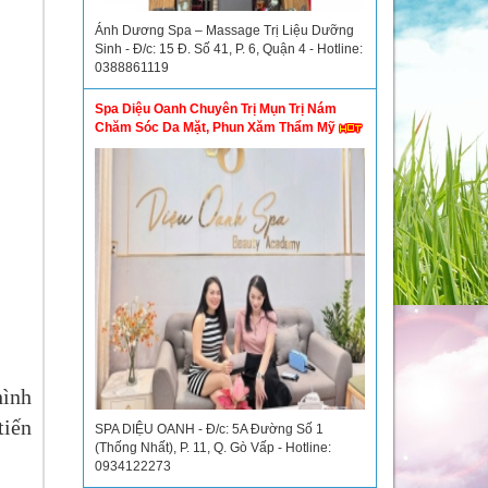
Ánh Dương Spa – Massage Trị Liệu Dưỡng
Sinh - Đ/c: 15 Đ. Số 41, P. 6, Quận 4 - Hotline:
0388861119
Spa Diệu Oanh Chuyên Trị Mụn Trị Nám
Chăm Sóc Da Mặt, Phun Xăm Thẩm Mỹ
hình
tiến
SPA DIỆU OANH - Đ/c: 5A Đường Số 1
(Thống Nhất), P. 11, Q. Gò Vấp - Hotline:
0934122273