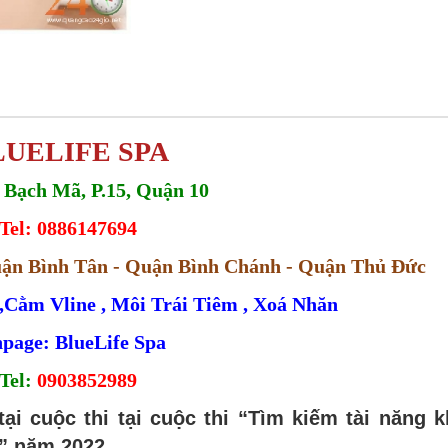
LUELIFE SPA
1 Bạch Mã, P.15, Quận 10
Tel: 0886147694
uận Bình Tân - Quận Bình Chánh - Quận Thủ Đức
Cằm Vline , Môi Trái Tiêm , Xoá Nhăn
page: BlueLife Spa
Tel:
0903852989
tại cuộc thi tại cuộc thi “Tìm kiếm tài năng k
o” năm 2022