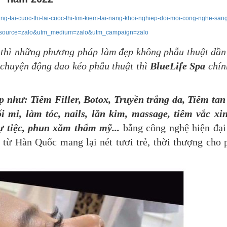
ng-tai-cuoc-thi-tai-cuoc-thi-tim-kiem-tai-nang-khoi-nghiep-doi-moi-cong-nghe-sang
source=zalo&utm_medium=zalo&utm_campaign=zalo
 thì những phương pháp làm đẹp không phẫu thuật dần
 chuyện động dao kéo phẫu thuật thì
BlueLife Spa
chín
ẹp như:
Tiêm Filler, Botox, Truyền
trắng da, Tiêm ta
 mi, làm tóc, nails, lăn kim, massage, tiêm vắc xin
ự tiệc, phun xăm thẩm mỹ...
bằng công nghệ hiện đại
ừ Hàn Quốc mang lại nét tươi trẻ, thời thượng cho 