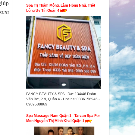
giúp
Spa Trị Thâm Mông, Làm Hồng Nhũ, Triệt
xem
Lông Uy Tín Quận 4
FANCY BEAUTY & SPA - Đ/c: 134/46 Đoàn
Văn Bơ, P. 9, Quận 4 - Hotline: 0336156946 -
0909588869
Spa Massage Nam Quận 1 - Tarzan Spa For
Men Nguyễn Thị Minh Khai Quận 1