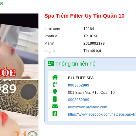
10
Spa Tiêm Filler Uy Tín Quận 10
Lượt xem
12164
Phạm vi
TP.HCM
Mã tin
2018092178
Loại tin
Tin nổi bật
Thông tin liên hệ
BLUELIFE SPA
0903852989
001 Bạch Mã, P.15, Quận 10
0903852989
adminweb@yahoo.com
https://www.facebook.com/netdepspauyt