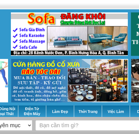
Dùng Nội
Điện Tử
Làm Đẹp
Thời Trang
Việc Làm
D
oại Thất
Điện Máy