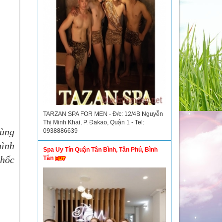
TARZAN SPA FOR MEN - Đ/c: 12/4B Nguyễn
Thị Minh Khai, P. Đakao, Quận 1 - Tel:
vùng
0938886639
hình
Spa Uy Tín Quận Tân Bình, Tân Phú, Bình
 hốc
Tân