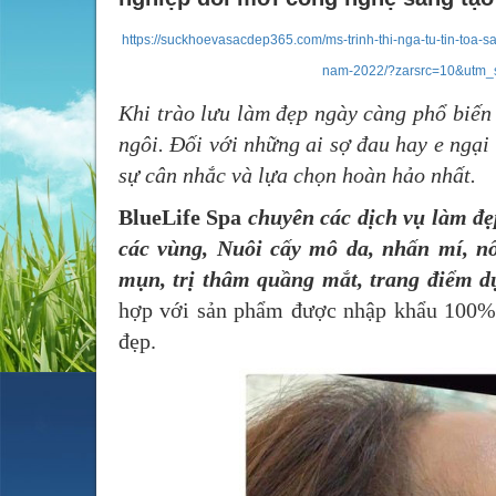
https://suckhoevasacdep365.com/ms-trinh-thi-nga-tu-tin-toa-sa
nam-2022/?zarsrc=10&utm_
Khi trào lưu làm đẹp ngày càng phổ biến
ngôi. Đối với những ai sợ đau hay e ngại
sự cân nhắc và lựa chọn hoàn hảo nhất.
BlueLife Spa
chuyên các dịch vụ làm đ
các vùng, Nuôi cấy mô da, nhấn mí, nối
mụn, trị thâm quầng mắt, trang điểm d
hợp với sản phẩm được nhập khẩu 100% t
đẹp.