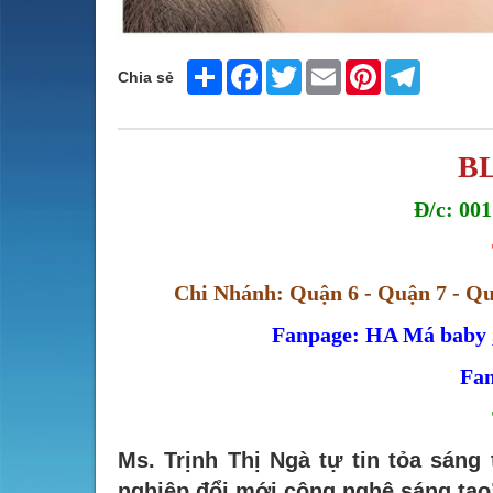
Share
Facebook
Twitter
Email
Pinterest
Telegram
Chia sẻ
B
Đ/c: 00
Chi Nhánh: Quận 6 - Quận 7 - Q
Fanpage:
HA Má baby ,
Fan
Ms. Trịnh Thị Ngà tự tin tỏa sáng 
nghiệp đổi mới công nghệ sáng tạ