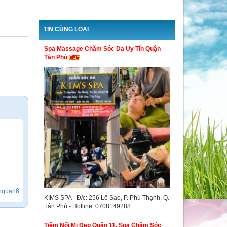
TIN CÙNG LOẠI
Spa Massage Chăm Sóc Da Uy Tín Quận
Tân Phú
inquan6
KIMS SPA - Đ/c: 256 Lê Sao, P. Phú Thạnh, Q.
Tân Phú - Hotline: 0708149288
Tiệm Nối Mi Đẹp Quận 11, Spa Chăm Sóc