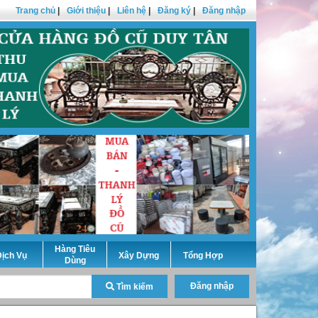
Trang chủ
|
Giới thiệu
|
Liên hệ
|
Đăng ký
|
Đăng nhập
Hàng Tiêu
ịch Vụ
Xây Dựng
Tổng Hợp
Dùng
Đăng nhập
Tìm kiếm