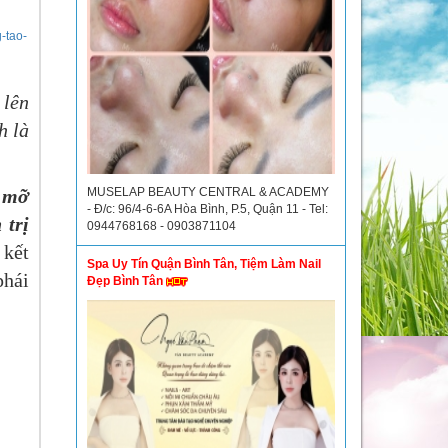
-tao-
 lên
h là
n mỡ
MUSELAP BEAUTY CENTRAL & ACADEMY
- Đ/c: 96/4-6-6A Hòa Bình, P.5, Quận 11 - Tel:
 trị
0944768168 - 0903871104
 kết
Spa Uy Tín Quận Bình Tân, Tiệm Làm Nail
phái
Đẹp Bình Tân