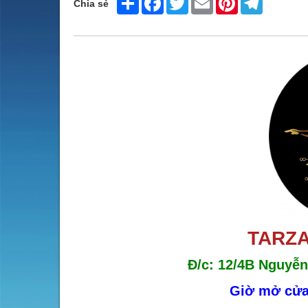
Chia sẻ
TARZA
Đ/c: 12/4B Nguyễn
Giờ mở cửa