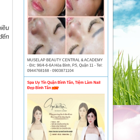
iều
 đến
MUSELAP BEAUTY CENTRAL & ACADEMY
- Đ/c: 96/4-6-6A Hòa Bình, P.5, Quận 11 - Tel:
0944768168 - 0903871104
Spa Uy Tín Quận Bình Tân, Tiệm Làm Nail
Đẹp Bình Tân