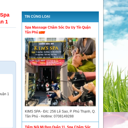
 Spa
TIN CÙNG LOẠI
n 1
Spa Massage Chăm Sóc Da Uy Tín Quận
Tân Phú
Quận 1
KIMS SPA - Đ/c: 256 Lê Sao, P. Phú Thạnh, Q.
Tân Phú - Hotline: 0708149288
Tiệm Nối Mi Đẹp Quận 11, Spa Chăm Sóc