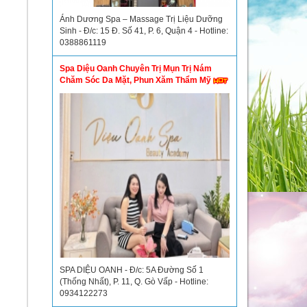
Ánh Dương Spa – Massage Trị Liệu Dưỡng
Sinh - Đ/c: 15 Đ. Số 41, P. 6, Quận 4 - Hotline:
0388861119
Spa Diệu Oanh Chuyên Trị Mụn Trị Nám
Chăm Sóc Da Mặt, Phun Xăm Thẩm Mỹ
SPA DIỆU OANH - Đ/c: 5A Đường Số 1
(Thống Nhất), P. 11, Q. Gò Vấp - Hotline:
0934122273