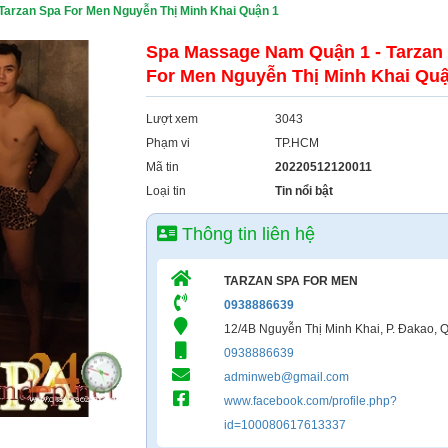
arzan Spa For Men Nguyễn Thị Minh Khai Quận 1
Spa Massage Nam Quận 1 - Tarzan
For Men Nguyễn Thị Minh Khai Quậ
Lượt xem
3043
Phạm vi
TP.HCM
Mã tin
20220512120011
Loại tin
Tin nổi bật
Thông tin liên hệ
TARZAN SPA FOR MEN
0938886639
12/4B Nguyễn Thị Minh Khai, P. Đakao, 
0938886639
adminweb@gmail.com
www.facebook.com/profile.php?
id=100080617613337