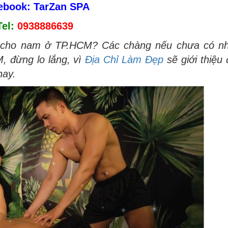
ebook: TarZan SPA
Tel:
0938886639
e cho nam ở TP.HCM? Các chàng nếu chưa có nh
, đừng lo lắng, vì
Địa Chỉ Làm Đẹp
sẽ giới thiệu
nay.