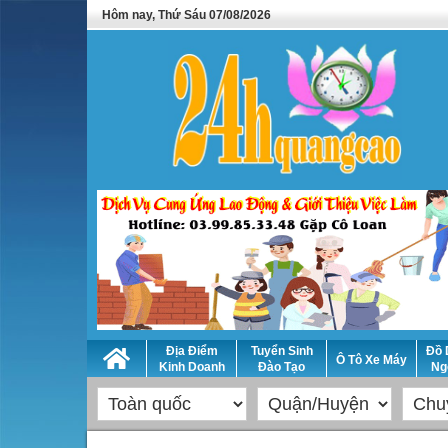
Hôm nay, Thứ Sáu 07/08/2026
Địa Điểm
Tuyển Sinh
Đồ 
Ô Tô Xe Máy
Kinh Doanh
Đào Tạo
Ng