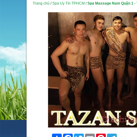
Trang chủ
/
Spa Uy Tín TPHCM
/
Spa Massage Nam Quận 1 - T
Share
Facebook
Twitter
Email
Pinterest
Telegram