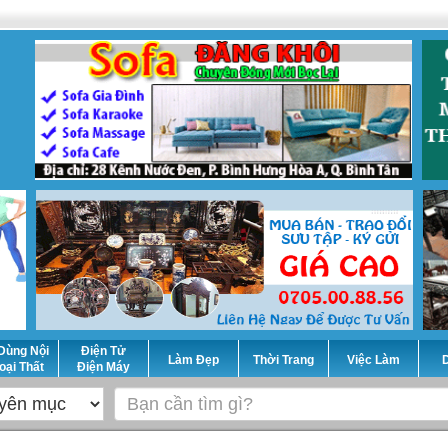
Dùng Nội
Điện Tử
Làm Đẹp
Thời Trang
Việc Làm
D
oại Thất
Điện Máy