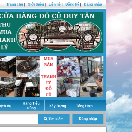
Trang chủ
|
Giới thiệu
|
Liên hệ
|
Đăng ký
|
Đăng nhập
Hàng Tiêu
ịch Vụ
Xây Dựng
Tổng Hợp
Dùng
Đăng nhập
Tìm kiếm