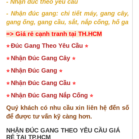
- Nhận đúc theo yêu cầu
- Nhận đúc gang: chi tiết máy, gang cây,
gang ống, gang cầu, sắt, nắp cống, hố ga
=> Giá rẻ cạnh tranh tại TH.HCM
Đúc Gang Theo Yêu Cầu
⭐
⭐
Nhận Đúc Gang Cây
⭐
⭐
Nhận Đúc Gang
⭐
⭐
Nhận Đúc Gang Cầu
⭐
⭐
Nhận Đúc Gang Nắp Cống
⭐
⭐
Quý khách có nhu cầu xin liên hệ đến số
để được tư vấn kỹ càng hơn.
NHẬN ĐÚC GANG THEO YÊU CẦU GIÁ
RẺ TẠI TP.HCM