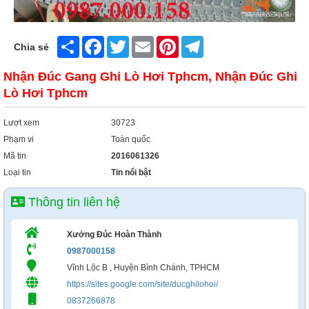
Xây Dựng
Tổng Hợp
Share
Facebook
Twitter
Email
Pinterest
Telegram
Chia sẻ
Nhận Đúc Gang Ghi Lò Hơi Tphcm, Nhận Đúc Ghi
Lò Hơi Tphcm
Lượt xem
30723
Phạm vi
Toàn quốc
Mã tin
2016061326
Loại tin
Tin nổi bật
Thông tin liên hệ
Xưởng Đúc Hoàn Thành
0987000158
Vĩnh Lộc B , Huyện Bình Chánh, TPHCM
https://sites.google.com/site/ducghilohoi/
0837266878