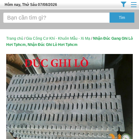
Hôm nay, Thứ Sáu 07/08/2026
Trang chủ
Địa Điểm Kinh Doanh
Tuyển Sinh Đào Tạo
Trang chủ
/
Gia Công Cơ Khí - Khuôn Mẫu - Xi Mạ
/
Nhận Đúc Gang Ghi Lò
Hơi Tphcm, Nhận Đúc Ghi Lò Hơi Tphcm
Ô Tô Xe Máy
Đồ Dùng Nội Ngoại Thất
Điện Tử Điện Máy
Làm Đẹp
Thời Trang
Việc Làm
Dịch Vụ
Hàng Tiêu Dùng