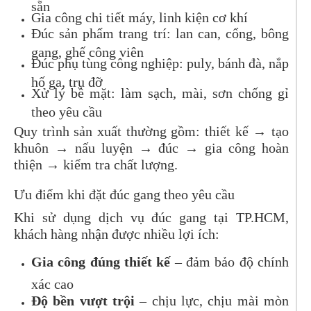
sẵn
Gia công chi tiết máy, linh kiện cơ khí
Đúc sản phẩm trang trí: lan can, cổng, bông
gang, ghế công viên
Đúc phụ tùng công nghiệp: puly, bánh đà, nắp
hố ga, trụ đỡ
Xử lý bề mặt: làm sạch, mài, sơn chống gỉ
theo yêu cầu
Quy trình sản xuất thường gồm: thiết kế → tạo
khuôn → nấu luyện → đúc → gia công hoàn
thiện → kiểm tra chất lượng.
Ưu điểm khi đặt đúc gang theo yêu cầu
Khi sử dụng dịch vụ đúc gang tại TP.HCM,
khách hàng nhận được nhiều lợi ích:
Gia công đúng thiết kế
– đảm bảo độ chính
xác cao
Độ bền vượt trội
– chịu lực, chịu mài mòn