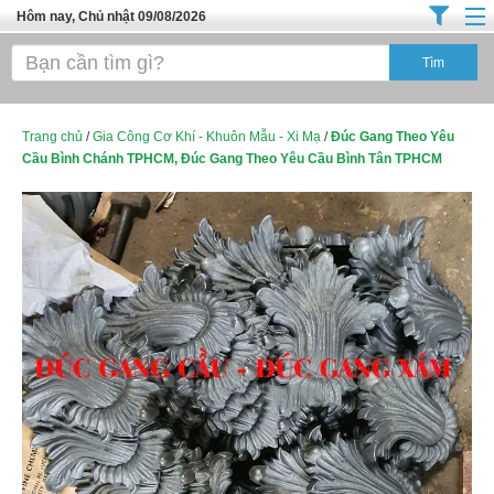
Hôm nay, Chủ nhật 09/08/2026
Trang chủ
Địa Điểm Kinh Doanh
Tuyển Sinh Đào Tạo
Trang chủ
/
Gia Công Cơ Khí - Khuôn Mẫu - Xi Mạ
/
Đúc Gang Theo Yêu
Cầu Bình Chánh TPHCM, Đúc Gang Theo Yêu Cầu Bình Tân TPHCM
Ô Tô Xe Máy
Đồ Dùng Nội Ngoại Thất
Điện Tử Điện Máy
Làm Đẹp
Thời Trang
Việc Làm
Dịch Vụ
Hàng Tiêu Dùng