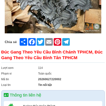
Xây Dựng
Tổng Hợp
Share
Facebook
Twitter
Email
Pinterest
Telegram
Chia sẻ
Đúc Gang Theo Yêu Cầu Bình Chánh TPHCM, Đúc
Gang Theo Yêu Cầu Bình Tân TPHCM
Lượt xem
114
Phạm vi
Toàn quốc
Mã tin
20260627220002
Loại tin
Tin nổi bật
Thông tin liên hệ