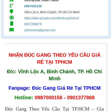
Xưởng Đúc Hoàn Thành
0987000158
Vĩnh Lộc A, Bình Chánh, TP. Hồ Chí Minh
https://sites.google.com/site/ducghilohoi/
0837266878
adminweb@gmail.com
NHẬN ĐÚC GANG THEO YÊU CẦU GIÁ
RẺ TẠI TPHCM
Đ/c: Vĩnh Lộc A, Bình Chánh, TP. Hồ Chí
Minh
Fanpage: Đúc Gang Giá Rẻ Tại TPHCM
Hotline:
0987000158 - 0901377868
Đúc Gang Theo Yêu Cầu Tại TP.HCM – Gia