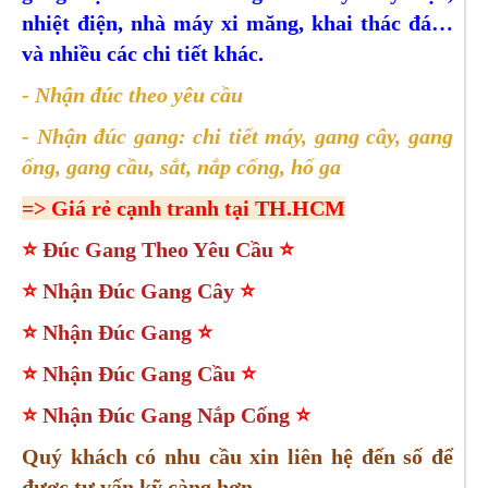
nhiệt điện, nhà máy xi măng, khai thác đá…
và nhiều các chi tiết khác.
- Nhận đúc theo yêu cầu
- Nhận đúc gang: chi tiết máy, gang cây, gang
ống, gang cầu, sắt, nắp cống, hố ga
=> Giá rẻ cạnh tranh tại TH.HCM
⭐
Đúc Gang Theo Yêu Cầu
⭐
⭐
Nhận Đúc Gang Cây
⭐
⭐
Nhận Đúc Gang
⭐
⭐
Nhận Đúc Gang Cầu
⭐
⭐
Nhận Đúc Gang Nắp Cống
⭐
Quý khách có nhu cầu xin liên hệ đến số
để
được tư vấn kỹ càng hơn.