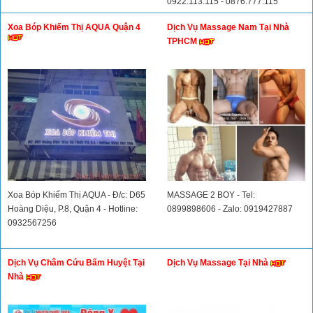
0922.113.115 - 0876.777.115
Xoa Bóp Khiếm Thị AQUA Quận 4
Dịch Vụ Massage Nam Tại Nhà
TPHCM
Xoa Bóp Khiếm Thị AQUA - Đ/c: D65
MASSAGE 2 BOY - Tel:
Hoàng Diệu, P.8, Quận 4 - Hotline:
0899898606 - Zalo: 0919427887
0932567256
Dịch Vụ Châm Cứu Bấm Huyệt Tại
Dịch Vụ Massage Tại Nhà
Nhà