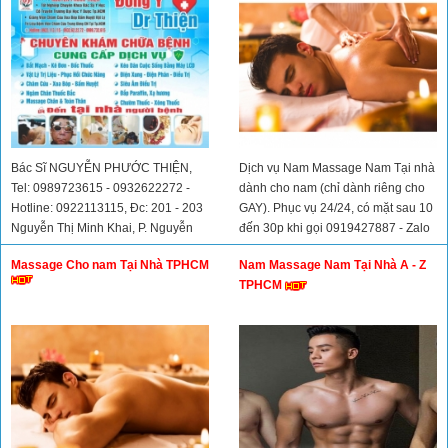
Bác Sĩ NGUYỄN PHƯỚC THIỆN,
Dịch vụ Nam Massage Nam Tại nhà
Tel: 0989723615 - 0932622272 -
dành cho nam (chỉ dành riêng cho
Hotline: 0922113115, Ðc: 201 - 203
GAY). Phục vụ 24/24, có mặt sau 10
Nguyễn Thị Minh Khai, P. Nguyễn
đến 30p khi gọi 0919427887 - Zalo
Cư Trinh, Quận 1, TPHCM.
0899898606
Massage Cho nam Tại Nhà TPHCM
Nam Massage Nam Tại Nhà A - Z
TPHCM