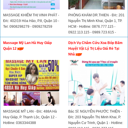
MASSAGE KHIẾM THỊ VINH PHÁT -
PHÒNG KHÁM DR.THIEN - Đ/c: 201
Đ/c: 402/19 Hòa Hảo, P.8, Quận 10 -
Nguyễn Thị Minh Khai, Quận 1, TP.
Tel: 0908298279 - 0909278259
HCM - Hotline: 0876.777.115 -
0922.113.115 - 0989.723.615 -
0932.62.22.72
Massage Mỹ Lan Hà Huy Giáp
Dịch Vụ Châm Cứu Xoa Bóp Bấm
Quận 12
Huyệt Vật Lý Trị Liệu Giá Rẻ Tại
Nhà
MASSAGE MỸ LAN - Đ/c: 488A Hà
Bác Sĩ: NGUYỄN PHƯỚC THIỆN -
Huy Giáp, P. Thạnh Lộc, Quận 12 -
Đ/c: 203 Nguyễn Thị Minh Khai, P.
Hotline: 0363344388
Nguyễn Cư Trinh, Quận 1 - Hotline: