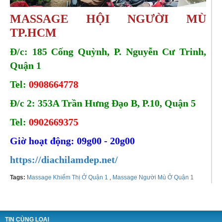
MASSAGE HỘI NGƯỜI MÙ
TP.HCM
Đ/c: 185 Cống Quỳnh, P. Nguyễn Cư Trinh,
Quận 1
Tel:
0908664778
Đ/c 2: 353A Trần Hưng Đạo B, P.10, Quận 5
Tel:
0902669375
Giờ hoạt động: 09g00 - 20g00
https://diachilamdep.net/
Tags:
Massage Khiếm Thị Ở Quận 1
,
Massage Người Mù Ở Quận 1
TIN CÙNG LOẠI