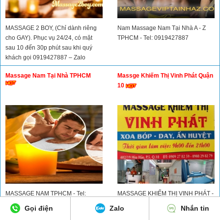
MASSAGE 2 BOY, (Chỉ dành riêng
Nam Massage Nam Tại Nhà A - Z
cho GAY). Phục vụ 24/24, có mặt
TPHCM - Tel: 0919427887
sau 10 đến 30p phút sau khi quý
khách gọi 0919427887 – Zalo
0899.898.606
Massage Nam Tại Nhà TPHCM
Massge Khiếm Thị Vinh Phát Quận
10
MASSAGE NAM TPHCM - Tel:
MASSAGE KHIẾM THỊ VINH PHÁT -
0919427887 - Đc: Hoạt động tại nội
Đ/c: 402/19 Hòa Hảo, P.8, Quận 10 -
Gọi điện
Zalo
Nhắn tin
thành Tp. HCM
Tel: 0908298279 - 0909278259