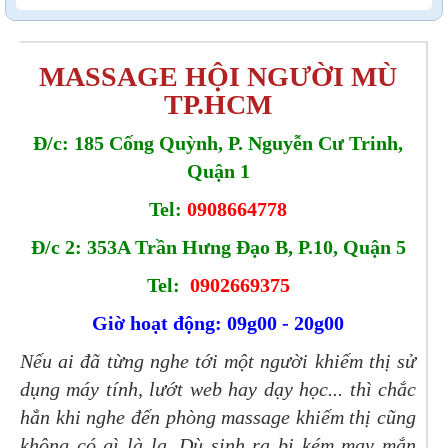
MASSAGE HỘI NGƯỜI MÙ
TP.HCM
Đ/c: 185 Cống Quỳnh, P. Nguyễn Cư Trinh,
Quận 1
Tel:
0908664778
Đ/c 2: 353A Trần Hưng Đạo B, P.10, Quận 5
Tel:
0902669375
Giờ hoạt động: 09g00 - 20g00
Nếu ai đã từng nghe tới một người khiếm thị sử
dụng máy tính, lướt web hay dạy học... thì chắc
hẳn khi nghe đến phòng massage khiếm thị cũng
không có gì là lạ. Dù sinh ra bị kém may mắn