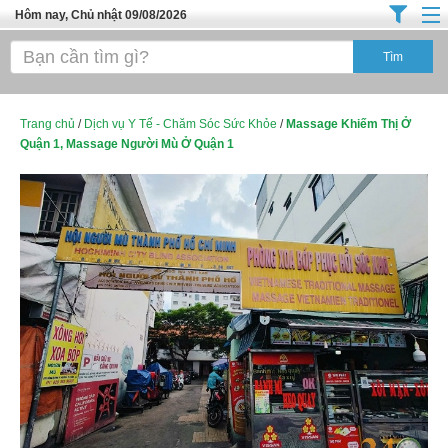
Hôm nay, Chủ nhật 09/08/2026
Trang chủ
Địa Điểm Kinh Doanh
Tuyển Sinh Đào Tạo
Trang chủ
/
Dịch vụ Y Tế - Chăm Sóc Sức Khỏe
/
Massage Khiếm Thị Ở
Quận 1, Massage Người Mù Ở Quận 1
Ô Tô Xe Máy
Đồ Dùng Nội Ngoại Thất
Điện Tử Điện Máy
Làm Đẹp
Thời Trang
Việc Làm
Dịch Vụ
Hàng Tiêu Dùng