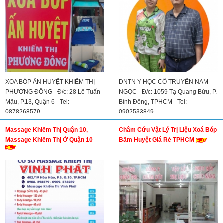
XOA BÓP ẤN HUYỆT KHIẾM THỊ
DNTN Y HỌC CỔ TRUYỀN NAM
PHƯƠNG ĐÔNG - Đ/c: 28 Lê Tuấn
NGỌC - Đ/c: 1059 Tạ Quang Bửu, P.
Mậu, P.13, Quận 6 - Tel:
Bình Đông, TPHCM - Tel:
0878268579
0902533849
Massage Khiếm Thị Quận 10,
Châm Cứu Vật Lý Trị Liệu Xoá Bóp
Massage Khiếm Thị Ở Quận 10
Bấm Huyệt Giá Rẻ TPHCM