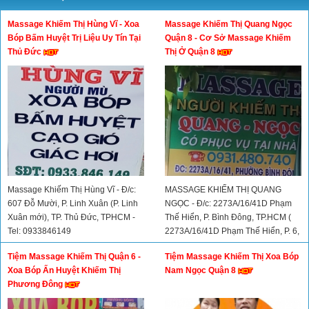
Massage Khiếm Thị Hùng Vĩ - Xoa
Massage Khiếm Thị Quang Ngọc
Bóp Bấm Huyệt Trị Liệu Uy Tín Tại
Quận 8 - Cơ Sở Massage Khiếm
Thủ Đức
Thị Ở Quận 8
Massage Khiếm Thị Hùng Vĩ - Đ/c:
MASSAGE KHIẾM THỊ QUANG
607 Đỗ Mười, P. Linh Xuân (P. Linh
NGỌC - Đ/c: 2273A/16/41D Phạm
Xuân mới), TP. Thủ Đức, TPHCM -
Thế Hiển, P. Bình Đông, TP.HCM (
Tel: 0933846149
2273A/16/41D Phạm Thế Hiển, P. 6,
Quận 8 CŨ) - Hotline: 0931480740
Tiệm Massage Khiếm Thị Quận 6 -
Tiệm Massage Khiếm Thị Xoa Bóp
Xoa Bóp Ấn Huyệt Khiếm Thị
Nam Ngọc Quận 8
Phương Đông