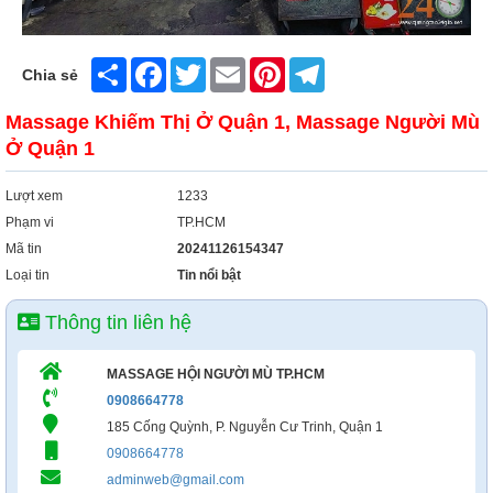
Xây Dựng
Tổng Hợp
Share
Facebook
Twitter
Email
Pinterest
Telegram
Chia sẻ
Massage Khiếm Thị Ở Quận 1, Massage Người Mù
Ở Quận 1
Lượt xem
1233
Phạm vi
TP.HCM
Mã tin
20241126154347
Loại tin
Tin nổi bật
Thông tin liên hệ
MASSAGE HỘI NGƯỜI MÙ TP.HCM
0908664778
185 Cống Quỳnh, P. Nguyễn Cư Trinh, Quận 1
0908664778
adminweb@gmail.com