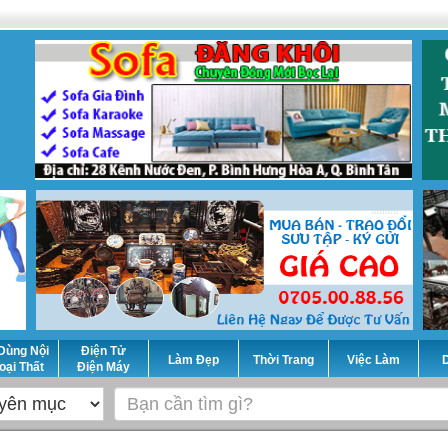
Dùng Nội
Điện Tử
Làm Đẹp
Thời Trang
Việc Làm
D
oại Thất
Điện Máy