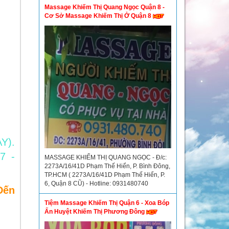
Massage Khiếm Thị Quang Ngọc Quận 8 -
Cơ Sở Massage Khiếm Thị Ở Quận 8
AY).
7 -
MASSAGE KHIẾM THỊ QUANG NGỌC - Đ/c:
2273A/16/41D Phạm Thế Hiển, P. Bình Đông,
TP.HCM ( 2273A/16/41D Phạm Thế Hiển, P.
6, Quận 8 CŨ) - Hotline: 0931480740
Đến
Tiệm Massage Khiếm Thị Quận 6 - Xoa Bóp
Ấn Huyệt Khiếm Thị Phương Đông