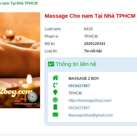
o nam Tại Nhà TPHCM
Massage Cho nam Tại Nhà TPHCM
Lượt xem
6429
Phạm vi
TP.HCM
Mã tin
2020120341
Loại tin
Tin nổi bật
Thông tin liên hệ
MASSAGE 2 BOY
0919427887
TPHCM
https://massage2boy.com/
0919427887
Massage2boy@gmail.com