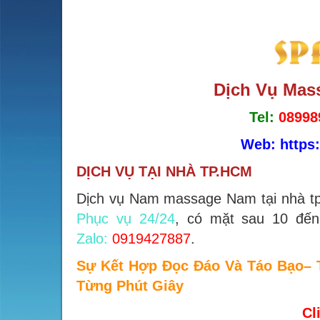
Dịch Vụ Mas
Tel:
08998
Web:
https
DỊCH VỤ TẠI NHÀ TP.HCM
Dịch vụ Nam massage Nam tại nhà t
Phục vụ 24/24
, có mặt sau 10 đế
Zalo:
0919427887
.
Sự Kết Hợp Đọc Đáo Và Táo Bạo– 
Từng Phút Giây
Cl