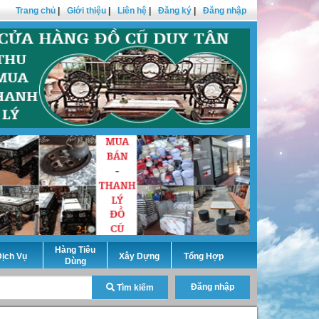
Trang chủ
|
Giới thiệu
|
Liên hệ
|
Đăng ký
|
Đăng nhập
Hàng Tiêu
ịch Vụ
Xây Dựng
Tổng Hợp
Dùng
Đăng nhập
Tìm kiếm