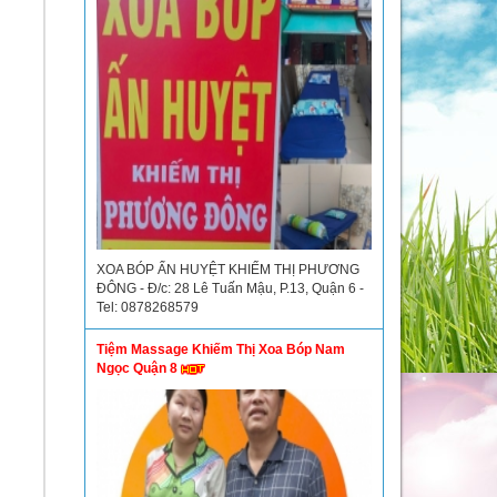
XOA BÓP ẤN HUYỆT KHIẾM THỊ PHƯƠNG
ĐÔNG - Đ/c: 28 Lê Tuấn Mậu, P.13, Quận 6 -
Tel: 0878268579
Tiệm Massage Khiếm Thị Xoa Bóp Nam
Ngọc Quận 8