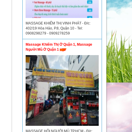
MASSAGE KHIẾM THỊ VINH PHÁT - Đ/c:
402/19 Hòa Hảo, P.8, Quận 10 - Tel:
0908298279 - 0909278259
Massage Khiếm Thị Ở Quận 1, Massage
Người Mù Ở Quận 1
MASSAGE HỘI NGƯỜI MÙ TP.HCM - Đ/c: