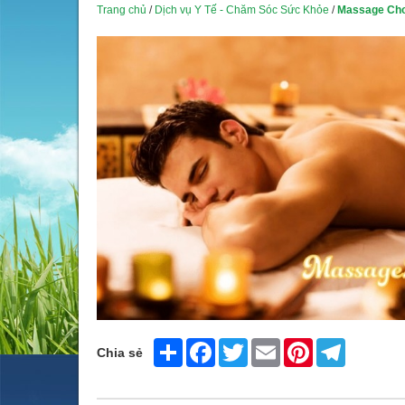
Trang chủ
/
Dịch vụ Y Tế - Chăm Sóc Sức Khỏe
/
Massage Ch
Share
Facebook
Twitter
Email
Pinterest
Telegram
Chia sẻ