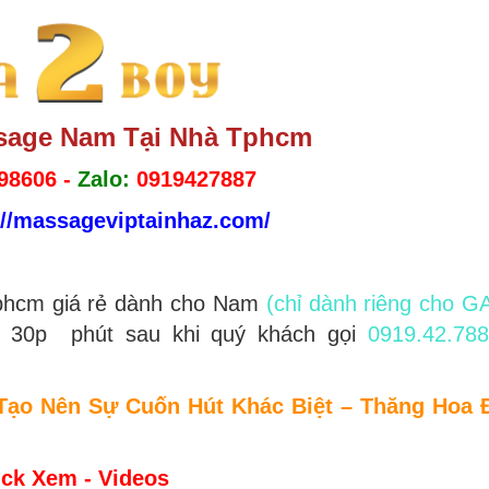
sage Nam Tại Nhà Tphcm
98606 -
Zalo:
0919427887
://massageviptainhaz.com/
phcm giá rẻ dành cho Nam
(chỉ dành riêng cho G
n 30p phút sau khi quý khách gọi
0919.42.788
Tạo Nên Sự Cuốn Hút Khác Biệt – Thăng Hoa 
ick Xem - Videos