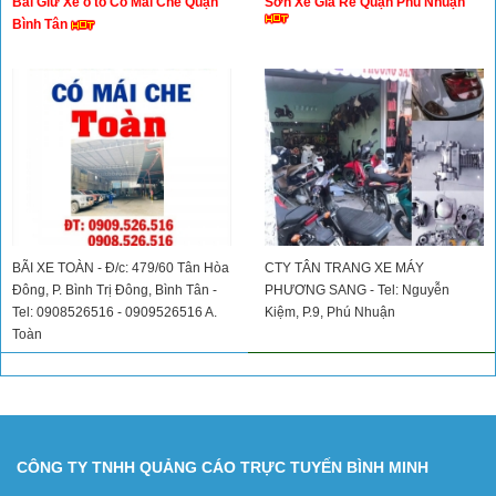
Bãi Giữ Xe ô tô Có Mái Che Quận
Sơn Xe Giá Rẻ Quận Phú Nhuận
Toàn
Bình Tân
BÃI XE TOÀN - Đ/c: 479/60 Tân Hòa
CTY TÂN TRANG XE MÁY
Đông, P. Bình Trị Đông, Bình Tân -
PHƯƠNG SANG - Tel: Nguyễn
Tel: 0908526516 - 0909526516 A.
Kiệm, P.9, Phú Nhuận
Toàn
CÔNG TY TNHH QUẢNG CÁO TRỰC TUYẾN BÌNH MINH