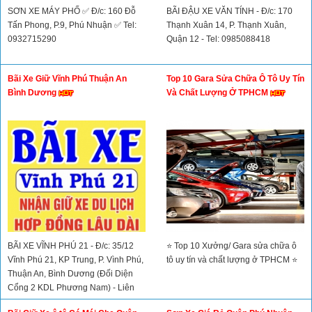
SƠN XE MÁY PHỐ ✅ Đ/c: 160 Đỗ
BÃI ĐẬU XE VĂN TÍNH - Đ/c: 170
Tấn Phong, P.9, Phú Nhuận ✅ Tel:
Thạnh Xuân 14, P. Thạnh Xuân,
0932715290
Quận 12 - Tel: 0985088418
Bãi Xe Giữ Vĩnh Phú Thuận An
Top 10 Gara Sửa Chữa Ô Tô Uy Tín
Bình Dương
Và Chất Lượng Ở TPHCM
BÃI XE VĨNH PHÚ 21 - Đ/c: 35/12
⭐ Top 10 Xưởng/ Gara sửa chữa ô
Vĩnh Phú 21, KP Trung, P. Vình Phú,
tô uy tín và chất lượng ở TPHCM ⭐
Thuận An, Bình Dương (Đối Diện
Cổng 2 KDL Phương Nam) - Liên
Hệ: 0908526516 - 0909526516 A.