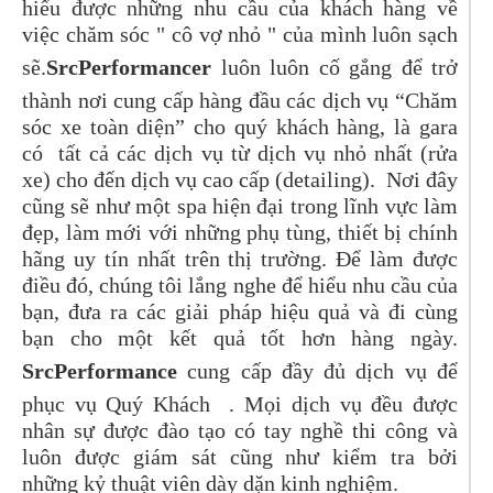
hiểu được những nhu cầu của khách hàng về
việc chăm sóc " cô vợ nhỏ " của mình luôn sạch
sẽ.
SrcPerformancer
luôn luôn cố gắng để trở
thành nơi cung cấp hàng đầu các dịch vụ “Chăm
sóc xe toàn diện” cho quý khách hàng, là gara
có tất cả các dịch vụ
từ dịch vụ nhỏ nhất (rửa
xe) cho đến dịch vụ cao cấp (detailing). Nơi đây
cũng sẽ như một spa hiện đại trong lĩnh vực làm
đẹp, làm mới với những phụ tùng, thiết bị chính
hãng uy tín nhất trên thị trường. Để làm được
điều đó, chúng tôi lắng nghe để hiểu nhu cầu của
bạn, đưa ra các giải pháp hiệu quả và đi cùng
bạn cho một kết quả tốt hơn hàng ngày.
SrcPerformance
cung cấp đầy đủ dịch vụ để
phục vụ Quý Khách . Mọi dịch vụ đều được
nhân sự được đào tạo có tay nghề thi công và
luôn được giám sát cũng như kiểm tra bởi
những kỷ thuật viên dày dặn kinh nghiệm.