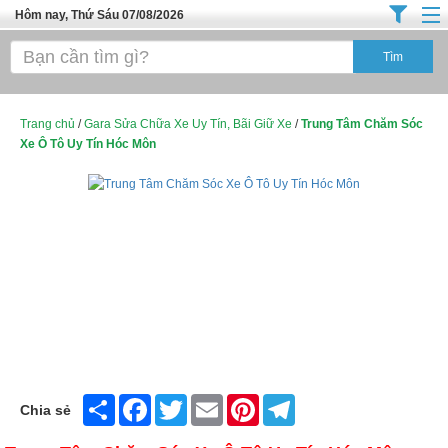
Hôm nay, Thứ Sáu 07/08/2026
Trang chủ
Địa Điểm Kinh Doanh
Tuyển Sinh Đào Tạo
Trang chủ
/
Gara Sửa Chữa Xe Uy Tín, Bãi Giữ Xe
/
Trung Tâm Chăm Sóc
Xe Ô Tô Uy Tín Hóc Môn
Ô Tô Xe Máy
Đồ Dùng Nội Ngoại Thất
Điện Tử Điện Máy
Làm Đẹp
Thời Trang
Việc Làm
Dịch Vụ
Share
Facebook
Twitter
Email
Pinterest
Telegram
Chia sẻ
Hàng Tiêu Dùng