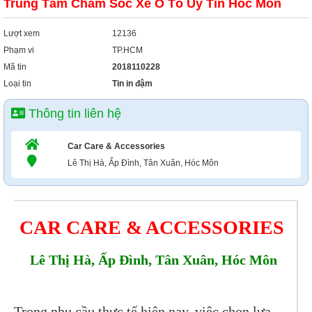
Trung Tâm Chăm Sóc Xe Ô Tô Uy Tín Hóc Môn
Xây Dựng
Tổng Hợp
Lượt xem
12136
Phạm vi
TP.HCM
Mã tin
2018110228
Loại tin
Tin in đậm
Thông tin liên hệ
Car Care & Accessories
Lê Thị Hà, Ấp Đình, Tân Xuân, Hóc Môn
CAR CARE & ACCESSORIES
Lê Thị Hà, Ấp Đình, Tân Xuân, Hóc Môn
Trong nhu cầu thực tế hiện nay, việc chọn lựa