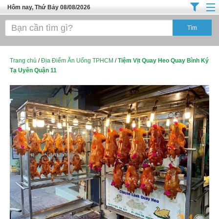
Hôm nay, Thứ Bảy 08/08/2026
Trang chủ
Địa Điểm Kinh Doanh
Tuyển Sinh Đào Tạo
Trang chủ
/
Địa Điểm Ăn Uống TPHCM
/
Tiệm Vịt Quay Heo Quay Bình Ký
Tạ Uyên Quận 11
Ô Tô Xe Máy
Đồ Dùng Nội Ngoại Thất
Điện Tử Điện Máy
Làm Đẹp
Thời Trang
Việc Làm
Dịch Vụ
Hàng Tiêu Dùng