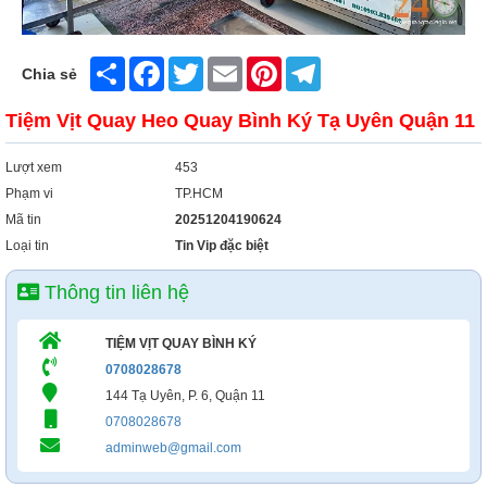
Xây Dựng
Tổng Hợp
Share
Facebook
Twitter
Email
Pinterest
Telegram
Chia sẻ
Tiệm Vịt Quay Heo Quay Bình Ký Tạ Uyên Quận 11
Lượt xem
453
Phạm vi
TP.HCM
Mã tin
20251204190624
Loại tin
Tin Vip đặc biệt
Thông tin liên hệ
TIỆM VỊT QUAY BÌNH KÝ
0708028678
144 Tạ Uyên, P. 6, Quận 11
0708028678
adminweb@gmail.com