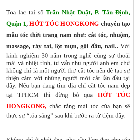
Tọa lạc tại số
Trần Nhật Duật, P. Tân Định,
Quận 1
,
HỚT TÓC HONGKONG
chuyên tạo
mẫu tóc thời trang nam như: cắt tóc, nhuộm,
massage, ráy tai, lột mụn, gội đầu, nail..
Với
kinh nghiệm 30 năm trong nghề cùng sự thoải
mái và nhiệt tình, tư vấn như người anh em chứ
không chỉ là một người thợ cắt tóc nên dễ tạo sự
thiện cảm với những người mới cắt lần đầu tại
đây. Nếu bạn đang tìm địa chỉ cắt tóc nam đẹp
tại TPHCM thì đừng bỏ qua
HỚT TÓC
HONGKONG,
chắc rằng mái tóc của bạn sẽ
thực sự “tỏa sáng” sau khi bước ra từ tiệm đấy.
Không chỉ ở phái đẹp, nhu cầu làm đẹp cho tóc