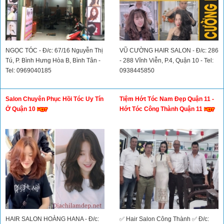
NGỌC TÓC - Đ/c: 67/16 Nguyễn Thị
VŨ CƯỜNG HAIR SALON - Đ/c: 286
Tú, P. Bình Hưng Hòa B, Bình Tân -
- 288 Vĩnh Viễn, P.4, Quận 10 - Tel:
Tel: 0969040185
0938445850
Salon Chuyên Phục Hồi Tóc Uy Tín
Tiệm Hớt Tóc Nam Đẹp Quận 11 -
Ở Quận 10
Hớt Tóc Công Thành Quận 11
HAIR SALON HOÀNG HANA - Đ/c:
✅ Hair Salon Công Thành ✅ Đ/c: