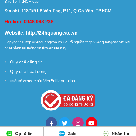
Đầu Tư-TP.HCM cấp
Địa chỉ: 118/1/9 Lê Văn Thọ, P.11, Q.Gò Vấp, TP.HCM
Hotline: 0948.968.238
Website:
http://24hquangcao.vn
Copyright ©
http://24hquangcao.vn
Ghi rõ nguồn “
http://24hquangcao.vn
” khi
phát hành lại thông tin từ website này.
Quy chế đăng tin
Quy chế hoạt động
VietBrilliant Labs
Thiết kế website bởi
Gọi điện
Zalo
Nhắn tin