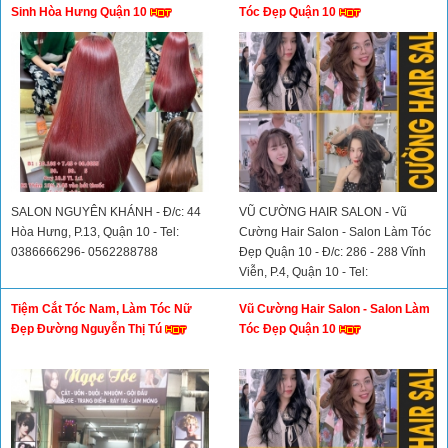
Sinh Hòa Hưng Quận 10
Tóc Đẹp Quận 10
SALON NGUYÊN KHÁNH - Đ/c: 44
VŨ CƯỜNG HAIR SALON - Vũ
Hòa Hưng, P.13, Quận 10 - Tel:
Cường Hair Salon - Salon Làm Tóc
0386666296- 0562288788
Đẹp Quận 10 - Đ/c: 286 - 288 Vĩnh
Viễn, P.4, Quận 10 - Tel:
0938445850
Tiệm Cắt Tóc Nam, Làm Tóc Nữ
Vũ Cường Hair Salon - Salon Làm
Đẹp Đường Nguyễn Thị Tú
Tóc Đẹp Quận 10