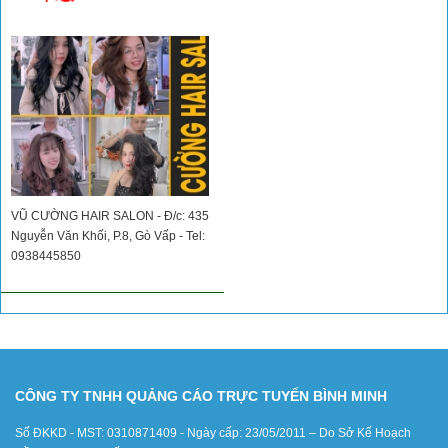
VŨ CƯỜNG HAIR SALON - Đ/c: 435
Nguyễn Văn Khối, P.8, Gò Vấp - Tel:
0938445850
CÔNG TY TNHH QUẢNG CÁO TRỰC TUYẾN BÌNH MINH
Số ĐKKD - MST: 0310871409 - Ngày cấp: 23/05/2011 – Do Sở Kế Hoạch