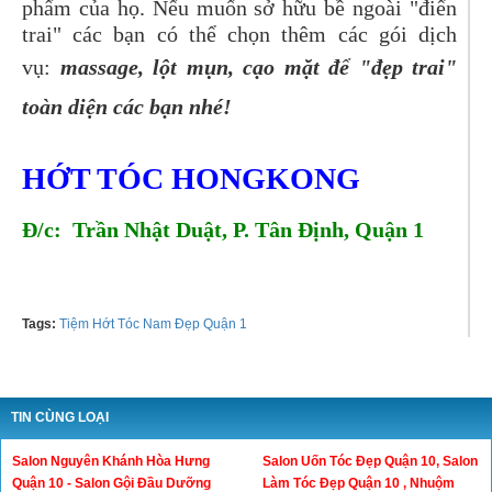
phẩm của họ. Nếu muốn sở hữu bề ngoài "điển
trai" các bạn có thể chọn thêm các gói dịch
vụ:
massage, lột mụn, cạo mặt để "đẹp trai"
toàn diện các bạn nhé!
HỚT TÓC HONGKONG
Đ/c: Trần Nhật Duật, P. Tân Định, Quận 1
Tel: 0909533089
Tags:
Tiệm Hớt Tóc Nam Đẹp Quận 1
TIN CÙNG LOẠI
Salon Nguyên Khánh Hòa Hưng
Salon Uốn Tóc Đẹp Quận 10, Salon
Quận 10 - Salon Gội Đầu Dưỡng
Làm Tóc Đẹp Quận 10 , Nhuộm