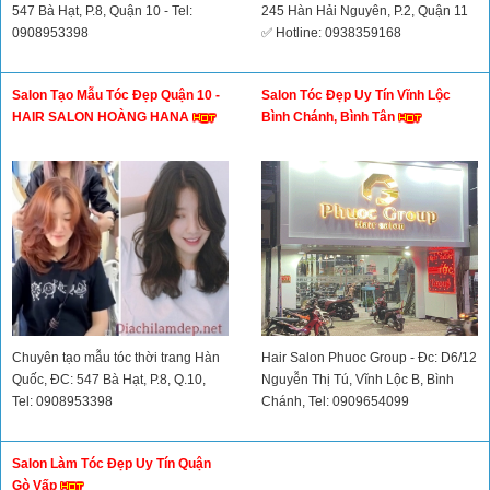
547 Bà Hạt, P.8, Quận 10 - Tel:
245 Hàn Hải Nguyên, P.2, Quận 11
0908953398
✅ Hotline: 0938359168
Salon Tạo Mẫu Tóc Đẹp Quận 10 -
Salon Tóc Đẹp Uy Tín Vĩnh Lộc
HAIR SALON HOÀNG HANA
Bình Chánh, Bình Tân
Chuyên tạo mẫu tóc thời trang Hàn
Hair Salon Phuoc Group - Đc: D6/12
Quốc, ĐC: 547 Bà Hạt, P.8, Q.10,
Nguyễn Thị Tú, Vĩnh Lộc B, Bình
Tel: 0908953398
Chánh, Tel: 0909654099
Salon Làm Tóc Đẹp Uy Tín Quận
Gò Vấp