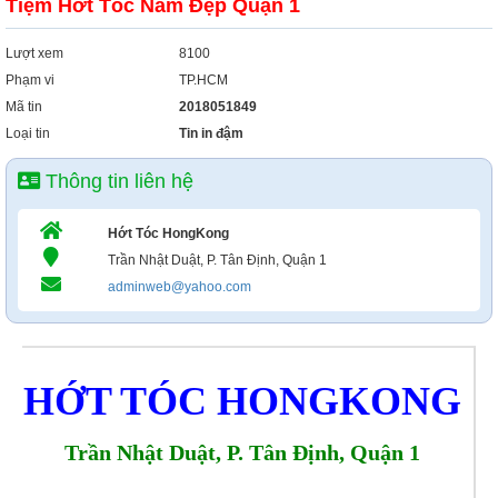
Tiệm Hớt Tóc Nam Đẹp Quận 1
Xây Dựng
Tổng Hợp
Lượt xem
8100
Phạm vi
TP.HCM
Mã tin
2018051849
Loại tin
Tin in đậm
Thông tin liên hệ
Hớt Tóc HongKong
Trần Nhật Duật, P. Tân Định, Quận 1
adminweb@yahoo.com
HỚT TÓC HONGKONG
Trần Nhật Duật, P. Tân Định, Quận 1