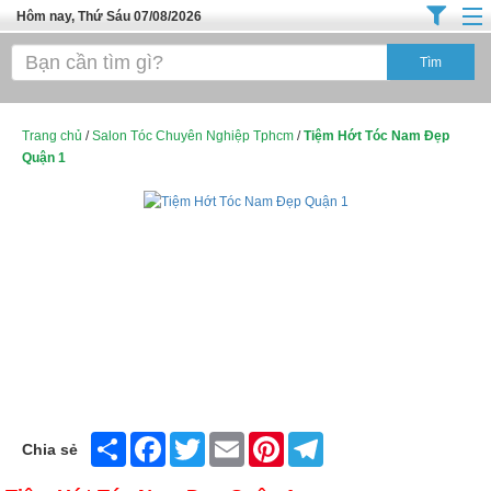
Hôm nay, Thứ Sáu 07/08/2026
Trang chủ
Địa Điểm Kinh Doanh
Tuyển Sinh Đào Tạo
Trang chủ
/
Salon Tóc Chuyên Nghiệp Tphcm
/
Tiệm Hớt Tóc Nam Đẹp
Quận 1
Ô Tô Xe Máy
Đồ Dùng Nội Ngoại Thất
Điện Tử Điện Máy
Làm Đẹp
Thời Trang
Việc Làm
Dịch Vụ
Share
Facebook
Twitter
Email
Pinterest
Telegram
Chia sẻ
Hàng Tiêu Dùng