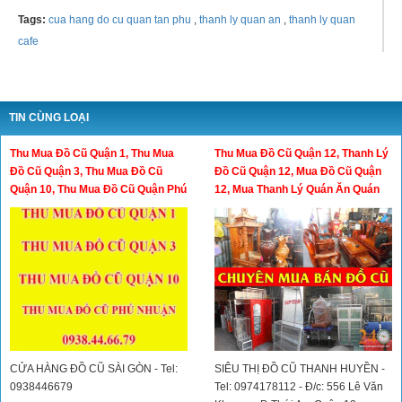
Tags:
cua hang do cu quan tan phu
,
thanh ly quan an
,
thanh ly quan
cafe
TIN CÙNG LOẠI
Thu Mua Đồ Cũ Quận 1, Thu Mua
Thu Mua Đồ Cũ Quận 12, Thanh Lý
Đồ Cũ Quận 3, Thu Mua Đồ Cũ
Đồ Cũ Quận 12, Mua Đồ Cũ Quận
Quận 10, Thu Mua Đồ Cũ Quận Phú
12, Mua Thanh Lý Quán Ăn Quán
Nhuận
Cafe
CỬA HÀNG ĐỒ CŨ SÀI GÒN - Tel:
SIÊU THỊ ĐỒ CŨ THANH HUYỀN -
0938446679
Tel: 0974178112 - Đ/c: 556 Lê Văn