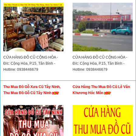
Nhà Hàng, Quán Ăn, Quán Cafe
Cao
Giá Cao
CỬA HÀNG ĐỒ CŨ CỘNG HÒA -
CỬA HÀNG ĐỒ CŨ CỘNG HÒA -
Đ/c: Cộng Hòa, P.15, Tân Bình -
Đ/c: Cộng Hòa, P.15, Tân Bình -
Hotline: 0938446679
Hotline: 0938446679
Thu Mua Đồ Gỗ Xưa Cũ Tây Ninh,
Cửa Hàng Thu Mua Đồ Cũ Lê Văn
Thu Mua Đồ Gỗ Cũ Tây Ninh
Khương Hóc Môn