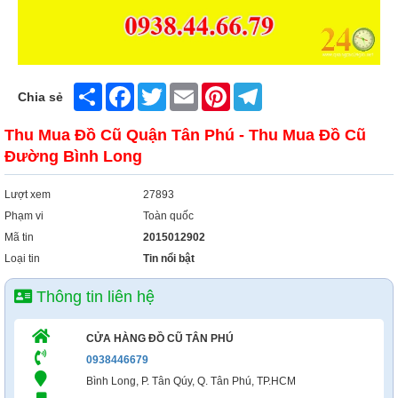
Xây Dựng
Tổng Hợp
Share
Facebook
Twitter
Email
Pinterest
Telegram
Chia sẻ
Thu Mua Đồ Cũ Quận Tân Phú - Thu Mua Đồ Cũ
Đường Bình Long
Lượt xem
27893
Phạm vi
Toàn quốc
Mã tin
2015012902
Loại tin
Tin nổi bật
Thông tin liên hệ
CỬA HÀNG ĐỒ CŨ TÂN PHÚ
0938446679
Bình Long, P. Tân Qúy, Q. Tân Phú, TP.HCM