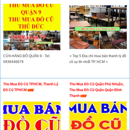
CỬA HÀNG ĐỒ QUẬN 9 - Tel:
⭐ Top 5 Địa chỉ mua bán thanh lý đồ
0938446679
cũ uy tín nhất TP. HCM ⭐
Thu Mua Đồ Cũ TPHCM, Thanh Lý
Thu Mua Đồ Cũ Quận Phú Nhuận,
Đồ Cũ TPHCM
Thu Mua Đồ Cũ Quận Quận Bình
Thạnh