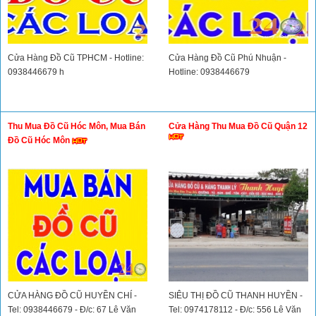
Cửa Hàng Đồ Cũ TPHCM - Hotline:
Cửa Hàng Đồ Cũ Phú Nhuận -
0938446679 h
Hotline: 0938446679
Thu Mua Đồ Cũ Hóc Môn, Mua Bán
Cửa Hàng Thu Mua Đồ Cũ Quận 12
Đồ Cũ Hóc Môn
CỬA HÀNG ĐỒ CŨ HUYỀN CHÍ -
SIÊU THỊ ĐỒ CŨ THANH HUYỀN -
Tel: 0938446679 - Đ/c: 67 Lê Văn
Tel: 0974178112 - Đ/c: 556 Lê Văn