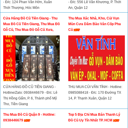
- Đ/c: 124 Phan Văn Hớn, Xuân
- Đ/c: 556 Lê Văn Khương, P. Thới
Thới Thượng, Hóc Môn
An, Quận 12
Cửa Hàng Đồ Cũ Tiền Giang - Thu
Thu Mua Xác Nhà, Kho, Củi Vụn
Mua Đồ Cũ Tiền Giang, Thu Mua Đồ
Mùn Cưa Dăm Bào Ván Cốp Pha
Gỗ Cũ, Thu Mua Đồ Gỗ Cũ Xưa,
Cũ
Thu Mua Đồ Cổ
CỬA HÀNG ĐỒ CŨ TIỀN GIANG -
THU MUA CỦI VĂN TÍNH - Hotline:
Hotline/Zalo: 0938446679 - Đ/c: Lê
0985088418 - Đ/c: 170 Đường TX
Thị Hồng Gấm, P. 6, Thành phố Mỹ
14, P. Thạnh Xuân, Quận 12
Tho, Tiền Giang
Thu Mua Đồ Cũ Quận 9 - Hotline:
Top 5 Địa Chỉ Mua Bán Thanh Lý
0938446679
Đồ Cũ Uy Tín Nhất TP. HCM