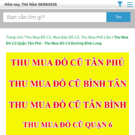
Hôm nay, Thứ Năm 06/08/2026
Trang chủ
Địa Điểm Kinh Doanh
Tuyển Sinh Đào Tạo
Trang chủ
/
Thu Mua Đồ Cũ, Mua Bán Đồ Cũ, Thu Mua Phế Liệu
/
Thu Mua
Đồ Cũ Quận Tân Phú - Thu Mua Đồ Cũ Đường Bình Long
Ô Tô Xe Máy
Đồ Dùng Nội Ngoại Thất
Điện Tử Điện Máy
Làm Đẹp
Thời Trang
Việc Làm
Dịch Vụ
Hàng Tiêu Dùng