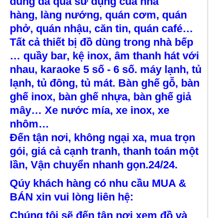
dùng đã qua sử dụng của nhà
hàng, làng nướng, quán cơm, quán
phở, quán nhậu, căn tin, quán café…
Tất cả thiết bị đồ dùng trong nhà bếp
… quầy bar, kệ inox, âm thanh hát với
nhau, karaoke 5 số - 6 số. máy lạnh, tủ
lạnh, tủ đông, tủ mát. Bàn ghế gỗ, bàn
ghế inox, bàn ghế nhựa, bàn ghế giả
mây… Xe nước mía, xe inox, xe
nhôm…
Đến tận nơi, không ngại xa, mua trọn
gói, giá cả cạnh tranh, thanh toán một
lần, Vận chuyển nhanh gọn.24/24.
Qúy khách hàng có nhu cầu MUA &
BÁN xin vui lòng liên hệ:
Chúng tôi sẽ đến tận nơi xem đồ và