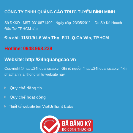
CÔNG TY TNHH QUẢNG CÁO TRỰC TUYẾN BÌNH MINH
Số ĐKKD - MST: 0310871409 - Ngày cấp: 23/05/2011 – Do Sở Kế Hoạch
Đầu Tư-TP.HCM cấp
Địa chỉ: 118/1/9 Lê Văn Thọ, P.11, Q.Gò Vấp, TP.HCM
Hotline: 0948.968.238
Website:
http://24hquangcao.vn
Copyright ©
http://24hquangcao.vn
Ghi rõ nguồn “
http://24hquangcao.vn
” khi
phát hành lại thông tin từ website này.
Quy chế đăng tin
Quy chế hoạt động
VietBrilliant Labs
Thiết kế website bởi