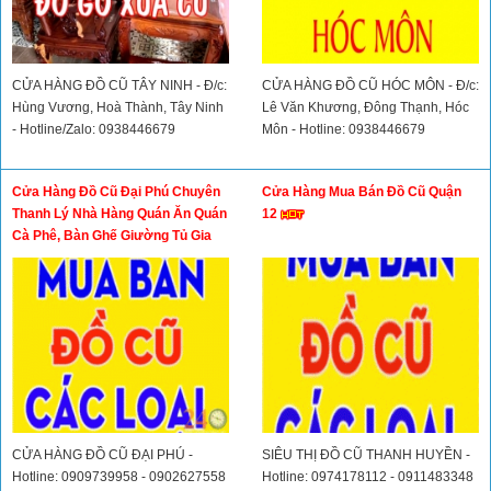
CỬA HÀNG ĐỒ CŨ TÂY NINH - Đ/c:
CỬA HÀNG ĐỒ CŨ HÓC MÔN - Đ/c:
Hùng Vương, Hoà Thành, Tây Ninh
Lê Văn Khương, Đông Thạnh, Hóc
- Hotline/Zalo: 0938446679
Môn - Hotline: 0938446679
Cửa Hàng Đồ Cũ Đại Phú Chuyên
Cửa Hàng Mua Bán Đồ Cũ Quận
Thanh Lý Nhà Hàng Quán Ăn Quán
12
Cà Phê, Bàn Ghế Giường Tủ Gia
Đình, Bàn Ghế Đồ Dùng Văn Phòng
CỬA HÀNG ĐỒ CŨ ĐẠI PHÚ -
SIÊU THỊ ĐỒ CŨ THANH HUYỀN -
Hotline: 0909739958 - 0902627558
Hotline: 0974178112 - 0911483348