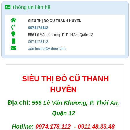
Thông tin liên hệ
SIÊU THỊ ĐỒ CŨ THANH HUYỀN
0974178112
556 Lê Văn Khương, P. Thới An, Quận 12
0974178112
adminweb@yahoo.com
SIÊU THỊ ĐỒ CŨ THANH
HUYỀN
Địa chỉ:
556 Lê Văn Khương, P. Thới An,
Quận 12
Hotline:
0974.178.112 - 0911.48.33.48