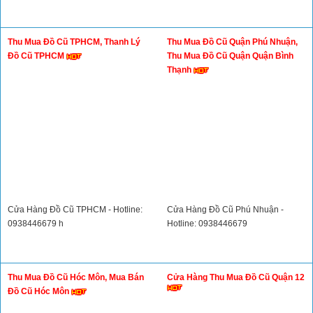
Thu Mua Đồ Cũ Quận 9 - Hotline:
Top 5 Địa Chỉ Mua Bán Thanh Lý
0938446679
Đồ Cũ Uy Tín Nhất TP. HCM
CỬA HÀNG ĐỒ QUẬN 9 - Tel:
⭐ Top 5 Địa chỉ mua bán thanh lý đồ
0938446679
cũ uy tín nhất TP. HCM ⭐
Thu Mua Đồ Cũ TPHCM, Thanh Lý
Thu Mua Đồ Cũ Quận Phú Nhuận,
Đồ Cũ TPHCM
Thu Mua Đồ Cũ Quận Quận Bình
Thạnh