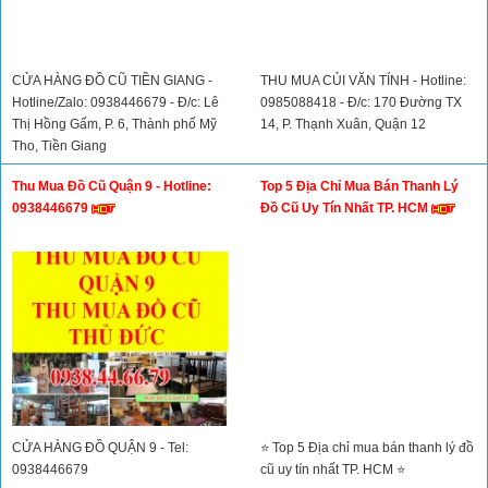
CỬA HÀNG ĐỒ CŨ ĐẠI PHÚ -
SIÊU THỊ ĐỒ CŨ THANH HUYỀN -
Hotline: 0909739958 - 0902627558
Hotline: 0974178112 - 0911483348
- Đ/c: 124 Phan Văn Hớn, Xuân
- Đ/c: 556 Lê Văn Khương, P. Thới
Thới Thượng, Hóc Môn
An, Quận 12
Cửa Hàng Đồ Cũ Tiền Giang - Thu
Thu Mua Xác Nhà, Kho, Củi Vụn
Mua Đồ Cũ Tiền Giang, Thu Mua Đồ
Mùn Cưa Dăm Bào Ván Cốp Pha
Gỗ Cũ, Thu Mua Đồ Gỗ Cũ Xưa,
Cũ
Thu Mua Đồ Cổ
CỬA HÀNG ĐỒ CŨ TIỀN GIANG -
THU MUA CỦI VĂN TÍNH - Hotline:
Hotline/Zalo: 0938446679 - Đ/c: Lê
0985088418 - Đ/c: 170 Đường TX
Thị Hồng Gấm, P. 6, Thành phố Mỹ
14, P. Thạnh Xuân, Quận 12
Tho, Tiền Giang