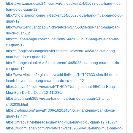
SIÊU THỊ ĐỒ CŨ THANH
HUYỀN
Địa chỉ:
556 Lê Văn Khương, P. Thới An,
Quận 12
Hotline:
0974178112 -
0911483348
http://www.quangcao24h.com.vn
Các trang công ty liên kết đăng:
https://www.quangcao24h.com.
vn/chi-tiet/xem/14/65023-cua-
hang-mua-
ban-do-cu-quan-12
http://chototsaigon.com/chi-
tiet/xem/14/65023-cua-hang-
mua-ban-do-cu-
quan-12
http://www.24hquangcao.vn/chi-
tiet/xem/14/65023-cua-hang-
mua-ban-
do-cu-quan-12
http://muaban24gio.com/chi-
tiet/xem/14/65023-cua-hang-
mua-ban-do-