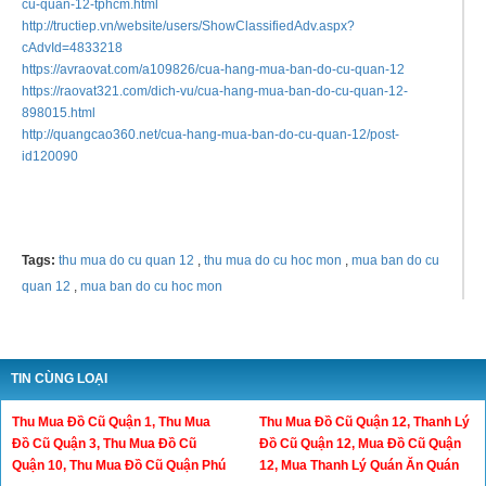
cu-quan-12
http://quangcaothuonghieuviet.
com/chi-tiet/xem/14/65023-cua-
hang-
mua-ban-do-cu-quan-12
http://quangcaotuoitre.vn/chi-
tiet/xem/14/65023-cua-hang-
mua-ban-do-
cu-quan-12
http://www.vieclam24gio.com.
vn/chi-tiet/xem/14/107633-
sieu-thi-do-cu-
thanh-huyen-
cua-hang-mua-ban-do-cu-quan-12
https://raovat24.com.vn/
raovat/TPHCM/Noi-ngoai-that-
99/Cua-Hang-
Mua-Ban-Do-Cu-
Quan-12-411236/
https://raonhanh365.vn/cua-
hang-mua-ban-do-cu-quan-12-
tphcm-
c462838.html
https://vatgia.com/raovat/
4306/16201434/cua-hang-mua-
ban-do-cu-
quan-12.html
https://mraovat.vn/threads/
cua-hang-mua-ban-do-cu-quan-
12.71577/
https://tudomuaban.com/chi-
tiet-rao-vat/1395646/cua-hang-
mua-ban-do-
cu-quan-12-tphcm.
html
http://tructiep.vn/website/
users/ShowClassifiedAdv.aspx?
cAdvId=4833218
https://avraovat.com/a109826/
cua-hang-mua-ban-do-cu-quan-12
https://raovat321.com/dich-vu/
cua-hang-mua-ban-do-cu-quan-
12-
898015.html
http://quangcao360.net/cua-
hang-mua-ban-do-cu-quan-12/
post-
id120090