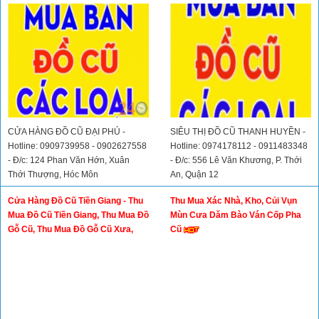
CỬA HÀNG ĐỒ CŨ TÂY NINH - Đ/c:
CỬA HÀNG ĐỒ CŨ HÓC MÔN - Đ/c:
Hùng Vương, Hoà Thành, Tây Ninh
Lê Văn Khương, Đông Thạnh, Hóc
- Hotline/Zalo: 0938446679
Môn - Hotline: 0938446679
Cửa Hàng Đồ Cũ Đại Phú Chuyên
Cửa Hàng Mua Bán Đồ Cũ Quận
Thanh Lý Nhà Hàng Quán Ăn Quán
12
Cà Phê, Bàn Ghế Giường Tủ Gia
Đình, Bàn Ghế Đồ Dùng Văn Phòng