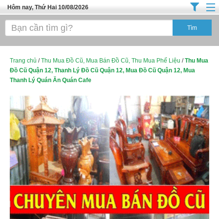
Hôm nay, Thứ Hai 10/08/2026
Trang chủ
Địa Điểm Kinh Doanh
Tuyển Sinh Đào Tạo
Trang chủ
/
Thu Mua Đồ Cũ, Mua Bán Đồ Cũ, Thu Mua Phế Liệu
/
Thu Mua
Đồ Cũ Quận 12, Thanh Lý Đồ Cũ Quận 12, Mua Đồ Cũ Quận 12, Mua
Ô Tô Xe Máy
Thanh Lý Quán Ăn Quán Cafe
Đồ Dùng Nội Ngoại Thất
Điện Tử Điện Máy
Làm Đẹp
Thời Trang
Việc Làm
Dịch Vụ
Hàng Tiêu Dùng