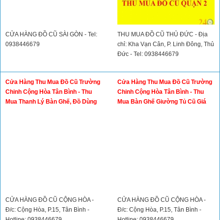
CỬA HÀNG ĐỒ CŨ SÀI GÒN - Tel:
SIÊU THỊ ĐỒ CŨ THANH HUYỀN -
0938446679
Tel: 0974178112 - Đ/c: 556 Lê Văn
Khương, P. Thới An, Quận 12
Thu Mua Đồ Cũ - Thanh Lý Bàn
Thu Mua Đồ Cũ Thủ Đức, Thanh Lý
Ghế Đồ Dùng Nhà Hàng Quán Ăn
Đồ Cũ Thủ Đức, Thu Mua Đồ Cũ
Quán Cafe
Quận 9
CỬA HÀNG ĐỒ CŨ SÀI GÒN - Tel:
THU MUA ĐỒ CŨ THỦ ĐỨC - Địa
0938446679
chỉ: Kha Vạn Cân, P. Linh Đông, Thủ
Đức - Tel: 0938446679