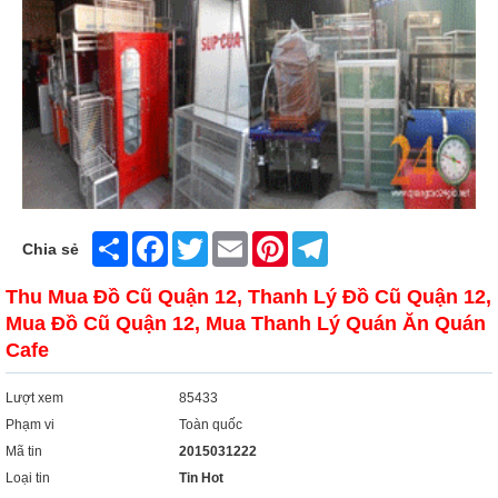
Xây Dựng
Tổng Hợp
Share
Facebook
Twitter
Email
Pinterest
Telegram
Chia sẻ
Thu Mua Đồ Cũ Quận 12, Thanh Lý Đồ Cũ Quận 12,
Mua Đồ Cũ Quận 12, Mua Thanh Lý Quán Ăn Quán
Cafe
Lượt xem
85433
Phạm vi
Toàn quốc
Mã tin
2015031222
Loại tin
Tin Hot