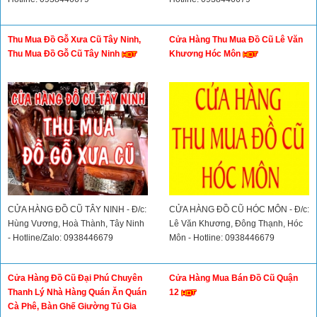
Cửa Hàng Thu Mua Đồ Cũ Trường
Cửa Hàng Thu Mua Đồ Cũ Trường
Chinh Cộng Hòa Tân Bình - Thu
Chinh Cộng Hòa Tân Bình - Thu
Mua Thanh Lý Bàn Ghế, Đồ Dùng
Mua Bàn Ghế Giường Tủ Cũ Giá
Nhà Hàng, Quán Ăn, Quán Cafe
Cao
Giá Cao
CỬA HÀNG ĐỒ CŨ CỘNG HÒA -
CỬA HÀNG ĐỒ CŨ CỘNG HÒA -
Đ/c: Cộng Hòa, P.15, Tân Bình -
Đ/c: Cộng Hòa, P.15, Tân Bình -
Hotline: 0938446679
Hotline: 0938446679
Thu Mua Đồ Gỗ Xưa Cũ Tây Ninh,
Cửa Hàng Thu Mua Đồ Cũ Lê Văn
Thu Mua Đồ Gỗ Cũ Tây Ninh
Khương Hóc Môn