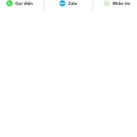
Gọi điện
Zalo
Nhắn tin
CỬA HÀNG ĐỒ CŨ HUYỀN CHÍ -
SIÊU THỊ ĐỒ CŨ THANH HUYỀN -
Tel: 0938446679 - Đ/c: 67 Lê Văn
Tel: 0974178112 - Đ/c: 556 Lê Văn
Khương, Đông Thạnh, Hóc Môn
Khương, P. Thới An, Quận 12
Cửa Hàng Mua Bán Đồ Cũ Quận
Thu Mua Đồ Cũ Quận 9 - Hotline:
12, Cửa Hàng Mua Bán Đồ Cũ Hóc
0938446679
Môn
CỬA HÀNG ĐỒ CŨ HUYỀN CHÍ -
CỬA HÀNG ĐỒ QUẬN 9 - Tel:
Tel: 0938446679
0938446679