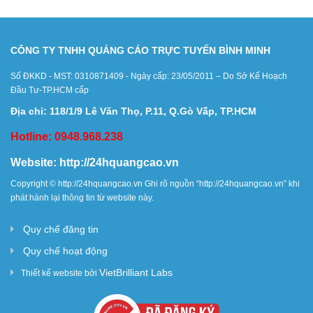
CÔNG TY TNHH QUẢNG CÁO TRỰC TUYẾN BÌNH MINH
Số ĐKKD - MST: 0310871409 - Ngày cấp: 23/05/2011 – Do Sở Kế Hoạch
Đầu Tư-TP.HCM cấp
Địa chỉ: 118/1/9 Lê Văn Thọ, P.11, Q.Gò Vấp, TP.HCM
Hotline: 0948.968.238
Website:
http://24hquangcao.vn
Copyright ©
http://24hquangcao.vn
Ghi rõ nguồn “
http://24hquangcao.vn
” khi
phát hành lại thông tin từ website này.
Quy chế đăng tin
Quy chế hoạt động
VietBrilliant Labs
Thiết kế website bởi