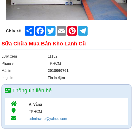
Xây Dựng
Tổng Hợp
Share
Facebook
Twitter
Email
Pinterest
Telegram
Chia sẻ
Sữa Chữa Mua Bán Kho Lạnh Cũ
Lượt xem
11152
Phạm vi
TP.HCM
Mã tin
2018060761
Loại tin
Tin in đậm
Thông tin liên hệ
A. Vàng
TP.HCM
adminweb@yahoo.com