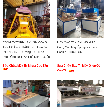
CÔNG TY TNHH - SX - GIA CÔNG -
MÁY CAO TẦN PHỤNG HIỆP -
TM - HOÀNG THẮNG ✅Hotline/Zalo:
Cung Cấp Máy Ép Bạt Xe Tải -
0903936078 - Xưởng SX: 60 An
Hotline: 0934114376
Phú Đông 10, P. An Phú Đông, Quận
12, TP.HCM, Việt Nam
Sửa Chữa Máy Ép Nhựa Cao Tần
Sửa Chữa Bảo Trì Máy Ghép Gỗ
Cao Tần