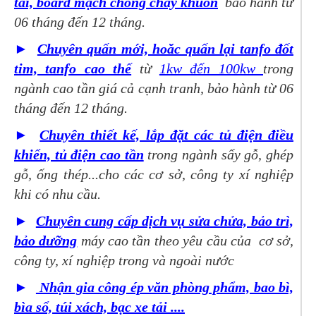
tải, board mạch chống cháy khuôn
bảo hành từ
06 tháng đến 12 tháng.
►
Chuyên quấn mới, hoăc quấn lại tanfo đốt
tim, tanfo cao thế
từ
1kw đến 100kw
trong
ngành cao tần giá cả cạnh tranh, bảo hành từ 06
tháng đến 12 tháng.
►
Chuyên thiết kế, lắp đặt các tủ điện điều
khiển, tủ điện cao tần
trong ngành sấy gỗ, ghép
gỗ, ống thép...cho các cơ sở, công ty xí nghiệp
khi có nhu cầu.
►
Chuyên cung cấp dịch vụ sửa chửa, bảo trì,
bảo dưỡng
máy cao tần theo yêu cầu của cơ sở,
công ty, xí nghiệp trong và ngoài nước
►
Nhận gia công ép văn phòng phẩm, bao bì,
bìa sổ, túi xách, bạc xe tải ....