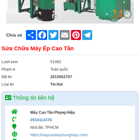
Xây Dựng
Tổng Hợp
Share
Facebook
Twitter
Email
Pinterest
Telegram
Chia sẻ
Sửa Chữa Máy Ép Cao Tần
Lượt xem
51082
Phạm vi
Toàn quốc
Mã tin
2015062707
Loại tin
Tin Hot
Thông tin liên hệ
Máy Cao Tần Phụng Hiệp
0934114376
Nhà Bè, TPHCM
https://maycaotanphunghiep.com/