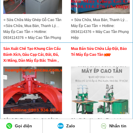
⭐ Sửa Chữa Máy Ghép Gỗ Cao Tần
⭐ Sửa Chữa, Mua Bán, Thanh Lý…
⭐Sửa Chữa, Mua Bán, Thanh Lý…
Máy Ép Cao Tần ⭐ Hotline:
Máy Ép Cao Tần ⭐ Hotline:
0934114376 ⭐ Máy Cao Tần Phụng
0934114376 ⭐ Máy Cao Tần Phụng
Hiệp
Hiệp
Sản Xuất Chế Tạo Khung Cần Cẩu
Mua Bán Sửa Chữa Lắp Đặt, Bảo
Bánh Xích, Gàu Cạp Cát, Đất, Đá,
Trì Máy Ép Cao Tần
Xi Măng, Dàn Máy Ép Bấc Thấm ,
Dàn Ống Trượt Búa Đóng Cọc,
Dàn Ép Cọc Bê Tông Thủy Lực,
Dàn Băng Tải, Dàn Sàn Cát
CÔNG TY TNHH - SX - GIA CÔNG -
Sửa Chữa, Mua Bán, Thanh Lý…
Gọi điện
Zalo
Nhắn tin
TM - HOÀNG THẮNG ✅Hotline/Zalo:
Máy Ép Cao Tần - Hotline:
0903936078 - Xưởng SX: 60 An
0934114376 Máy Cao Tần Phụng