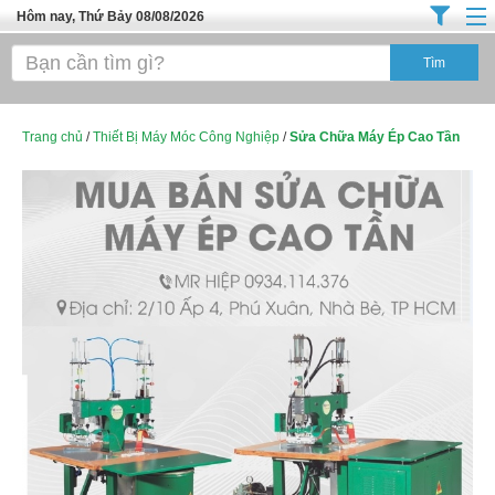
Hôm nay, Thứ Bảy 08/08/2026
Trang chủ
Địa Điểm Kinh Doanh
Tuyển Sinh Đào Tạo
Trang chủ
/
Thiết Bị Máy Móc Công Nghiệp
/
Sửa Chữa Máy Ép Cao Tần
Ô Tô Xe Máy
Đồ Dùng Nội Ngoại Thất
Điện Tử Điện Máy
Làm Đẹp
Thời Trang
Việc Làm
Dịch Vụ
Hàng Tiêu Dùng