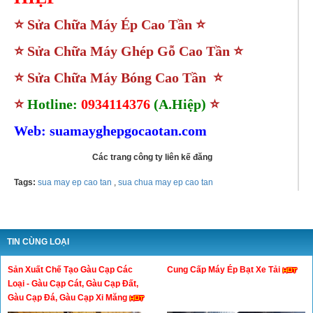
⭐
Sửa Chữa Máy Ép Cao Tần
⭐
⭐
Sửa Chữa Máy Ghép Gỗ Cao Tần
⭐
⭐
Sửa Chữa Máy Bóng Cao Tần
⭐
⭐
Hotline:
0934114376
(A.Hiệp)
⭐
Web: suamayghepgocaotan.com
Các trang công ty liên kế đăng
Tags:
sua may ep cao tan
,
sua chua may ep cao tan
TIN CÙNG LOẠI
Sản Xuất Chế Tạo Gàu Cạp Các
Cung Cấp Máy Ép Bạt Xe Tải
Loại - Gàu Cạp Cát, Gàu Cạp Đất,
Gàu Cạp Đá, Gàu Cạp Xi Măng