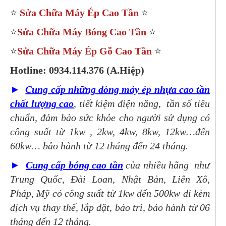
⭐
S
ử
a Chữ
a Máy Ép Cao T
ầ
n
⭐
⭐
S
ử
a Chữ
a Máy Bóng Cao T
ầ
n
⭐
⭐
S
ử
a Chữ
a Máy Ép Gỗ Cao T
ầ
n
⭐
Hotline:
0934.114.376
(A.Hiệp)
►
Cung cấp những dòng máy ép nhựa cao tần
chất lượng cao
, tiết kiệm điện năng, tần số tiêu
chuẩn, đảm bảo sức khỏe cho người sử dụng có
công suất từ 1kw , 2kw, 4kw, 8kw, 12kw…đến
60kw… bảo hành từ 12 tháng đến 24 tháng.
►
Cung cấp bóng cao tần
của nhiều hãng như
Trung Quốc, Đài Loan, Nhật Bản, Liên Xô,
Pháp, Mỹ có công suất từ 1kw đến 500kw đi kèm
dịch vụ thay thế, lắp đặt, bảo trì, bảo hành từ 06
tháng đến 12 tháng.