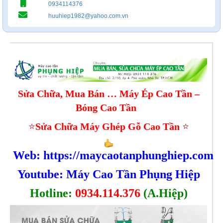
0934114376
huuhiep1982@yahoo.com.vn
Sử
a Chữ
a, Mua Bán … Máy Ép Cao T
ần –
Bóng Cao Tần
⭐
Sửa Chữa Máy Ghép Gỗ Cao Tần
⭐
Web:
https://maycaotanphunghiep.com
Youtube: Máy Cao Tần Phụng Hiệp
Hotline:
0934.114.376
(A.Hiệp)