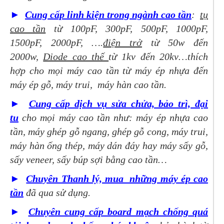
►
Cung cấp linh kiện trong ngành cao tần
:
tụ
cao tần
từ 100pF, 300pF, 500pF, 1000pF,
1500pF, 2000pF, ….
điện trở
từ 50w đến
2000w,
Diode cao thế
từ 1kv đến 20kv…thích
hợp cho mọi máy cao tần từ máy ép nhựa đến
máy ép gỗ, máy trui, máy hàn cao tần.
►
Cung cấp dịch vụ sửa chửa, bảo trì, đại
tu
cho mọi máy cao tần như: máy ép nhựa cao
tần, máy ghép gỗ ngang, ghép gỗ cong, máy trui,
máy hàn ống thép, máy dán đáy hay máy sấy gỗ,
sấy veneer, sấy búp sợi bằng cao tần…
►
Chuyên Thanh lý, mua những máy ép cao
tần
đã qua sử dụng.
►
Chuyên cung cấp board mạch chống quá