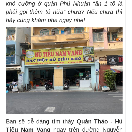
khó cưỡng ở quận Phú Nhuận “ăn 1 tô là
phải gọi thêm tô nữa” chưa? Nếu chưa thì
hãy cùng khám phá ngay nhé!
Bạn sẽ dễ dàng tìm thấy
Quán Thảo - Hủ
Tiếu Nam Vang
ngay trên đường Nguyễn