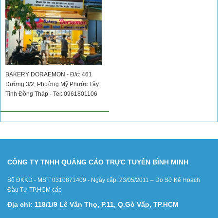
BAKERY DORAEMON - Đ/c: 461
Đường 3/2, Phường Mỹ Phước Tây,
Tỉnh Đồng Tháp - Tel: 0961801106
CÔNG TY TNHH QUẢNG CÁO TRỰC TUYẾN BÌNH MINH
Số ĐKKD - MST: 0310871409 - Ngày cấp: 23/05/2011 – Do Sở Kế Hoạch
Đầu Tư-TP.HCM cấp
Địa chỉ: 118/1/9 Lê Văn Thọ, P.11, Q.Gò Vấp, TP.HCM