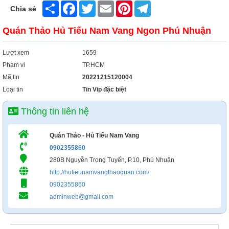
Xây Dựng
Share
Facebook
Twitter
Email
Pinterest
Telegram
Chia sẻ
Tổng Hợp
Quán Thảo Hủ Tiếu Nam Vang Ngon Phú Nhuận
Lượt xem
1659
Phạm vi
TP.HCM
Mã tin
20221215120004
Loại tin
Tin Vip đặc biệt
Thông tin liên hệ
Quán Thảo - Hủ Tiếu Nam Vang
0902355860
280B Nguyễn Trọng Tuyển, P.10, Phú Nhuận
http://hutieunamvangthaoquan.com/
0902355860
adminweb@gmail.com