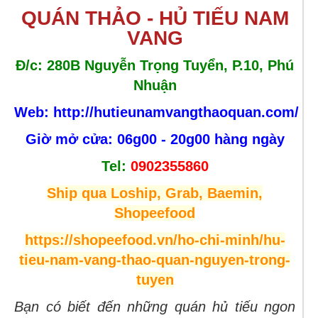
QUÁN THẢO - HỦ TIẾU NAM
VANG
Đ/c: 280B Nguyễn Trọng Tuyển, P.10, Phú
Nhuận
Web: http://hutieunamvangthaoquan.com/
Giờ mở cửa: 06g00 - 20g00 hàng ngày
Tel:
0902355860
Ship qua Loship, Grab, Baemin,
Shopeefood
https://shopeefood.vn/ho-chi-minh/hu-
tieu-nam-vang-thao-quan-nguyen-trong-
tuyen
Bạn có biết đến những quán hủ tiếu ngon