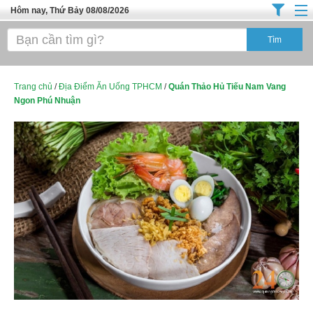
Hôm nay, Thứ Bảy 08/08/2026
Trang chủ
Địa Điểm Kinh Doanh
Tuyển Sinh Đào Tạo
Trang chủ
/
Địa Điểm Ăn Uống TPHCM
/
Quán Thảo Hủ Tiếu Nam Vang
Ngon Phú Nhuận
Ô Tô Xe Máy
Đồ Dùng Nội Ngoại Thất
Điện Tử Điện Máy
Làm Đẹp
Thời Trang
Việc Làm
Dịch Vụ
Hàng Tiêu Dùng