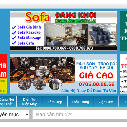
Dùng Nội
Điện Tử
Làm Đẹp
Thời Trang
Việc Làm
D
oại Thất
Điện Máy