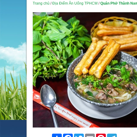
Trang chủ
/
Địa Điểm Ăn Uống TPHCM
/
Quán Phở Thành Nam
Share
Facebook
Twitter
Email
Pinterest
Telegram