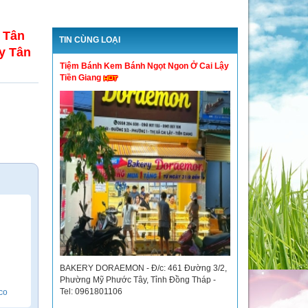
 Tân
TIN CÙNG LOẠI
y Tân
Tiệm Bánh Kem Bánh Ngọt Ngon Ở Cai Lậy
Tiền Giang
BAKERY DORAEMON - Đ/c: 461 Đường 3/2,
Phường Mỹ Phước Tây, Tỉnh Đồng Tháp -
Tel: 0961801106
co