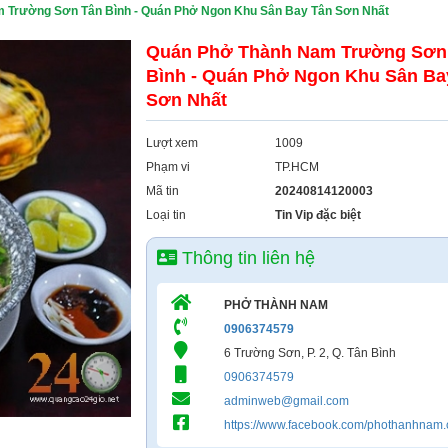
 Trường Sơn Tân Bình - Quán Phở Ngon Khu Sân Bay Tân Sơn Nhất
Quán Phở Thành Nam Trường Sơn
Bình - Quán Phở Ngon Khu Sân Ba
Sơn Nhất
Lượt xem
1009
Phạm vi
TP.HCM
Mã tin
20240814120003
Loại tin
Tin Vip đặc biệt
Thông tin liên hệ
PHỞ THÀNH NAM
0906374579
6 Trường Sơn, P. 2, Q. Tân Bình
0906374579
adminweb@gmail.com
https://www.facebook.com/phothanhnam.