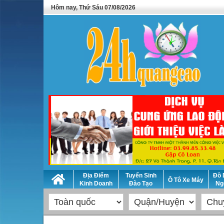
Hôm nay, Thứ Sáu 07/08/2026
Địa Điểm
Tuyển Sinh
Đồ 
Ô Tô Xe Máy
Kinh Doanh
Đào Tạo
Ng