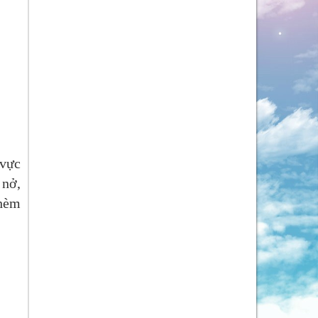
 vực
 nở,
thèm