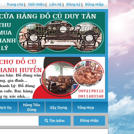
Trang chủ
|
Giới thiệu
|
Liên hệ
|
Đăng ký
|
Đăng nhập
Hàng Tiêu
ịch Vụ
Xây Dựng
Tổng Hợp
Dùng
Đăng nhập
Tìm kiếm