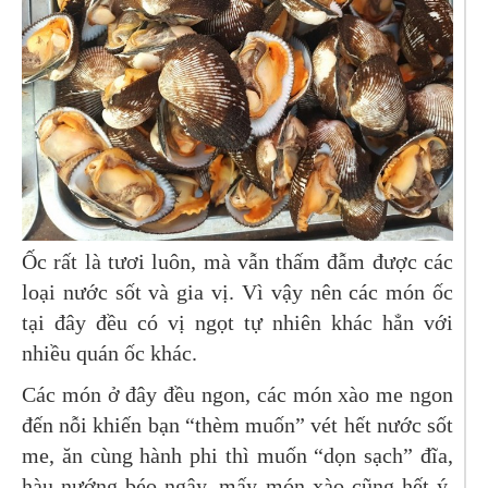
Ốc rất là tươi luôn, mà vẫn thấm đẫm được các
loại nước sốt và gia vị. Vì vậy nên các món ốc
tại đây đều có vị ngọt tự nhiên khác hẳn với
nhiều quán ốc khác.
Các món ở đây đều ngon, các món xào me ngon
đến nỗi khiến bạn “thèm muốn” vét hết nước sốt
me, ăn cùng hành phi thì muốn “dọn sạch” đĩa,
hàu nướng béo ngậy, mấy món xào cũng hết ý.