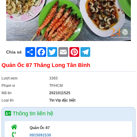
Xây Dựng
Tổng Hợp
Share
Facebook
Twitter
Email
Pinterest
Telegram
Chia sẻ
Quán Ốc 87 Thăng Long Tân Bình
Lượt xem
3365
Phạm vi
TP.HCM
Mã tin
2021011525
Loại tin
Tin Vip đặc biệt
Thông tin liên hệ
Quán Ốc 87
0915091530