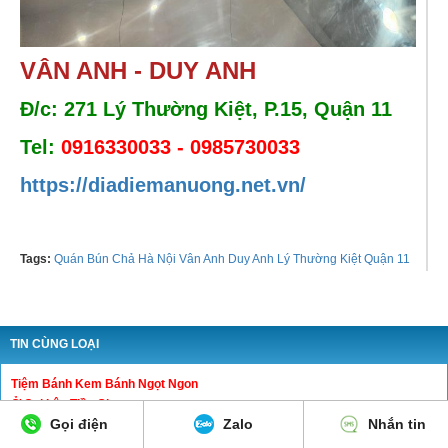
VÂN ANH - DUY ANH
Đ/c: 271 Lý Thường Kiệt, P.15, Quận 11
Tel:
0916330033 - 0985730033
https://diadiemanuong.net.vn/
Tags:
Quán Bún Chả Hà Nội Vân Anh Duy Anh Lý Thường Kiệt Quận 11
TIN CÙNG LOẠI
Tiệm Bánh Kem Bánh Ngọt Ngon
Ở Cai Lậy Tiền Giang
Gọi điện
Zalo
Nhắn tin