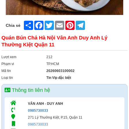
Xây Dựng
Tổng Hợp
Share
Facebook
Twitter
Email
Pinterest
Telegram
Chia sẻ
Quán Bún Chả Hà Nội Vân Anh Duy Anh Lý
Thường Kiệt Quận 11
Lượt xem
212
Phạm vi
TP.HCM
Mã tin
20260603100002
Loại tin
Tin Vip đặc biệt
Thông tin liên hệ
VÂN ANH - DUY ANH
0985730033
271 Lý Thường Kiệt, P.15, Quận 11
0985730033