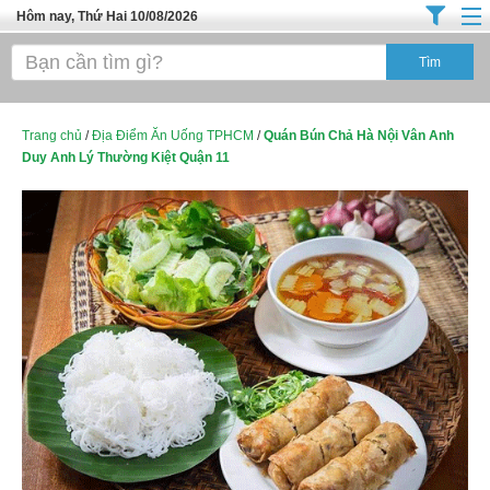
Hôm nay, Thứ Hai 10/08/2026
Trang chủ
Địa Điểm Kinh Doanh
Tuyển Sinh Đào Tạo
Trang chủ
/
Địa Điểm Ăn Uống TPHCM
/
Quán Bún Chả Hà Nội Vân Anh
Duy Anh Lý Thường Kiệt Quận 11
Ô Tô Xe Máy
Đồ Dùng Nội Ngoại Thất
Điện Tử Điện Máy
Làm Đẹp
Thời Trang
Việc Làm
Dịch Vụ
Hàng Tiêu Dùng