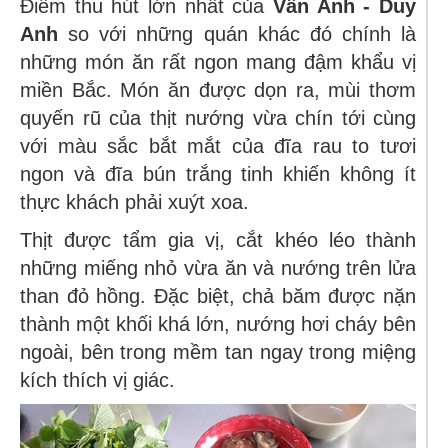
Điểm thu hút lớn nhất của
Vân Anh - Duy
Anh
so với những quán khác đó chính là
những món ăn rất ngon mang đậm khẩu vị
miền Bắc. Món ăn được dọn ra, mùi thơm
quyến rũ của thịt nướng vừa chín tới cùng
với màu sắc bắt mắt của đĩa rau to tươi
ngon và đĩa bún trắng tinh khiến không ít
thực khách phải xuýt xoa.
Thịt được tẩm gia vị, cắt khéo léo thành
những miếng nhỏ vừa ăn và nướng trên lửa
than đỏ hồng. Đặc biệt, chả băm được nặn
thành một khối khá lớn, nướng hơi cháy bên
ngoài, bên trong mềm tan ngay trong miệng
kích thích vị giác.