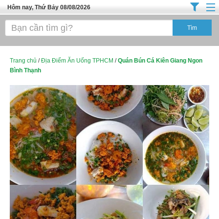
Hôm nay, Thứ Bảy 08/08/2026
Trang chủ
Địa Điểm Kinh Doanh
Tuyển Sinh Đào Tạo
Trang chủ
/
Địa Điểm Ăn Uống TPHCM
/
Quán Bún Cá Kiên Giang Ngon
Bình Thạnh
Ô Tô Xe Máy
Đồ Dùng Nội Ngoại Thất
Điện Tử Điện Máy
Làm Đẹp
Thời Trang
Việc Làm
Dịch Vụ
Hàng Tiêu Dùng