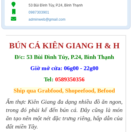
53 Bùi Đình Túy, P.24, Bình Thạnh
0987303901
adminweb@gmail.com
BÚN CÁ KIÊN GIANG H & H
Đ/c: 53 Bùi Đình Túy, P.24, Bình Thạnh
Giờ mở cửa: 06g00 - 22g00
Tel:
0589350356
Ship qua Grabfood, Shopeefood, Befood
Ẩm thực Kiên Giang đa dạng nhiều đồ ăn ngon,
trong đó phải kể đến bún cá. Đây cũng là món
ăn tạo nên một nét đặc trưng riêng, hấp dẫn của
đất miền Tây.