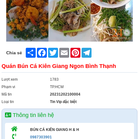
Xây Dựng
Tổng Hợp
Share
Facebook
Twitter
Email
Pinterest
Telegram
Chia sẻ
Quán Bún Cá Kiên Giang Ngon Bình Thạnh
Lượt xem
1783
Phạm vi
TP.HCM
Mã tin
20231202100004
Loại tin
Tin Vip đặc biệt
Thông tin liên hệ
BÚN CÁ KIÊN GIANG H & H
0987303901