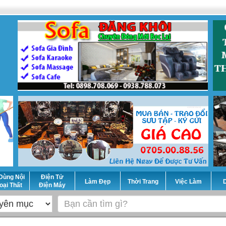
Dùng Nội
Điện Tử
Làm Đẹp
Thời Trang
Việc Làm
D
oại Thất
Điện Máy