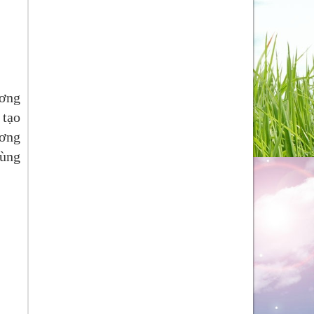
ương
 tạo
ương
dùng