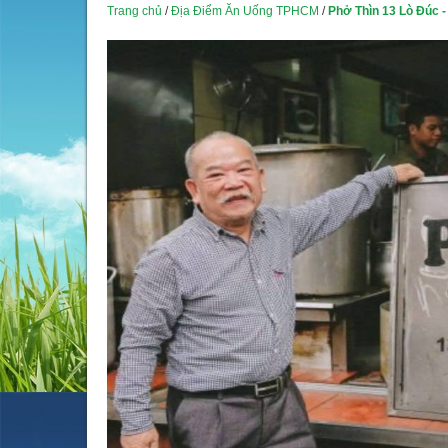
Trang chủ
/
Địa Điểm Ăn Uống TPHCM
/
Phở Thìn 13 Lò Đúc 