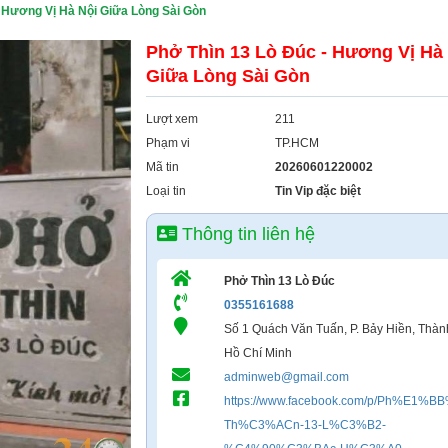
- Hương Vị Hà Nội Giữa Lòng Sài Gòn
Phở Thìn 13 Lò Đúc - Hương Vị Hà
Giữa Lòng Sài Gòn
Lượt xem
211
Phạm vi
TP.HCM
Mã tin
20260601220002
Loại tin
Tin Vip đặc biệt
Thông tin liên hệ
Phở Thìn 13 Lò Đúc
0355161688
Số 1 Quách Văn Tuấn, P. Bảy Hiền, Thàn
Hồ Chí Minh
adminweb@gmail.com
https://www.facebook.com/p/Ph%E1%B
Th%C3%ACn-13-L%C3%B2-