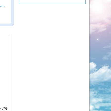
9F-
u đã