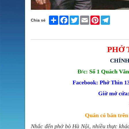
Share
Facebook
Twitter
Email
Pinterest
Telegram
Chia sẻ
PHỞ 
CHÍNH
Đ/c: Số 1 Quách Văn
Facebook: Phở Thìn 13
Giờ mở cửa:
Quán có bán trê
Nhắc đến phở bò Hà Nội, nhiều thực khá