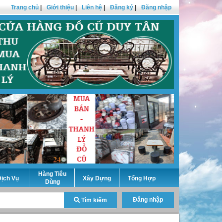
Trang chủ
|
Giới thiệu
|
Liên hệ
|
Đăng ký
|
Đăng nhập
Hàng Tiêu
ịch Vụ
Xây Dựng
Tổng Hợp
Dùng
Đăng nhập
Tìm kiếm