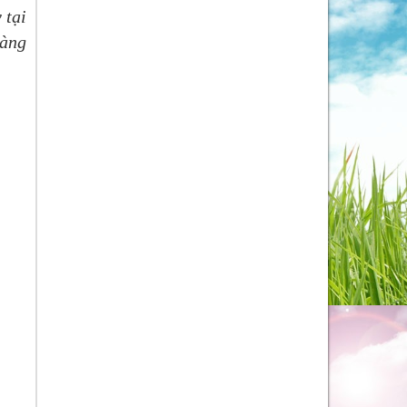
 tại
dàng