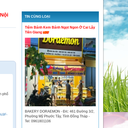
 Nội
TIN CÙNG LOẠI
Tiệm Bánh Kem Bánh Ngọt Ngon Ở Cai Lậy
Tiền Giang
h phố
BAKERY DORAEMON - Đ/c: 461 Đường 3/2,
B%9F-
Phường Mỹ Phước Tây, Tỉnh Đồng Tháp -
Tel: 0961801106