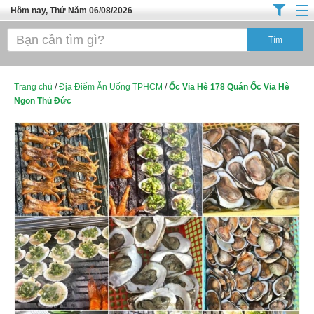
Hôm nay, Thứ Năm 06/08/2026
Trang chủ
Địa Điểm Kinh Doanh
Tuyển Sinh Đào Tạo
Trang chủ
/
Địa Điểm Ăn Uống TPHCM
/
Ốc Vỉa Hè 178 Quán Ốc Vỉa Hè
Ngon Thủ Đức
Ô Tô Xe Máy
Đồ Dùng Nội Ngoại Thất
Điện Tử Điện Máy
Làm Đẹp
Thời Trang
Việc Làm
Dịch Vụ
Hàng Tiêu Dùng