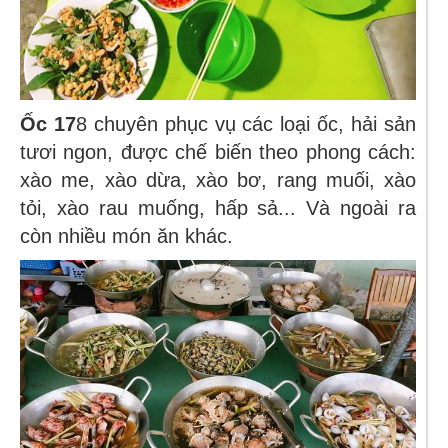
Ốc 17
8 chuyên phục vụ các loại ốc, hải sản
tươi ngon, được chế biến theo phong cách:
xào me, xào dừa, xào bơ, rang muối, xào
tỏi, xào rau muống, hấp sả... Và ngoài ra
còn nhiều món ăn khác.