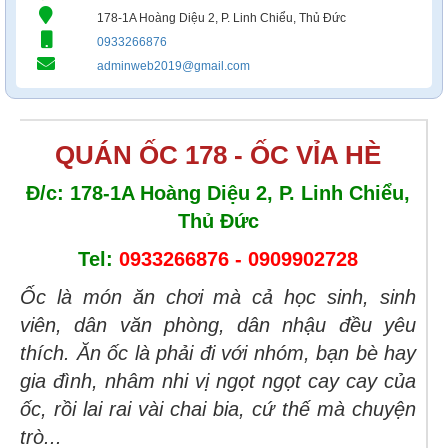
178-1A Hoàng Diệu 2, P. Linh Chiểu, Thủ Đức
0933266876
adminweb2019@gmail.com
QUÁN ỐC 178 - ỐC VỈA HÈ
Đ/c: 178-1A Hoàng Diệu 2, P. Linh Chiểu,
Thủ Đức
Tel:
0933266876 - 0909902728
Ốc là món ăn chơi mà cả học sinh, sinh
viên, dân văn phòng, dân nhậu đều yêu
thích. Ăn ốc là phải đi với nhóm, bạn bè hay
gia đình, nhâm nhi vị ngọt ngọt cay cay của
ốc, rồi lai rai vài chai bia, cứ thế mà chuyện
trò...