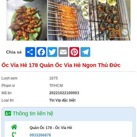
Xây Dựng
Tổng Hợp
Share
Facebook
Twitter
Email
Pinterest
Telegram
Chia sẻ
Ốc Vỉa Hè 178 Quán Ốc Vỉa Hè Ngon Thủ Đức
Lượt xem
1675
Phạm vi
TP.HCM
Mã tin
20221022100003
Loại tin
Tin Vip đặc biệt
Thông tin liên hệ
Quán Ốc 178 - Ốc Vỉa Hè
0933266876