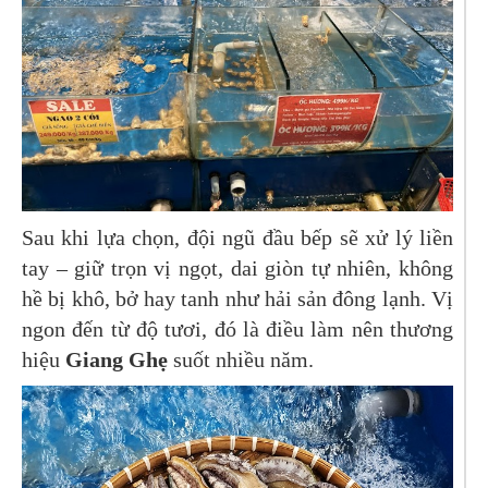
Sau khi lựa chọn, đội ngũ đầu bếp sẽ xử lý liền
tay – giữ trọn vị ngọt, dai giòn tự nhiên, không
hề bị khô, bở hay tanh như hải sản đông lạnh. Vị
ngon đến từ độ tươi, đó là điều làm nên thương
hiệu
Giang Ghẹ
suốt nhiều năm.