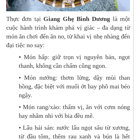
Thực đơn tại
Giang Ghẹ Bình Dương
là một
cuộc hành trình khám phá vị giác – đa dạng từ
món ăn chơi đến ăn no, từ khai vị nhẹ nhàng đến
đại tiệc no say:
• Món hấp: giữ trọn vị nguyên bản, ngọt
thanh, không cần chấm cũng ngon.
• Món nướng: thơm lừng, dậy mùi than
hồng, đặc biệt với muối ớt hay phô mai béo
ngậy.
• Món rang/xào: thấm vị, ăn với cơm nóng
hay nhâm nhi với bia đều mê.
• Lẩu hải sản: nước lẩu ngọt sâu từ xương,
từ đầu tôm, thêm rau xanh và bún là hết