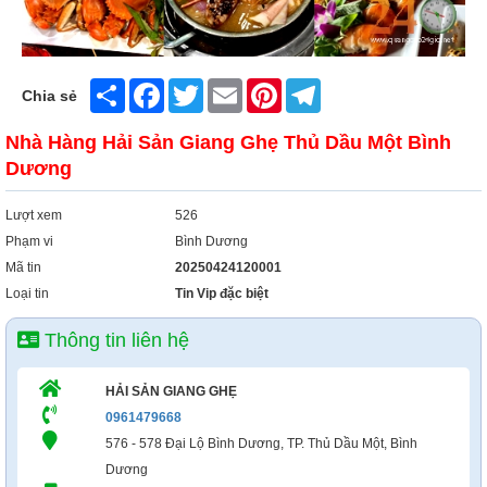
Xây Dựng
Tổng Hợp
Share
Facebook
Twitter
Email
Pinterest
Telegram
Chia sẻ
Nhà Hàng Hải Sản Giang Ghẹ Thủ Dầu Một Bình
Dương
Lượt xem
526
Phạm vi
Bình Dương
Mã tin
20250424120001
Loại tin
Tin Vip đặc biệt
Thông tin liên hệ
HẢI SẢN GIANG GHẸ
0961479668
576 - 578 Đại Lộ Bình Dương, TP. Thủ Dầu Một, Bình
Dương