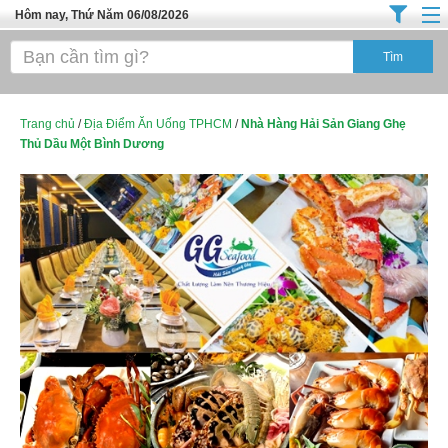
Hôm nay, Thứ Năm 06/08/2026
Trang chủ
Địa Điểm Kinh Doanh
Tuyển Sinh Đào Tạo
Trang chủ
/
Địa Điểm Ăn Uống TPHCM
/
Nhà Hàng Hải Sản Giang Ghẹ
Thủ Dầu Một Bình Dương
Ô Tô Xe Máy
Đồ Dùng Nội Ngoại Thất
Điện Tử Điện Máy
Làm Đẹp
Thời Trang
Việc Làm
Dịch Vụ
Hàng Tiêu Dùng