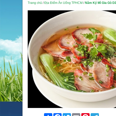
Trang chủ
/
Địa Điểm Ăn Uống TPHCM
/
Năm Ký Mì Gia Gò D
Share
Facebook
Twitter
Email
Pinterest
Telegram