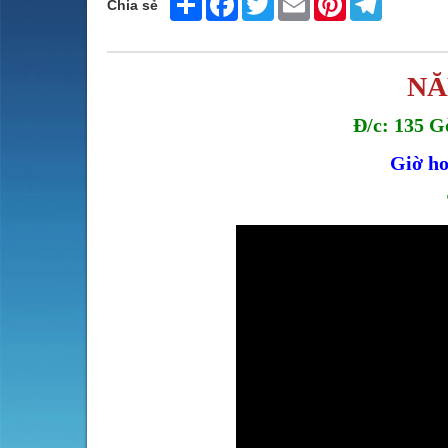
Chia sẻ
NĂ
Đ/c: 135 G
Giờ ho