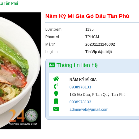
ầu Tân Phú
Năm Ký Mì Gia Gò Dầu Tân Phú
Lượt xem
1135
Phạm vi
TP.HCM
Mã tin
20231121140002
Loại tin
Tin Vip đặc biệt
Thông tin liên hệ
NĂM KÝ MÌ GIA
0938978133
135 Gò Dầu, P Tân Quý, Tân Phú
0938978133
adminweb@gmail.com