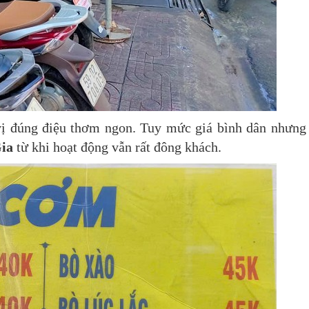
vị đúng điệu thơm ngon. Tuy mức giá bình dân nhưng
ia
từ khi hoạt động vẫn rất đông khách.