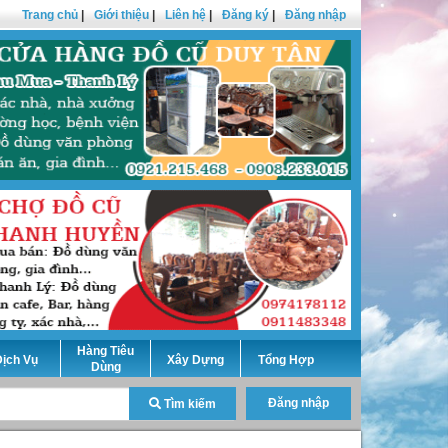
Trang chủ
|
Giới thiệu
|
Liên hệ
|
Đăng ký
|
Đăng nhập
Hàng Tiêu
ịch Vụ
Xây Dựng
Tổng Hợp
Dùng
Đăng nhập
Tìm kiếm