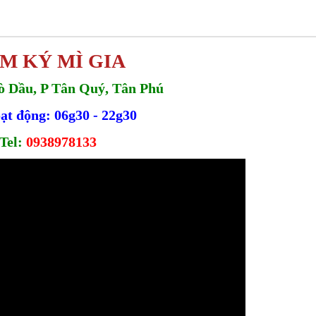
M KÝ MÌ GIA
ò Dầu, P Tân Quý, Tân Phú
ạt động: 06g30 - 22g30
Tel:
0938978133