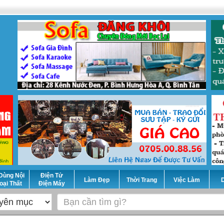
Dùng Nội
Điện Tử
Làm Đẹp
Thời Trang
Việc Làm
D
oại Thất
Điện Máy