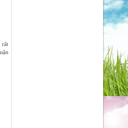
 rất
uận