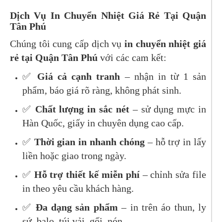
Dịch Vụ In Chuyển Nhiệt Giá Rẻ Tại Quận
Tân Phú
Chúng tôi cung cấp dịch vụ
in chuyển nhiệt giá
rẻ tại Quận Tân Phú
với các cam kết:
✅
Giá cả cạnh tranh
– nhận in từ 1 sản
phẩm, báo giá rõ ràng, không phát sinh.
✅
Chất lượng in sắc nét
– sử dụng mực in
Hàn Quốc, giấy in chuyên dụng cao cấp.
✅
Thời gian in nhanh chóng
– hỗ trợ in lấy
liền hoặc giao trong ngày.
✅
Hỗ trợ thiết kế miễn phí
– chỉnh sửa file
in theo yêu cầu khách hàng.
✅
Đa dạng sản phẩm
– in trên áo thun, ly
sứ, balo, túi vải, gối, nón...