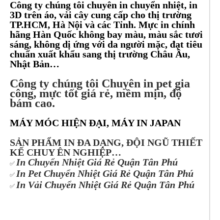
Công ty chúng tôi chuyên in chuyển nhiệt, in
3D trên áo, vải cây cung cấp cho thị trường
TP.HCM, Hà Nội và các Tỉnh. Mực in chính
hãng Hàn Quốc không bay màu, màu sắc tươi
sáng, không dị ứng với da người mặc, đạt tiêu
chuẩn xuất khẩu sang thị trường Châu Âu,
Nhật Bản…
Công ty chúng tôi
Chuyên in pet gia
công, mực tốt giá rẻ, mềm mịn, độ
bám cao.
MÁY MÓC HIỆN ĐẠI, MÁY IN JAPAN
SẢN PHẨM IN ĐA DẠNG, ĐỘI NGŨ THIẾT
KẾ CHUY ÊN NGHIỆP…
In Chuyển Nhiệt Giá Rẻ Quận Tân Phú
✅
In Pet Chuyển Nhiệt Giá Rẻ Quận Tân Phú
✅
In Vải Chuyển Nhiệt Giá Rẻ Quận Tân Phú
✅