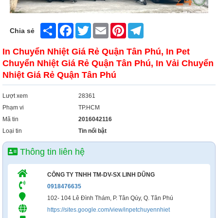
Xây Dựng
Tổng Hợp
Share
Facebook
Twitter
Email
Pinterest
Telegram
Chia sẻ
In Chuyển Nhiệt Giá Rẻ Quận Tân Phú, In Pet
Chuyển Nhiệt Giá Rẻ Quận Tân Phú, In Vải Chuyển
Nhiệt Giá Rẻ Quận Tân Phú
Lượt xem
28361
Phạm vi
TP.HCM
Mã tin
2016042116
Loại tin
Tin nổi bật
Thông tin liên hệ
CÔNG TY TNHH TM-DV-SX LINH DŨNG
0918476635
102- 104 Lê Đình Thám, P. Tân Qúy, Q. Tân Phú
https://sites.google.com/view/inpetchuyennhiet