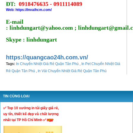
ĐT:
0918476635 - 0911114089
Web:
https://invaihcm.com/
E-mail
: linhdungart@yahoo.com
; linhdungart@gmail.
Skype : linhdungart
https://quangcao24h.com.vn/
Tags:
In Chuyển Nhiệt Giá Rẻ Quận Tân Phú
,
In Pet Chuyển Nhiệt Giá
Rẻ Quận Tân Phú
,
In Vải Chuyển Nhiệt Giá Rẻ Quận Tân Phú
TIN CÙNG LOẠI
✅ Top 10 xưởng in túi giấy giá rẻ,
uy tín, thiết kế đẹp và chất lượng
nhất tại TP Hồ Chí Minh ✅