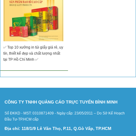
✅ Top 10 xưởng in túi giấy giá rẻ, uy
tín, thiết kế đẹp và chất lượng nhất
tại TP Hồ Chí Minh ✅
CÔNG TY TNHH QUẢNG CÁO TRỰC TUYẾN BÌNH MINH
Số ĐKKD - MST: 0310871409 - Ngày cấp: 23/05/2011 – Do Sở Kế Hoạch
Đầu Tư-TP.HCM cấp
Địa chỉ: 118/1/9 Lê Văn Thọ, P.11, Q.Gò Vấp, TP.HCM