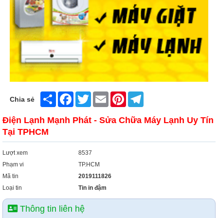
Xây Dựng
Tổng Hợp
Share
Facebook
Twitter
Email
Pinterest
Telegram
Chia sẻ
Điện Lạnh Mạnh Phát - Sửa Chữa Máy Lạnh Uy Tín
Tại TPHCM
Lượt xem
8537
Phạm vi
TP.HCM
Mã tin
2019111826
Loại tin
Tin in đậm
Thông tin liên hệ