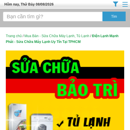
Hôm nay, Thứ Bảy 08/08/2026
Trang chủ
Địa Điểm Kinh Doanh
Tuyển Sinh Đào Tạo
Trang chủ
/
Mua Bán - Sửa Chữa Máy Lạnh, Tủ Lạnh
/
Điện Lạnh Mạnh
Phát - Sửa Chữa Máy Lạnh Uy Tín Tại TPHCM
Ô Tô Xe Máy
Đồ Dùng Nội Ngoại Thất
Điện Tử Điện Máy
Làm Đẹp
Thời Trang
Việc Làm
Dịch Vụ
Hàng Tiêu Dùng