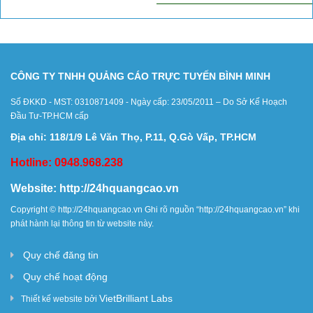
CÔNG TY TNHH QUẢNG CÁO TRỰC TUYẾN BÌNH MINH
Số ĐKKD - MST: 0310871409 - Ngày cấp: 23/05/2011 – Do Sở Kế Hoạch
Đầu Tư-TP.HCM cấp
Địa chỉ: 118/1/9 Lê Văn Thọ, P.11, Q.Gò Vấp, TP.HCM
Hotline: 0948.968.238
Website:
http://24hquangcao.vn
Copyright ©
http://24hquangcao.vn
Ghi rõ nguồn “
http://24hquangcao.vn
” khi
phát hành lại thông tin từ website này.
Quy chế đăng tin
Quy chế hoạt động
VietBrilliant Labs
Thiết kế website bởi