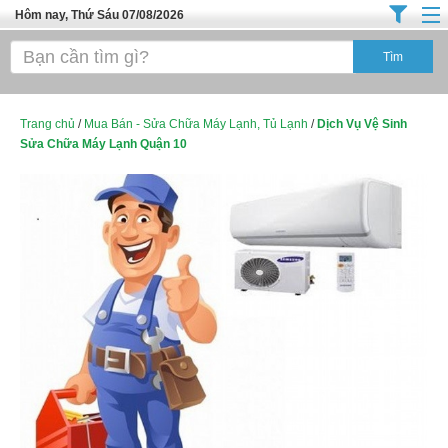
Hôm nay, Thứ Sáu 07/08/2026
Trang chủ
Địa Điểm Kinh Doanh
Tuyển Sinh Đào Tạo
Trang chủ
/
Mua Bán - Sửa Chữa Máy Lạnh, Tủ Lạnh
/
Dịch Vụ Vệ Sinh
Sửa Chữa Máy Lạnh Quận 10
Ô Tô Xe Máy
Đồ Dùng Nội Ngoại Thất
Điện Tử Điện Máy
Làm Đẹp
Thời Trang
Việc Làm
Dịch Vụ
Hàng Tiêu Dùng