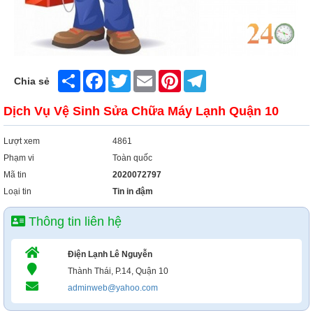
Xây Dựng
Tổng Hợp
Share
Facebook
Twitter
Email
Pinterest
Telegram
Chia sẻ
Dịch Vụ Vệ Sinh Sửa Chữa Máy Lạnh Quận 10
Lượt xem
4861
Phạm vi
Toàn quốc
Mã tin
2020072797
Loại tin
Tin in đậm
Thông tin liên hệ
Điện Lạnh Lê Nguyễn
Thành Thái, P.14, Quận 10
adminweb@yahoo.com