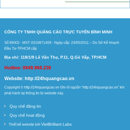
CÔNG TY TNHH QUẢNG CÁO TRỰC TUYẾN BÌNH MINH
Số ĐKKD - MST: 0310871409 - Ngày cấp: 23/05/2011 – Do Sở Kế Hoạch
Đầu Tư-TP.HCM cấp
Địa chỉ: 118/1/9 Lê Văn Thọ, P.11, Q.Gò Vấp, TP.HCM
Hotline: 0948.968.238
Website:
http://24hquangcao.vn
Copyright ©
http://24hquangcao.vn
Ghi rõ nguồn “
http://24hquangcao.vn
” khi
phát hành lại thông tin từ website này.
Quy chế đăng tin
Quy chế hoạt động
VietBrilliant Labs
Thiết kế website bởi