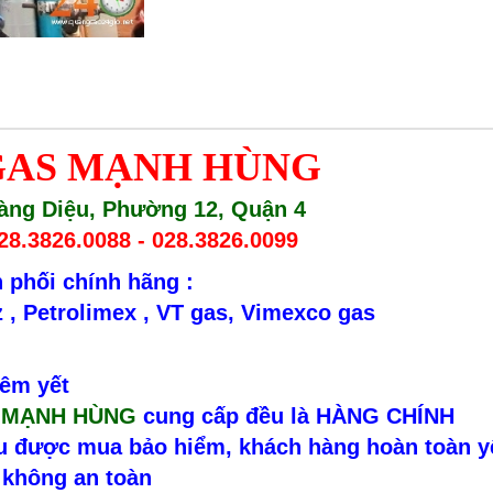
 GAS MẠNH HÙNG
oàng Diệu, Phường 12, Quận 4
28.3826.0088 - 028.3826.0099
 phối chính hãng :
z , Petrolimex , VT gas, Vimexco gas
iêm yết
s MẠNH HÙNG
cung cấp đều là HÀNG CHÍNH
ều được mua bảo hiểm, khách hàng hoàn toàn y
í không an toàn