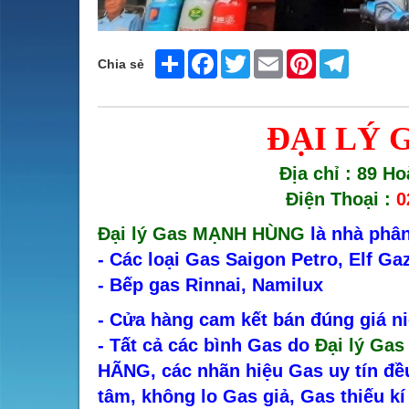
Share
Facebook
Twitter
Email
Pinterest
Telegram
Chia sẻ
ĐẠI LÝ
Địa chỉ : 89 H
Điện Thoại :
0
Đại lý Gas MẠNH HÙNG
là nhà phân
- Các loại Gas Saigon Petro, Elf Ga
- Bếp gas Rinnai, Namilux
- Cửa hàng cam kết bán đúng giá n
- Tất cả các bình Gas do
Đại lý Ga
HÃNG, các nhãn hiệu Gas uy tín đ
tâm, không lo Gas giả, Gas thiếu k