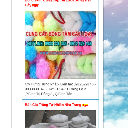
Bông Tắm, Cung Cấp Túi Lưới Đựng Trái
Cây
Cty Hưng Hưng Phát - Liên hệ: 0912529146 -
0933830147 - Đ/c: 815/4/3 Hương Lộ 2
,P.Bình Trị Đông A , Q.Bình Tân
Bán Cát Trắng Tự Nhiên Nha Trang