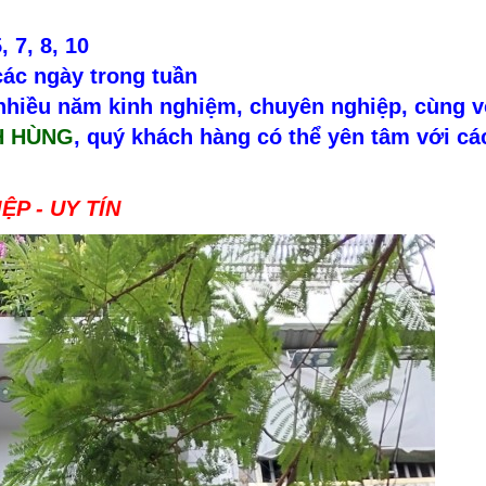
, 7, 8, 10
 các ngày trong tuần
 nhiều năm kinh nghiệm, chuyên nghiệp, cùng v
H HÙNG
, quý khách hàng có thể yên tâm với cá
ỆP - UY TÍN