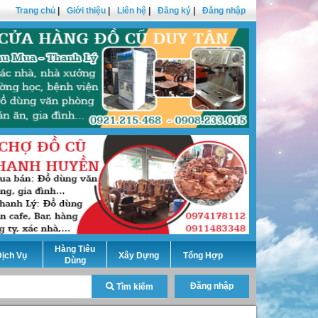
Trang chủ
|
Giới thiệu
|
Liên hệ
|
Đăng ký
|
Đăng nhập
Hàng Tiêu
ịch Vụ
Xây Dựng
Tổng Hợp
Dùng
Đăng nhập
Tìm kiếm