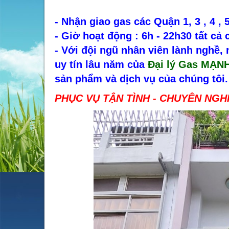
- Nhận giao gas các Quận 1, 3 , 4 , 5
- Giờ hoạt động : 6h - 22h30 tất cả
- Với đội ngũ nhân viên lành nghề,
uy tín lâu năm của
Đại lý Gas MẠN
sản phẩm và dịch vụ của chúng tôi.
PHỤC VỤ TẬN TÌNH - CHUYÊN NGHI