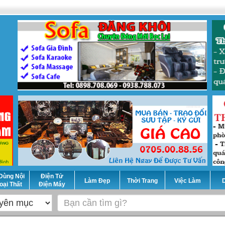
Dùng Nội
Điện Tử
Làm Đẹp
Thời Trang
Việc Làm
D
oại Thất
Điện Máy