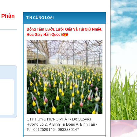
 Phân
TIN CÙNG LOẠI
Bông Tắm Lưới, Lưới Giặt Và Túi Giữ Nhiệt,
Hoa Giấy Hàn Quốc
CTY HƯNG HƯNG PHÁT - Đ/c:815/4/3
Hương Lộ 2, P. Bình Trị Đông A, Bình Tân -
Tel: 0912529146 - 0933830147