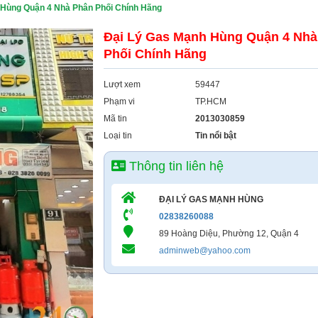
 Hùng Quận 4 Nhà Phân Phối Chính Hãng
Đại Lý Gas Mạnh Hùng Quận 4 Nhà
Phối Chính Hãng
Lượt xem
59447
Phạm vi
TP.HCM
Mã tin
2013030859
Loại tin
Tin nổi bật
Thông tin liên hệ
ĐẠI LÝ GAS MẠNH HÙNG
02838260088
89 Hoàng Diệu, Phường 12, Quận 4
adminweb@yahoo.com