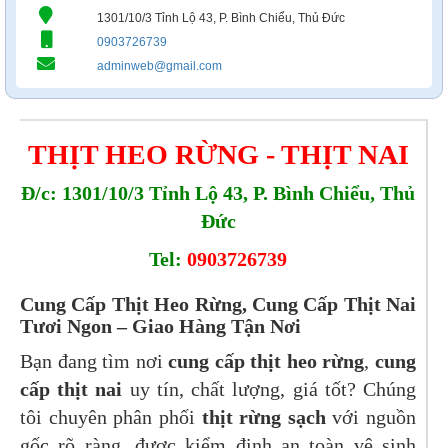
1301/10/3 Tỉnh Lộ 43, P. Bình Chiểu, Thủ Đức
0903726739
adminweb@gmail.com
THỊT HEO RỪNG - THỊT NAI
Đ/c: 1301/10/3 Tỉnh Lộ 43, P. Bình Chiểu, Thủ
Đức
Tel:
0903726739
Cung Cấp Thịt Heo Rừng, Cung Cấp Thịt Nai
Tươi Ngon – Giao Hàng Tận Nơi
Bạn đang tìm nơi
cung cấp thịt heo rừng
,
cung
cấp thịt nai
uy tín, chất lượng, giá tốt? Chúng
tôi chuyên phân phối
thịt rừng sạch
với nguồn
gốc rõ ràng, được kiểm định an toàn vệ sinh