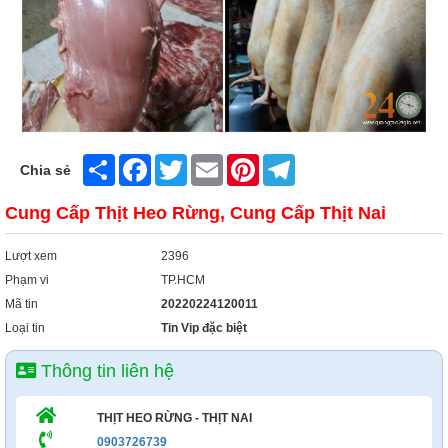
Xây Dựng
Tổng Hợp
Share
Facebook
Twitter
Email
Pinterest
Telegram
Chia sẻ
Cung Cấp Thịt Heo Rừng, Cung Cấp Thịt Nai
Lượt xem
2396
Phạm vi
TP.HCM
Mã tin
20220224120011
Loại tin
Tin Vip đặc biệt
Thông tin liên hệ
THỊT HEO RỪNG - THỊT NAI
0903726739