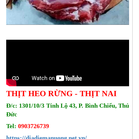
THỊT HEO RỪNG - THỊT NAI
Đ/c: 1301/10/3 Tỉnh Lộ 43, P. Bình Chiểu, Thủ
Đức
Tel:
0903726739
https://diadiemanuong.net.vn/