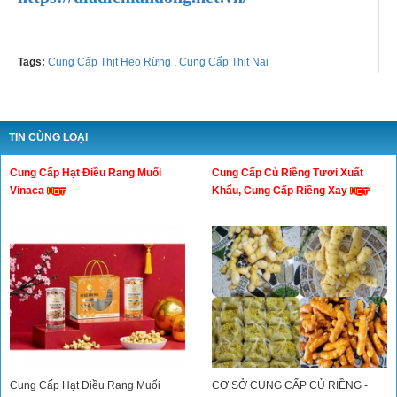
Tags:
Cung Cấp Thịt Heo Rừng
,
Cung Cấp Thịt Nai
TIN CÙNG LOẠI
Cung Cấp Hạt Điều Rang Muối
Cung Cấp Củ Riềng Tươi Xuất
Vinaca
Khẩu, Cung Cấp Riềng Xay
Cung Cấp Hạt Điều Rang Muối
CƠ SỞ CUNG CẤP CỦ RIỀNG -