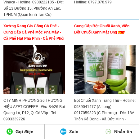
Vinaca - Hotline: 0938222185 - Đ/c:
Hotline: 0797.878.979
Số 13 Đường 15, Phường An Lạc,
TPHCM (Quận Bình Tân Cũ)
Xưởng Rang Gia Công Cà Phê -
Cung Cấp Bột Chuối Xanh, Viên
Cung Cấp Cà Phê Mộc Pha Máy -
Bột Chuối Xanh Mật Ong
Cà Phê Hạt Pha Phin - Cà Phê Phối
Gu - Cà Phê Rang Giá Sỉ - Cà Phê
Nhân Xanh
CTY MINH PHƯƠNG 26 THƯƠNG
Bột Chuối Xanh Trang Thư - Hotline:
HIỆU AZET COFFEE - Đ/c: 84/26 Bùi
0939041477 (A.Long) -
Quang Là, P12, Q. Gò Vấp - Tel:
0917059323 (C.Phương) - Đ/c: 18A
0903339726
Thôn Kẻ Đọng - Xã Đức Minh -
Huyện ĐăkMil - Tỉnh Đăknông
Đại Lý Gạo Nước Suối Hồng Phát -
Cung Cấp Sỉ Lẻ Bột Phô Mai, Bánh
Gọi điện
Zalo
Nhắn tin
Cung Cấp Gạo Sạch TPHCM
Gạo Hàn Quốc, Xốt Nấu Mì Cay