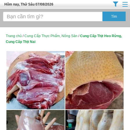
Hôm nay, Thứ Sáu 07/08/2026
Trang chủ
Địa Điểm Kinh Doanh
Tuyển Sinh Đào Tạo
Trang chủ
/
Cung Cấp Thực Phẩm, Nông Sản
/
Cung Cấp Thịt Heo Rừng,
Cung Cấp Thịt Nai
Ô Tô Xe Máy
Đồ Dùng Nội Ngoại Thất
Điện Tử Điện Máy
Làm Đẹp
Thời Trang
Việc Làm
Dịch Vụ
Hàng Tiêu Dùng