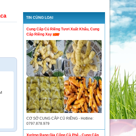
aca
TIN CÙNG LOẠI
Cung Cấp Củ Riềng Tươi Xuất Khẩu, Cung
Cấp Riềng Xay
CM
CƠ SỞ CUNG CẤP CỦ RIỀNG - Hotline:
0797.878.979
Xưởng Rang Gia Công Cà Phê - Cung Cấp