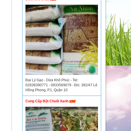
Đại Lý Gạo - Dừa Khô Phúc - Tel:
02838390771 - 0933569079 - Đ/c: 382/47 Lê
Hồng Phong, P.1, Quận 10
Cung Cấp Bột Chuối Xanh