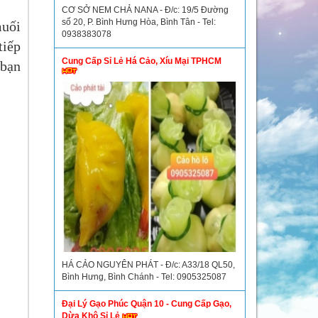
CƠ SỞ NEM CHẢ NANA - Đ/c: 19/5 Đường
số 20, P. Bình Hưng Hòa, Bình Tân - Tel:
muối
0938383078
tiếp
Cung Cấp Sỉ Lẻ Há Cảo, Xíu Mại TPHCM
 bạn
HÁ CẢO NGUYÊN PHÁT - Đ/c: A33/18 QL50,
Bình Hưng, Bình Chánh - Tel: 0905325087
Đại Lý Gạo Phúc Quận 10 - Cung Cấp Gạo,
Dừa Khô Sỉ Lẻ