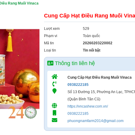
Điều Rang Muối Vinaca
Cung Cấp Hạt Điều Rang Muối Vin
Lượt xem
529
Phạm vi
Toàn quốc
Mã tin
20260203220002
Loại tin
Tin nổi bật
Thông tin liên hệ
Cung Cấp Hạt Điều Rang Muối Vinaca
0938222185
Số 13 Đường 15, Phường An Lạc, TPH
(Quận Bình Tân Cũ)
https://vncashew.com.vn/
0938222185
phuongnamfarm2014@gmail.com