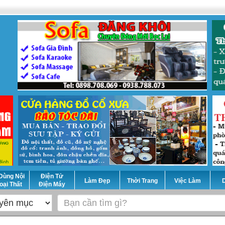
Dùng Nội
Điện Tử
Làm Đẹp
Thời Trang
Việc Làm
D
oại Thất
Điện Máy