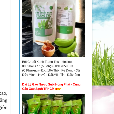
Bột Chuối Xanh Trang Thư - Hotline:
0939041477 (A.Long) - 0917059323
(C.Phương) - Đ/c: 18A Thôn Kẻ Đọng - Xã
Đức Minh - Huyện ĐăkMil - Tỉnh Đăknông
Đại Lý Gạo Nước Suối Hồng Phát - Cung
Cấp Gạo Sạch TPHCM
cao,
bằng
giòn