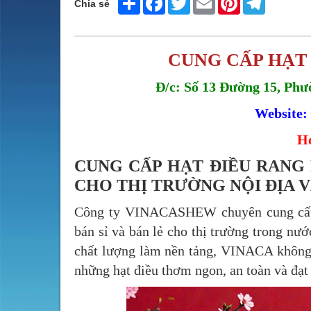
Chia sẻ
CUNG CẤP HẠT
Đ/c: Số 13 Đường 15, Ph
Website:
Ho
CUNG CẤP HẠT ĐIỀU RANG
CHO THỊ TRƯỜNG NỘI ĐỊA 
Công ty VINACASHEW chuyên cung cấp 
bán sỉ và bán lẻ cho thị trường trong nư
chất lượng làm nền tảng, VINACA không
những hạt điều thơm ngon, an toàn và đạt 