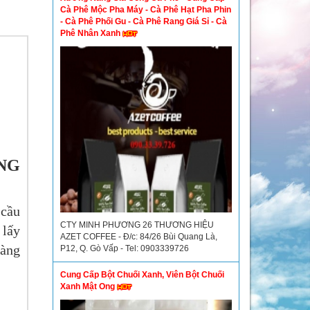
Cà Phê Mộc Pha Máy - Cà Phê Hạt Pha Phin
- Cà Phê Phối Gu - Cà Phê Rang Giá Sỉ - Cà
Phê Nhân Xanh
NG
 cầu
CTY MINH PHƯƠNG 26 THƯƠNG HIỆU
 lấy
AZET COFFEE - Đ/c: 84/26 Bùi Quang Là,
hàng
P12, Q. Gò Vấp - Tel: 0903339726
Cung Cấp Bột Chuối Xanh, Viên Bột Chuối
Xanh Mật Ong