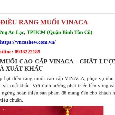
 ĐIỀU RANG MUỐI VINACA
ường An Lạc, TPHCM (Quận Bình Tân Cũ)
https://vncashew.com.vn/
tline: 0938222185
 MUỐI CAO CẤP VINACA - CHẤT LƯỢ
VÀ XUẤT KHẨU
hạt điều rang muối cao cấp VINACA, phục vụ nhu
ớc và xuất khẩu. Với định hướng phát triển bền vững và
 ngừng hoàn thiện sản phẩm để mang đến cho khách 
tiêu chuẩn.