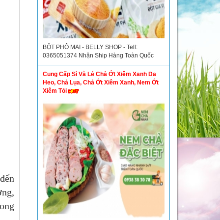
BỘT PHÔ MAI - BELLY SHOP - Tell:
0365051374 Nhận Ship Hàng Toàn Quốc
Cung Cấp Sỉ Và Lẻ Chả Ớt Xiêm Xanh Da
Heo, Chả Lụa, Chả Ớt Xiêm Xanh, Nem Ớt
Xiêm Tỏi
 đến
ợng,
rong