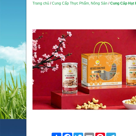
Trang chủ
/
Cung Cấp Thực Phẩm, Nông Sản
/
Cung Cấp Hạt 
Share
Facebook
Twitter
Email
Pinterest
Telegram