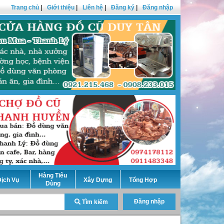
Trang chủ
|
Giới thiệu
|
Liên hệ
|
Đăng ký
|
Đăng nhập
Hàng Tiêu
ịch Vụ
Xây Dựng
Tổng Hợp
Dùng
Đăng nhập
Tìm kiếm