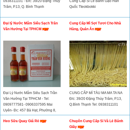
0938311101 - Đ/c: 39/20 Đặng Thùy
Cung Cấp Sỉ Lẻ Bánh Gạo Hàn
Trâm, P.13, Q. Bình Thạnh
Quốc Tteokbokki
Đại lý Nước Mắm Siêu Sạch Trần
Cung Cấp Mì Sợi Tươi Cho Nhà
Văn Hưởng Tại TPHCM
Hàng, Quán Ăn
Đại Lý Nước Mắm Siêu Sạch Trần
CUNG CẤP MÌ TÀU MA MA TA NA
Văn Hưởng Tại TPHCM - Tel:
Đ/c: 39/20 Đặng Thùy Trâm, P.13,
0909777581- 0906337595 Mai
Q.Bình Thạnh Tel: 0938311101
Uyên- Đc: 457 Bà Hạt, Phường 8,
Quận 10
Heo Sữa Quay Giá Rẻ
Chuyên Cung Cấp Sỉ Và Lẻ Bánh
Giầy