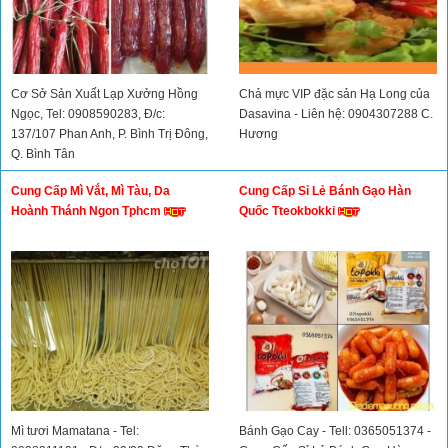
Cơ Sở Sản Xuất Lạp Xưởng Hồng
Chả mực VIP đặc sản Hạ Long của
Ngọc, Tel: 0908590283, Đ/c:
Dasavina - Liên hệ: 0904307288 C.
137/107 Phan Anh, P. Bình Trị Đông,
Hương
Q. Bình Tân
Cung Cấp Mì Vắt, Mì Tàu, Da
Cung Cấp Sỉ Lẻ Bánh Gạo Hàn
Hoành Thánh Ngon Tphcm
Quốc Tteokbokki
Mì tươi Mamatana - Tel:
Bánh Gạo Cay - Tell: 0365051374 -