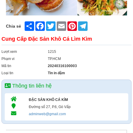
Xây Dựng
Tổng Hợp
Share
Facebook
Twitter
Email
Pinterest
Telegram
Chia sẻ
Cung Cấp Đặc Sản Khô Cá Lìm Kìm
Lượt xem
1215
Phạm vi
TP.HCM
Mã tin
20240316100003
Loại tin
Tin in đậm
Thông tin liên hệ
ĐẶC SẢN KHÔ CÁ KÌM
Đường số 27, P.6, Gò Vấp
adminweb@gmail.com