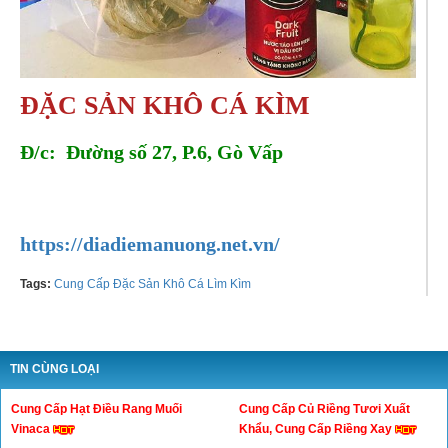
ĐẶC SẢN KHÔ CÁ KÌM
Đ/c: Đường số 27, P.6, Gò Vấp
Tel:
0826971971
https://diadiemanuong.net.vn/
Tags:
Cung Cấp Đặc Sản Khô Cá Lìm Kìm
TIN CÙNG LOẠI
Cung Cấp Hạt Điều Rang Muối
Cung Cấp Củ Riềng Tươi Xuất
Vinaca
Khẩu, Cung Cấp Riềng Xay