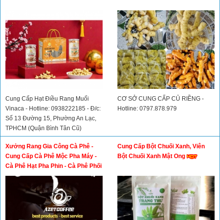
Cung Cấp Hạt Điều Rang Muối
CƠ SỞ CUNG CẤP CỦ RIỀNG -
Vinaca - Hotline: 0938222185 - Đ/c:
Hotline: 0797.878.979
Số 13 Đường 15, Phường An Lạc,
TPHCM (Quận Bình Tân Cũ)
Xưởng Rang Gia Công Cà Phê -
Cung Cấp Bột Chuối Xanh, Viên
Cung Cấp Cà Phê Mộc Pha Máy -
Bột Chuối Xanh Mật Ong
Cà Phê Hạt Pha Phin - Cà Phê Phối
Gu - Cà Phê Rang Giá Sỉ - Cà Phê
Nhân Xanh