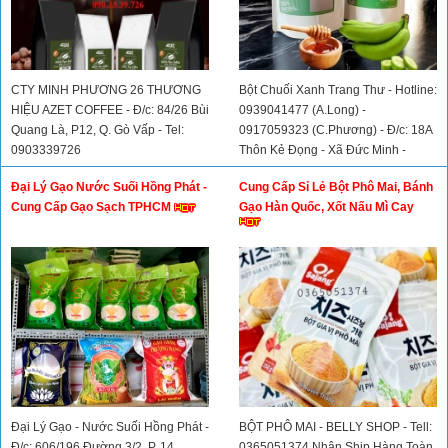
CTY MINH PHƯƠNG 26 THƯƠNG
Bột Chuối Xanh Trang Thư - Hotline:
HIỆU AZET COFFEE - Đ/c: 84/26 Bùi
0939041477 (A.Long) -
Quang Là, P12, Q. Gò Vấp - Tel:
0917059323 (C.Phương) - Đ/c: 18A
0903339726
Thôn Kẻ Đọng - Xã Đức Minh -
Huyện ĐăkMil - Tỉnh Đăknông
Đại Lý Gạo Nước Suối Hồng Phát -
Cung Cấp Sỉ Lẻ Bột Phô Mai, Bánh
Cung Cấp Gạo Sạch TPHCM
Gạo Hàn Quốc, Xốt Nấu Mì Cay
Đại Lý Gạo - Nước Suối Hồng Phát -
BỘT PHÔ MAI - BELLY SHOP - Tell:
Đ/c: 606/196 Đường 3/2, P. 14,
0365051374 Nhận Ship Hàng Toàn