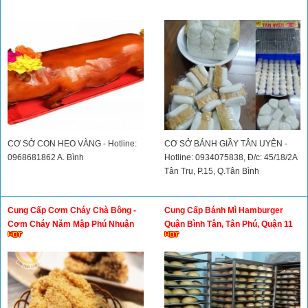
CƠ SỞ CON HEO VÀNG - Hotline:
CƠ SỞ BÁNH GIẦY TÂN UYÊN -
0968681862 A. Bình
Hotline: 0934075838, Đ/c: 45/18/2A
Tân Trụ, P.15, Q.Tân Bình
Cung Cấp Cơm Cháy Chà Bông -
Cung Cấp Bánh Mì Hamburger
Cơm Cháy Năm Mập Phú Nhuận
Quận Bình Tân, Tân Phú, Quận 11