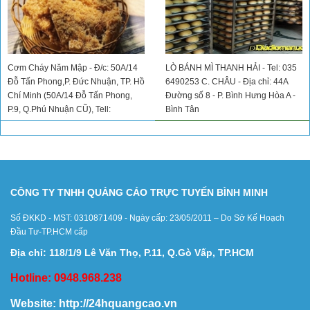
Cơm Cháy Năm Mập - Đ/c: 50A/14
LÒ BÁNH MÌ THANH HẢI - Tel: 035
Đỗ Tấn Phong,P. Đức Nhuận, TP. Hồ
6490253 C. CHÂU - Địa chỉ: 44A
Chí Minh (50A/14 Đỗ Tấn Phong,
Đường số 8 - P. Bình Hưng Hòa A -
P.9, Q.Phú Nhuận CŨ), Tell:
Bình Tân
0776982425
CÔNG TY TNHH QUẢNG CÁO TRỰC TUYẾN BÌNH MINH
Số ĐKKD - MST: 0310871409 - Ngày cấp: 23/05/2011 – Do Sở Kế Hoạch
Đầu Tư-TP.HCM cấp
Địa chỉ: 118/1/9 Lê Văn Thọ, P.11, Q.Gò Vấp, TP.HCM
Hotline: 0948.968.238
Website:
http://24hquangcao.vn