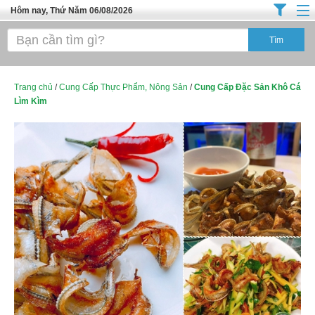
Hôm nay, Thứ Năm 06/08/2026
Trang chủ
Địa Điểm Kinh Doanh
Tuyển Sinh Đào Tạo
Trang chủ
/
Cung Cấp Thực Phẩm, Nông Sản
/
Cung Cấp Đặc Sản Khô Cá
Lìm Kìm
Ô Tô Xe Máy
Đồ Dùng Nội Ngoại Thất
Điện Tử Điện Máy
Làm Đẹp
Thời Trang
Việc Làm
Dịch Vụ
Hàng Tiêu Dùng