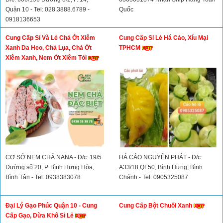
Quận 10 - Tel: 028.3888.6789 -
Quốc
0918136653
Cung Cấp Sỉ Và Lẻ Chả Ớt Xiêm
Cung Cấp Sỉ Lẻ Há Cảo, Xíu Mại
Xanh Da Heo, Chả Lụa, Chả Ớt
TPHCM
Xiêm Xanh, Nem Ớt Xiêm Tỏi
CƠ SỞ NEM CHẢ NANA - Đ/c: 19/5
HÁ CẢO NGUYÊN PHÁT - Đ/c:
Đường số 20, P. Bình Hưng Hòa,
A33/18 QL50, Bình Hưng, Bình
Bình Tân - Tel: 0938383078
Chánh - Tel: 0905325087
Đại Lý Gạo Phúc Quận 10 - Cung
Cung Cấp Bột Chuối Xanh
Cấp Gạo, Dừa Khô Sỉ Lẻ