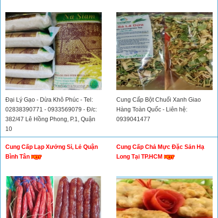
Đại Lý Gạo - Dừa Khô Phúc - Tel:
Cung Cấp Bột Chuối Xanh Giao
02838390771 - 0933569079 - Đ/c:
Hàng Toàn Quốc - Liên hệ:
382/47 Lê Hồng Phong, P.1, Quận
0939041477
10
Cung Cấp Lạp Xưởng Sỉ, Lẻ Quận
Cung Cấp Chả Mực Đặc Sản Hạ
Bình Tân
Long Tại TP.HCM