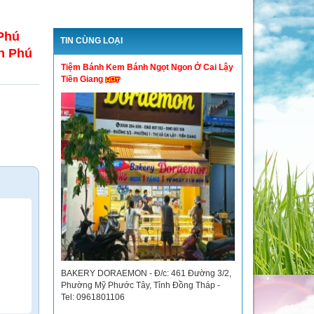
Phú
TIN CÙNG LOẠI
n Phú
Tiệm Bánh Kem Bánh Ngọt Ngon Ở Cai Lậy
Tiền Giang
BAKERY DORAEMON - Đ/c: 461 Đường 3/2,
Phường Mỹ Phước Tây, Tỉnh Đồng Tháp -
Tel: 0961801106