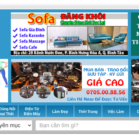
Dùng Nội
Điện Tử
Làm Đẹp
Thời Trang
Việc Làm
D
oại Thất
Điện Máy