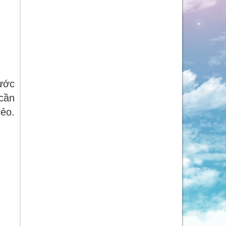
nước
 cần
ẻo.