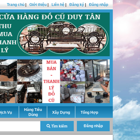
Trang chủ
|
Giới thiệu
|
Liên hệ
|
Đăng ký
|
Đăng nhập
Hàng Tiêu
ịch Vụ
Xây Dựng
Tổng Hợp
Dùng
Đăng nhập
Tìm kiếm