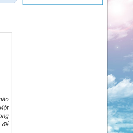
náo
 Một
rong
để