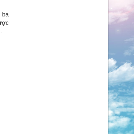
 ba
ược
.