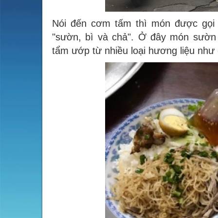
Nói đến cơm tấm thì món được gọi l
"sườn, bì và chả". Ở đây món sườ
tẩm ướp từ nhiều loại hương liệu như 