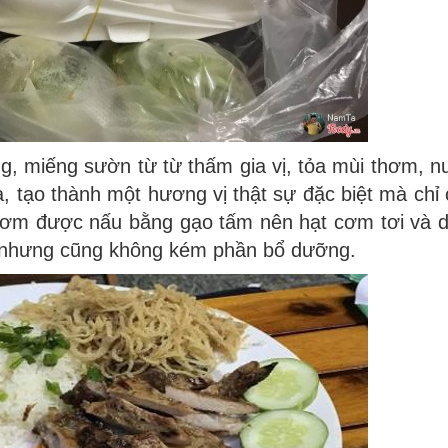
g, miếng sườn từ từ thấm gia vị, tỏa mùi thơm, 
, tạo thành một hương vị thật sự đặc biệt mà chỉ
ơm được nấu bằng gạo tấm nên hạt cơm tơi và d
 nhưng cũng không kém phần bổ dưỡng.