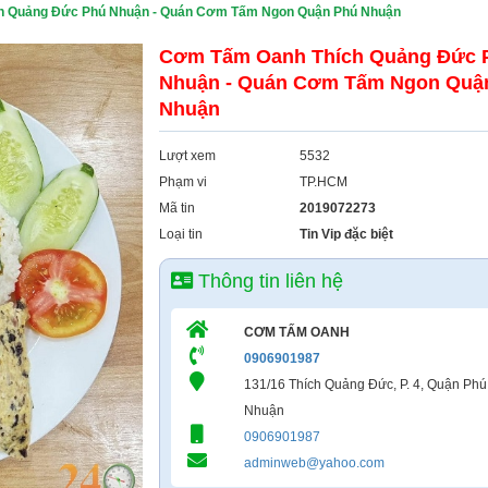
h Quảng Đức Phú Nhuận - Quán Cơm Tấm Ngon Quận Phú Nhuận
Cơm Tấm Oanh Thích Quảng Đức 
Nhuận - Quán Cơm Tấm Ngon Quậ
Nhuận
Lượt xem
5532
Phạm vi
TP.HCM
Mã tin
2019072273
Loại tin
Tin Vip đặc biệt
Thông tin liên hệ
CƠM TẤM OANH
0906901987
131/16 Thích Quảng Đức, P. 4, Quận Phú
Nhuận
0906901987
adminweb@yahoo.com