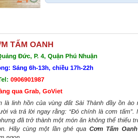
M TẤM OANH
 Quảng Đức, P. 4, Quận Phú Nhuận
ộng:
Sáng 6h-13h, chiều 17h-22h
Tel:
0906901987
àng qua Grab, GoViet
là linh hồn của vùng đất Sài Thành đầy ồn ào 
ời và trả lời ngay rằng: “Đó chính là cơm tấm”.
nhưng đã trở thành một món ăn không thể thiếu t
òn. Hãy cùng một lần ghé qua
Cơm Tấm Oanh
ơm ngon.