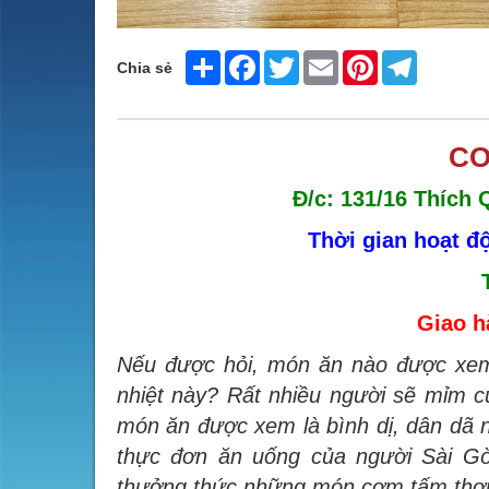
Share
Facebook
Twitter
Email
Pinterest
Telegram
Chia sẻ
CƠ
Đ/c: 131/16 Thích
Thời gian hoạt đ
Giao h
Nếu được hỏi, món ăn nào được xem 
nhiệt này? Rất nhiều người sẽ mỉm cư
món ăn được xem là bình dị, dân dã 
thực đơn ăn uống của người Sài G
thưởng thức những món cơm tấm th