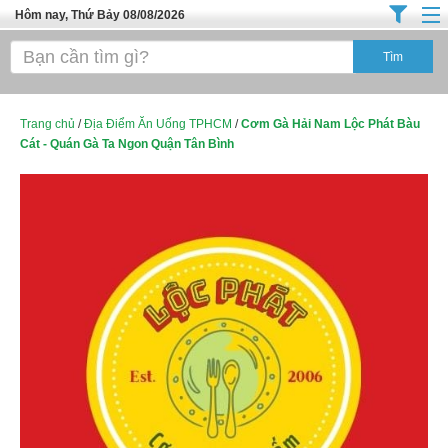
Hôm nay, Thứ Bảy 08/08/2026
Trang chủ
Địa Điểm Kinh Doanh
Tuyển Sinh Đào Tạo
Trang chủ
/
Địa Điểm Ăn Uống TPHCM
/
Cơm Gà Hải Nam Lộc Phát Bàu
Cát - Quán Gà Ta Ngon Quận Tân Bình
Ô Tô Xe Máy
Đồ Dùng Nội Ngoại Thất
Điện Tử Điện Máy
Làm Đẹp
Thời Trang
Việc Làm
Dịch Vụ
Hàng Tiêu Dùng