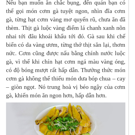
Nếu bạn muốn ăn chắc bụng, đến quán bạn có
thể gọi món cơm gà tuyệt ngon, nhìn đĩa cơm
gà, từng hạt cơm vàng mơ quyến rũ, chưa ăn đã
thèm. Thịt gà luộc vàng điểm lá chanh xanh nõn
nhai tới đâu khoái khẩu tới đó. Gà sau khi chế
biến có da vàng ươm, từng thớ thịt săn lại, thơm
nức. Cơm cũng được nấu bằng chính nước luộc
gà, vì thế khi chín hạt cơm ngả màu vàng óng,
có độ bóng mượt rất hấp dẫn.
Thưởng thức món
cơm gà không thể thiếu món dưa bóp chua – cay
– giòn ngọt. Nó trung hoà vị béo ngậy của cơm
gà, khiến món ăn ngon hơn, hấp dẫn hơn.