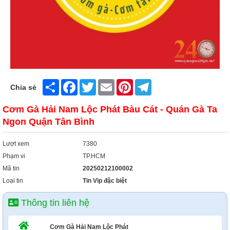
Xây Dựng
Tổng Hợp
Share
Facebook
Twitter
Email
Pinterest
Telegram
Chia sẻ
Cơm Gà Hải Nam Lộc Phát Bàu Cát - Quán Gà Ta
Ngon Quận Tân Bình
Lượt xem
7380
Phạm vi
TP.HCM
Mã tin
20250212100002
Loại tin
Tin Vip đặc biệt
Thông tin liên hệ
Cơm Gà Hải Nam Lộc Phát