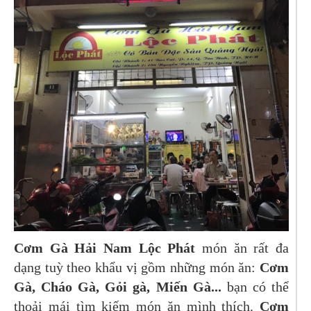
Cơm Gà Hải Nam Lộc Phát
món ăn rất đa
dạng tuỳ theo khẩu vị gồm những món ăn:
Cơm
Gà,
Cháo Gà
,
Gỏi gà, Miến Gà
...
bạn có thể
thoải mái tìm kiếm món ăn mình thích.
Cơm