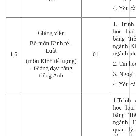
4. Yêu c
1. Trình
học loại
Giảng viên
bằng Ti
Bộ môn Kinh tế -
ngành Ki
Luật
ngành ph
1.6
01
(môn Kinh tế lượng)
2. Tin họ
- Giảng dạy bằng
3. Ngoại 
tiếng Anh
4. Yêu c
1.Trình
học loại
bằng Ti
ngành H
quản lý