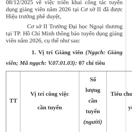
08/12/2025 về việc triển khai công tác tuyển
dụng giảng viên năm 2026 tại Cơ sở II đã được
Hiệu trưởng phê duyệt,
Cơ sở II Trường Đại học Ngoại thương
tại TP. Hồ Chí Minh thông báo tuyển dụng giảng
viên năm 2026, cụ thể như sau:
1. Vị trí Giảng viên
(Ngạch: Giảng
viên; Mã ngạch: V.07.01.03):
07 chỉ tiêu
Số
lượng
Vị trí công việc
Tiêu chu
TT
cần
cần tuyển
y
tuyển
(người)