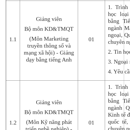
1. Trình
học loại
Giảng viên
bằng Ti
ngành Ma
Bộ môn KD&TMQT
ngoại, Qu
(Môn Marketing
1.1
01
chuyên n
truyền thông số và
2. Tin họ
mạng xã hội) - Giảng
dạy bằng tiếng Anh
3. Ngoại 
4. Yêu c
1. Trình
học loại
bằng Ti
Giảng viên
ngành Q
Bộ môn KD&TMQT
Kinh tế 
quốc tế,
(Môn Kỹ năng phát
1.2
01
chuyên n
triển nghề nghiệp) -