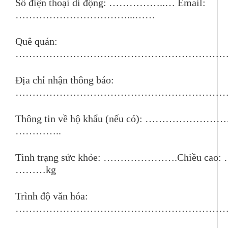
Số điện thoại di động: ……………..… Email:
……………………………...……
Quê quán:
……………………………………………………
Địa chỉ nhận thông báo:
……………………………………………………
Thông tin về hộ khẩu (nếu có): …………
…………..
Tình trạng sức khỏe: ………………….Chiều cao: 
………kg
Trình độ văn hóa:
……………………………………………………