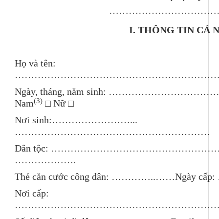
………………………………
I. THÔNG TIN CÁ 
Họ và tên:
……………………………………………………
Ngày, tháng, năm sinh: ……………………
(3)
Nam
□ Nữ □
Nơi sinh:……………………...
……………………………………………………
Dân tộc: ……………………………………………….. 
……………….
Thẻ căn cước công dân: …………..……Ngày c
Nơi cấp:
……………………………………………………