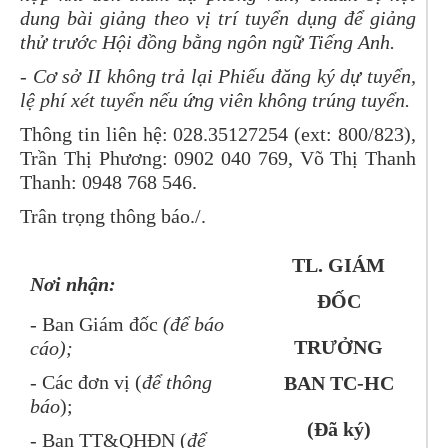
dung bài giảng theo vị trí tuyển dụng để giảng
thử trước Hội đồng bằng ngôn ngữ Tiếng Anh.
- Cơ sở II k
hông trả lại Phiếu đăng ký dự tuyển,
lệ phí xét tuyển nếu ứng viên không trúng tuyển
.
Thông tin liên hệ: 028.35127254 (ext: 800/823),
Trần Thị Phương: 0902 040 769, Võ Thị Thanh
Thanh: 0948 768 546.
Trân trọng thông báo./.
TL. GIÁM
Nơi nhận:
ĐỐC
- Ban Giám đốc
(để báo
TRƯỞNG
cáo);
- Các đơn vị (
để thông
BAN TC-HC
báo
);
(Đã ký)
- Ban TT&QHĐN (
để