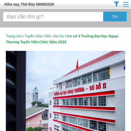
Hôm nay, Thứ Bảy 08/08/2026
Trang chủ
Địa Điểm Kinh Doanh
Tuyển Sinh Đào Tạo
Trang chủ
/
Tuyển Giáo Viên, Gia Sư
/
Cơ sở II Trường Đại Học Ngoại
Thương Tuyển Viên Chức Năm 2026
Ô Tô Xe Máy
Đồ Dùng Nội Ngoại Thất
Điện Tử Điện Máy
Làm Đẹp
Thời Trang
Việc Làm
Dịch Vụ
Hàng Tiêu Dùng