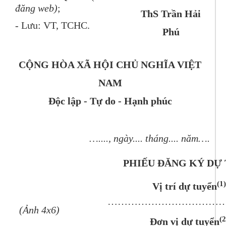
đăng web)
;
ThS Trần Hải
- Lưu: VT, TCHC.
Phú
CỘNG HÒA XÃ HỘI CHỦ NGHĨA VIỆT
NAM
Độc lập - Tự do - Hạnh phúc
…...., ngày.... tháng.... năm….
PHIẾU ĐĂNG KÝ DỰ
(1)
Vị trí dự tuyển
………………………………
(Ảnh 4x6)
(2
Đơn vị dự tuyển