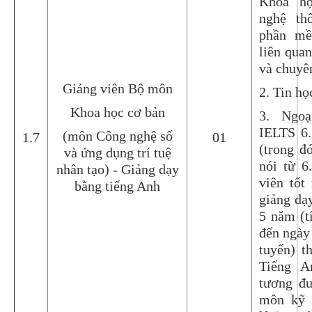
Khoa họ
nghệ th
phần mề
liên qua
và chuyê
Giảng viên Bộ môn
2. Tin họ
Khoa học cơ bản
3. Ngoạ
IELTS 6
(môn Công nghệ số
1.7
01
(trong 
và ứng dụng trí tuệ
nói từ 6
nhân tạo) - Giảng dạy
viên tốt
bằng tiếng Anh
giảng dạ
5 năm (t
đến ngày
tuyển) t
Tiếng A
tương đ
môn kỹ 