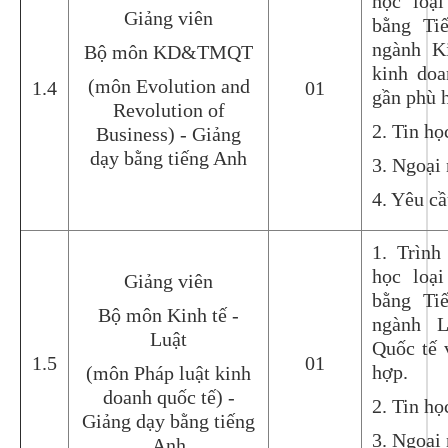
học loại
Giảng viên
bằng Ti
ngành K
Bộ môn KD&TMQT
kinh doa
(môn Evolution and
1.4
01
gần phù 
Revolution of
2. Tin họ
Business) - Giảng
dạy bằng tiếng Anh
3. Ngoại 
4. Yêu c
1. Trình
học loại
Giảng viên
bằng Ti
Bộ môn Kinh tế -
ngành L
Luật
Quốc tế 
1.5
01
hợp.
(môn Pháp luật kinh
doanh quốc tế) -
2. Tin họ
Giảng dạy bằng tiếng
3. Ngoại 
Anh