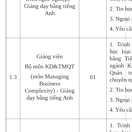
Giảng dạy bằng tiếng
2. Tin họ
Anh
3. Ngoại 
4. Yêu c
1. Trình
học loại
Giảng viên
bằng Ti
ngành K
Bộ môn KD&TMQT
Quản tr
(môn Managing
1.3
01
chuyên n
Business
2. Tin họ
Complexity) - Giảng
dạy bằng tiếng Anh
3. Ngoại 
4. Yêu c
1. Trình