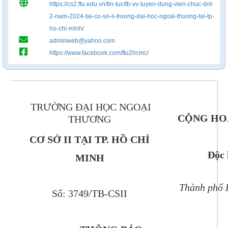
https://cs2.ftu.edu.vn/tin-tuc/tb-vv-tuyen-dung-vien-chuc-dot-
2-nam-2024-tai-co-so-ii-truong-dai-hoc-ngoai-thuong-tai-tp-
ho-chi-minh/
adminweb@yahoo.com
https://www.facebook.com/ftu2hcmc/
TRƯỜNG ĐẠI HỌC NGOẠI
CỘNG HOÀ
THƯƠNG
CƠ SỞ II TẠI TP. HỒ CHÍ
Độc 
MINH
Thành phố 
Số: 3749/TB-CSII