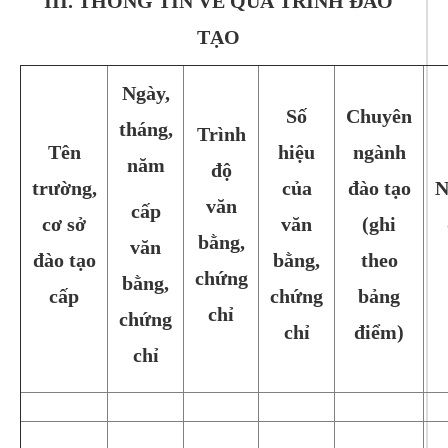
III. THÔNG TIN VỀ QUÁ TRÌNH ĐÀO
TẠO
Ngày,
Số
Chuyên
tháng,
Trình
Tên
hiệu
ngành
năm
độ
trường,
của
đào tạo
N
văn
cấp
cơ sở
văn
(ghi
bằng,
văn
đào tạo
bằng,
theo
chứng
bằng,
cấp
chứng
bảng
chỉ
chứng
chỉ
điểm)
chỉ