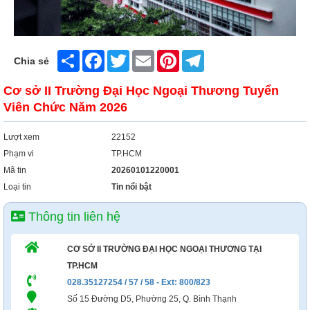
Xây Dựng
Tổng Hợp
Share
Facebook
Twitter
Email
Pinterest
Telegram
Chia sẻ
Cơ sở II Trường Đại Học Ngoại Thương Tuyển
Viên Chức Năm 2026
Lượt xem
22152
Phạm vi
TP.HCM
Mã tin
20260101220001
Loại tin
Tin nổi bật
Thông tin liên hệ
CƠ SỞ II TRƯỜNG ĐẠI HỌC NGOẠI THƯƠNG TẠI
TP.HCM
028.35127254 / 57 / 58 - Ext: 800/823
Số 15 Đường D5, Phường 25, Q. Bình Thạnh