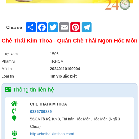
Xây Dựng
Tổng Hợp
Share
Facebook
Twitter
Email
Pinterest
Telegram
Chia sẻ
Chè Thái Kim Thoa - Quán Chè Thái Ngon Hóc Môn
Lượt xem
1505
Phạm vi
TP.HCM
Mã tin
20240110100004
Loại tin
Tin Vip đặc biệt
Thông tin liên hệ
CHÈ THÁI KIM THOA
0336789889
56/8A Tô Ký, Kp 8, Thị trấn Hóc Môn, Hóc Môn (Ngã 3
Chùa)
http://chethaikimthoa.com/