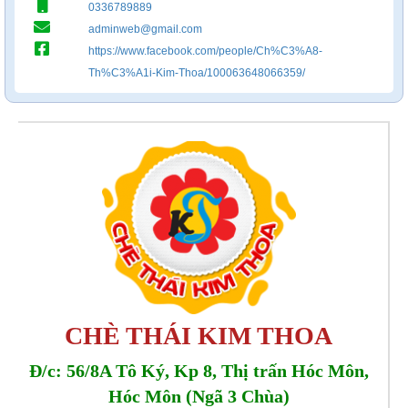
0336789889
adminweb@gmail.com
https://www.facebook.com/people/Ch%C3%A8-
Th%C3%A1i-Kim-Thoa/100063648066359/
CHÈ THÁI KIM THOA
Đ/c: 56/8A Tô Ký, Kp 8, Thị trấn Hóc Môn,
Hóc Môn (Ngã 3 Chùa)