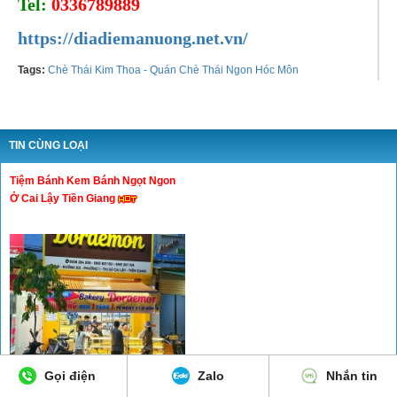
Tel:
0336789889
https://diadiemanuong.net.vn/
Tags:
Chè Thái Kim Thoa - Quán Chè Thái Ngon Hóc Môn
TIN CÙNG LOẠI
Tiệm Bánh Kem Bánh Ngọt Ngon
Ở Cai Lậy Tiền Giang
Gọi điện
Zalo
Nhắn tin
BAKERY DORAEMON - Đ/c: 461