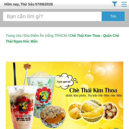
Hôm nay, Thứ Sáu 07/08/2026
Trang chủ
Địa Điểm Kinh Doanh
Tuyển Sinh Đào Tạo
Trang chủ
/
Địa Điểm Ăn Uống TPHCM
/
Chè Thái Kim Thoa - Quán Chè
Thái Ngon Hóc Môn
Ô Tô Xe Máy
Đồ Dùng Nội Ngoại Thất
Điện Tử Điện Máy
Làm Đẹp
Thời Trang
Việc Làm
Dịch Vụ
Hàng Tiêu Dùng