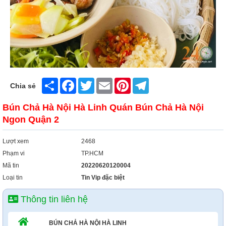
Xây Dựng
Tổng Hợp
Share
Facebook
Twitter
Email
Pinterest
Telegram
Chia sẻ
Bún Chả Hà Nội Hà Linh Quán Bún Chả Hà Nội
Ngon Quận 2
Lượt xem
2468
Phạm vi
TP.HCM
Mã tin
20220620120004
Loại tin
Tin Vip đặc biệt
Thông tin liên hệ
BÚN CHẢ HÀ NỘI HÀ LINH