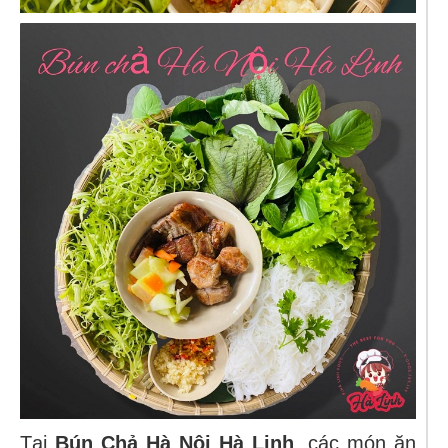
Tại
Bún Chả Hà Nội Hà Linh
, các món ăn