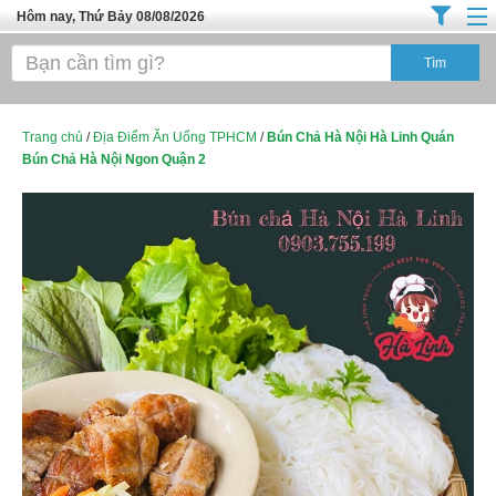
Hôm nay, Thứ Bảy 08/08/2026
Trang chủ
Địa Điểm Kinh Doanh
Tuyển Sinh Đào Tạo
Trang chủ
/
Địa Điểm Ăn Uống TPHCM
/
Bún Chả Hà Nội Hà Linh Quán
Bún Chả Hà Nội Ngon Quận 2
Ô Tô Xe Máy
Đồ Dùng Nội Ngoại Thất
Điện Tử Điện Máy
Làm Đẹp
Thời Trang
Việc Làm
Dịch Vụ
Hàng Tiêu Dùng